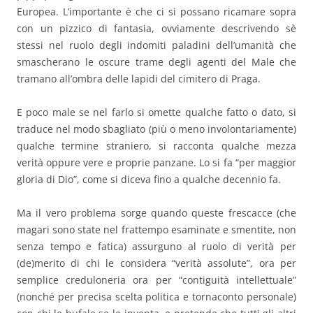
Europea. L’importante è che ci si possano ricamare sopra
con un pizzico di fantasia, ovviamente descrivendo sè
stessi nel ruolo degli indomiti paladini dell’umanità che
smascherano le oscure trame degli agenti del Male che
tramano all’ombra delle lapidi del cimitero di Praga.
E poco male se nel farlo si omette qualche fatto o dato, si
traduce nel modo sbagliato (più o meno involontariamente)
qualche termine straniero, si racconta qualche mezza
verità oppure vere e proprie panzane. Lo si fa “per maggior
gloria di Dio”, come si diceva fino a qualche decennio fa.
Ma il vero problema sorge quando queste frescacce (che
magari sono state nel frattempo esaminate e smentite, non
senza tempo e fatica) assurguno al ruolo di verità per
(de)merito di chi le considera “verità assolute”, ora per
semplice creduloneria ora per “contiguità intellettuale”
(nonché per precisa scelta politica e tornaconto personale)