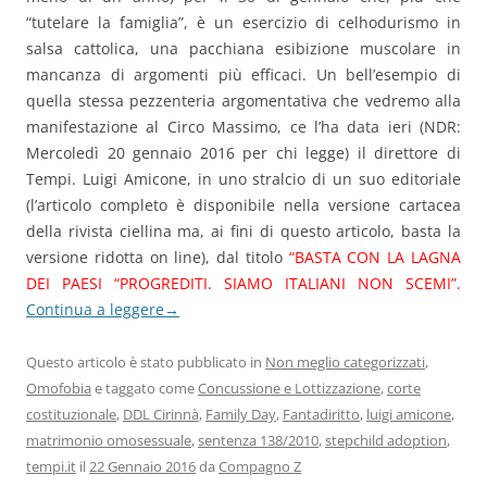
“tutelare la famiglia”, è un esercizio di celhodurismo in
salsa cattolica, una pacchiana esibizione muscolare in
mancanza di argomenti più efficaci. Un bell’esempio di
quella stessa pezzenteria argomentativa che vedremo alla
manifestazione al Circo Massimo, ce l’ha data ieri (NDR:
Mercoledì 20 gennaio 2016 per chi legge) il direttore di
Tempi. Luigi Amicone, in uno stralcio di un suo editoriale
(l’articolo completo è disponibile nella versione cartacea
della rivista ciellina ma, ai fini di questo articolo, basta la
versione ridotta on line), dal titolo
“BASTA CON LA LAGNA
DEI PAESI “PROGREDITI. SIAMO ITALIANI NON SCEMI”.
Continua a leggere
→
Questo articolo è stato pubblicato in
Non meglio categorizzati
,
Omofobia
e taggato come
Concussione e Lottizzazione
,
corte
costituzionale
,
DDL Cirinnà
,
Family Day
,
Fantadiritto
,
luigi amicone
,
matrimonio omosessuale
,
sentenza 138/2010
,
stepchild adoption
,
tempi.it
il
22 Gennaio 2016
da
Compagno Z