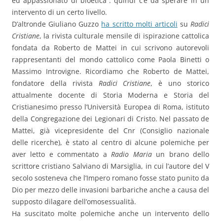
ed appassionato di bioetica”: quindi c’è da sperare in un
intervento di un certo livello.
D’altronde Giuliano Guzzo
ha scritto molti articoli
su
Radici
Cristiane
, la rivista culturale mensile di ispirazione cattolica
fondata da Roberto de Mattei in cui scrivono autorevoli
rappresentanti del mondo cattolico come Paola Binetti o
Massimo Introvigne. Ricordiamo che Roberto de Mattei,
fondatore della rivista
Radici Cristiane
, è uno storico
attualmente docente di Storia Moderna e Storia del
Cristianesimo presso l’Università Europea di Roma, istituto
della Congregazione dei Legionari di Cristo. Nel passato de
Mattei, già vicepresidente del Cnr (Consiglio nazionale
delle ricerche), è stato al centro di alcune polemiche per
aver letto e commentato a
Radio Maria
un brano dello
scrittore cristiano Salviano di Marsiglia, in cui l’autore del V
secolo sosteneva che l’Impero romano fosse stato punito da
Dio per mezzo delle invasioni barbariche anche a causa del
supposto dilagare dell’omosessualità.
Ha suscitato molte polemiche anche un intervento dello