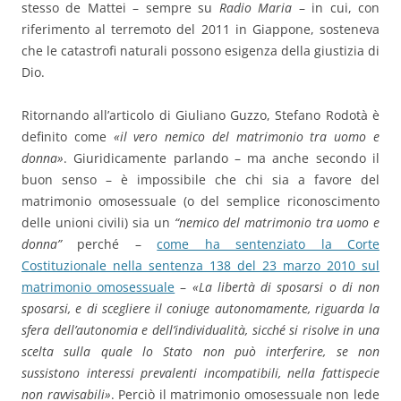
stesso de Mattei – sempre su
Radio Maria
– in cui, con
riferimento al terremoto del 2011 in Giappone, sosteneva
che le catastrofi naturali possono esigenza della giustizia di
Dio.
Ritornando all’articolo di Giuliano Guzzo, Stefano Rodotà è
definito come
«il vero nemico del matrimonio tra uomo e
donna»
. Giuridicamente parlando – ma anche secondo il
buon senso – è impossibile che chi sia a favore del
matrimonio omosessuale (o del semplice riconoscimento
delle unioni civili) sia un
“nemico del matrimonio tra uomo e
donna”
perché –
come ha sentenziato la Corte
Costituzionale nella sentenza 138 del 23 marzo 2010 sul
matrimonio omosessuale
–
«La libertà di sposarsi o di non
sposarsi, e di scegliere il coniuge autonomamente, riguarda la
sfera dell’autonomia e dell’individualità, sicché si risolve in una
scelta sulla quale lo Stato non può interferire, se non
sussistono interessi prevalenti incompatibili, nella fattispecie
non ravvisabili»
. Perciò il matrimonio omosessuale non lede