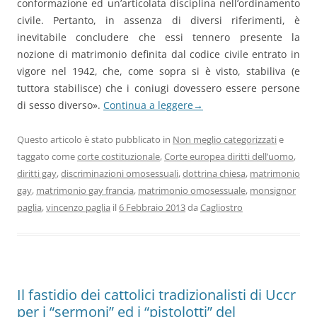
conformazione ed un’articolata disciplina nell’ordinamento
civile. Pertanto, in assenza di diversi riferimenti, è
inevitabile concludere che essi tennero presente la
nozione di matrimonio definita dal codice civile entrato in
vigore nel 1942, che, come sopra si è visto, stabiliva (e
tuttora stabilisce) che i coniugi dovessero essere persone
di sesso diverso».
Continua a leggere
→
Questo articolo è stato pubblicato in
Non meglio categorizzati
e
taggato come
corte costituzionale
,
Corte europea diritti dell’uomo
,
diritti gay
,
discriminazioni omosessuali
,
dottrina chiesa
,
matrimonio
gay
,
matrimonio gay francia
,
matrimonio omosessuale
,
monsignor
paglia
,
vincenzo paglia
il
6 Febbraio 2013
da
Cagliostro
Il fastidio dei cattolici tradizionalisti di Uccr
per i “sermoni” ed i “pistolotti” del