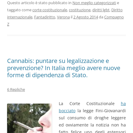
Questo articolo è stato pubblicato in
Non meglio categorizzati
e
taggato come
corte costituzionale
,
costituzione
,
diritti lgbt
,
Diritto
internazionale
,
Fantadiritto
,
Verona
il
2 Agosto 2014
da
Compagno
Z
Cannabis: puntare su legalizzazione e
prevenzione? In Italia meglio avere nuove
forme di dipendenza di Stato.
6 Repliche
La Corte Costituzionale
ha
bocciato
la legge Fini-Giovanardi
sul consumo di droghe leggere
ed ovviamente la notizia non ha
fatto felice uno degli estensori