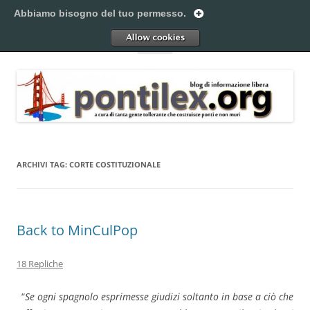
Vai
al
Abbiamo bisogno del tuo permesso.
Pontilex
contenuto
Creiamo ponti. Legalmente.
Allow
Menu
ARCHIVI TAG:
CORTE COSTITUZIONALE
Back to MinCulPop
18 Repliche
“
Se ogni spagnolo
esprimesse
giudizi soltanto in base a ciò che