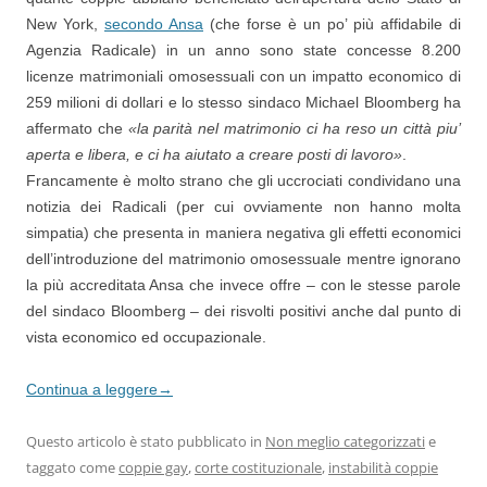
New York,
secondo Ansa
(che forse è un po’ più affidabile di
Agenzia Radicale) in un anno sono state concesse 8.200
licenze matrimoniali omosessuali con un impatto economico di
259 milioni di dollari e lo stesso sindaco Michael Bloomberg ha
affermato che
«la parità nel matrimonio ci ha reso un città piu’
aperta e libera, e ci ha aiutato a creare posti di lavoro»
.
Francamente è molto strano che gli uccrociati condividano una
notizia dei Radicali (per cui ovviamente non hanno molta
simpatia) che presenta in maniera negativa gli effetti economici
dell’introduzione del matrimonio omosessuale mentre ignorano
la più accreditata Ansa che invece offre – con le stesse parole
del sindaco Bloomberg – dei risvolti positivi anche dal punto di
vista economico ed occupazionale.
Continua a leggere
→
Questo articolo è stato pubblicato in
Non meglio categorizzati
e
taggato come
coppie gay
,
corte costituzionale
,
instabilità coppie