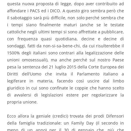
questa nuova proposta di legge, dopo aver contribuito ad
affondare i PACS ed i DICO. A questo giro sembra però che
il sabotaggio sarà più difficile, non solo perché sembra che
i tempi siano finalmente maturi (anche se le testate
cattoliche negli ultimi tempi si sono affrettate a pubblicare,
con frequenza quasi quotidiana, decine e decine di
sondaggi, fatti da non-si-sa-bene-chi, da cui risulterebbe il
1500% degli italiani sono contrari alla legalizzazione delle
unioni omosessuali), ma anche perché sul nostro Paese
pesa la sentenza del 21 luglio 2015 della Corte Europea dei
Diritti dell’Uomo che invita il Parlamento italiano a
legiferare in materia, facendo così uscire dal limbo
giuridico in cui sono confinate le coppie che hanno scelto
di avvalersi di legislazioni estere per regolarizzare la
propria unione.
Ecco allora la geniale (credici) trovata dei prodi Difensori
della famiglia tradizionale: un Family Day (il secondo in
meno di un anno) per il 30 di gennaio che, più che