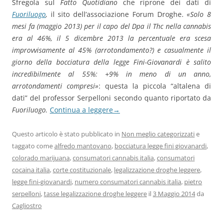
Sfregola sul
Fatto Quotidiano
che riprone dei dati di
Fuoriluogo
,
il sito dell’associazione Forum Droghe.
«Solo 8
mesi fa (maggio 2013) per il capo del Dpa il Thc nella cannabis
era al 46%, il 5 dicembre 2013 la percentuale era scesa
improvvisamente al 45% (arrotondamento?) e casualmente il
giorno della bocciatura della legge Fini-Giovanardi è salito
incredibilmente al 55%: +9% in meno di un anno,
arrotondamenti compresi»
: questa la piccola “altalena di
dati” del professor Serpelloni secondo quanto riportato da
Fuoriluogo.
Continua a leggere
→
Questo articolo è stato pubblicato in
Non meglio categorizzati
e
taggato come
alfredo mantovano
,
bocciatura legge fini giovanardi
,
colorado marijuana
,
consumatori cannabis italia
,
consumatori
cocaina italia
,
corte costituzionale
,
legalizzazione droghe leggere
,
legge fini-giovanardi
,
numero consumatori cannabis italia
,
pietro
serpelloni
,
tasse legalizzazione droghe leggere
il
3 Maggio 2014
da
Cagliostro