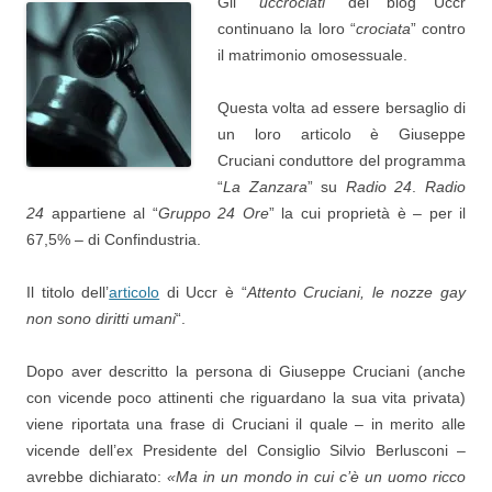
Gli “
uccrociati
” del blog Uccr
continuano la loro “
crociata
” contro
il matrimonio omosessuale.
Questa volta ad essere bersaglio di
un loro articolo è Giuseppe
Cruciani conduttore del programma
“
La Zanzara
” su
Radio 24
.
Radio
24
appartiene al “
Gruppo 24 Ore
” la cui proprietà è – per il
67,5% – di Confindustria.
Il titolo dell’
articolo
di Uccr è “
Attento Cruciani, le nozze gay
non sono diritti umani
“.
Dopo aver descritto la persona di Giuseppe Cruciani (anche
con vicende poco attinenti che riguardano la sua vita privata)
viene riportata una frase di Cruciani il quale – in merito alle
vicende dell’ex Presidente del Consiglio Silvio Berlusconi –
avrebbe dichiarato:
«Ma in un mondo in cui c’è un uomo ricco