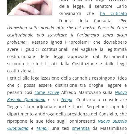
della legge, il senatore Carlo
Giovanardi che
ha criticato
l’opera della Consulta:
«Per
l’ennesima volta prendo atto che nel nostro Paese la Corte
costituzionale può scavalcare il Parlamento senza alcun
problema»
. Restano ignoti i “problemi” che dovrebbero
avere i giudici costituzionali nel vagliare la legittimità
costituzionale delle leggi approvate dal Parlamento
secondo i criteri fissati dalla Costituzione e dalle leggi
costituzionali.
I critici alla legalizzazione della cannabis respingono l’idea
che ci possa essere distinzione tra droghe leggere e
pesanti così
come scrive
Alfredo Mantovano sulla
Nuova
Bussola Quotidiana
e su
Tempi
. Contrario a considerare
“leggera” la marijuana è anche il prof. Serpelloni, capo del
dipartimento antidroga della presidenza del Consiglio, che
ripropone le sue idee sugli onnipresenti
Nuova Bussola
Quotidiana
e
Tempi
: una tesi
smentita
da Massimiliano