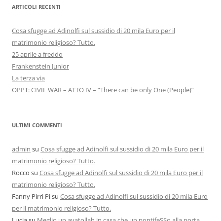
ARTICOLI RECENTI
Cosa sfugge ad Adinolfi sul sussidio di 20 mila Euro per il
matrimonio religioso? Tutto.
25 aprile a freddo
Frankenstein Junior
La terza via
OPPT: CIVIL WAR – ATTO IV – “There can be only One (People)”
ULTIMI COMMENTI
admin
su
Cosa sfugge ad Adinolfi sul sussidio di 20 mila Euro per il
matrimonio religioso? Tutto.
Rocco
su
Cosa sfugge ad Adinolfi sul sussidio di 20 mila Euro per il
matrimonio religioso? Tutto.
Fanny Pirri Pi
su
Cosa sfugge ad Adinolfi sul sussidio di 20 mila Euro
per il matrimonio religioso? Tutto.
Lucia
su
Meglio un ayatollah in casa che un pontifeSSo alla porta