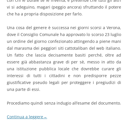
con chi le bufale se le inventa, e pretende che tutti gli altri
vi si adeguino, magari (peggio ancora) sfruttando il potere
che ha a propria disposizione per farlo.
Una cosa del genere è successa nei giorni scorsi a Verona,
dove il Consiglio Comunale ha approvato lo scorso 23 luglio
un ordine del giorno confezionato attingendo a piene mani
dal marasma dei peggiori siti cattotaliban del web italiano.
Un fatto che lascia decisamente basiti perché, oltre ad
essere già abbastanza grave di per sè, messo in atto da
una istituzione pubblica locale che dovrebbe curare gli
interessi di tutti i cittadini e non predisporre pezze
giustificative pseudo legali per proteggere i pregiudizi di
una parte di essi.
Procediamo quindi senza indugio all’esame del documento.
Continua a leggere
→