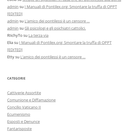
admin
su
I Manuali di Pontilex.org: Smontare la truffa di OPPT
[EDITED]
admin
su
L’amico dei pontilessi è un censore …
admin
su
Gli psicologi e gli psichiatri cattolici.
RIichyTo
su
La terza via
Elia
su
I Manuali di Pontilex.org: Smontare la truffa di OPPT
[EDITED]
Etty
su
L’amico dei pontilessi è un censore …
CATEGORIE
Cattiverie Assortite
Comunione e Diffamazione
Concilio Vaticano II
Ecumenismo
Esposti e Denunce
Fantarisposte