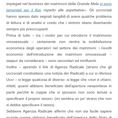
impiegati nel business dei matrimoni della Grande Mela
si sono
lamentati per il flop
rispetto alle aspettative»
. Gli uccrociati
hanno spesso dato segnali tangibili di avere qualche problema
di lettura e di analisi e credo che i sintomi stiano diventando
sempre più preoccupanti.
Prima di tutto – tra i motivi per cui introdurre il matrimonio
omosessuale – certamente non rientra la soddisfazione
economica degli operatori nel settore dei matrimoni: i risvolti
economici dell’introduzione dei matrimoni omosessuali –
seppur da considerare – sono secondari ed ininfluenti.
Inoltre – aprendo il link di Agenza Radicale (strano che gli
uccrociati condividano una notizia dei Radicali) a cui si riferisce
Uccr – si legge qualcosa di diverso: si legge che
«non è chiaro,
infatti, quanti abbiano beneficiato dell’apertura newyorkese in
parte perché le coppie che si sposano non sono tenute a
specificare il proprio sesso»
(mi sembra un po’ strano che non
si debba specificare il sesso).
Sebbene Agenzia Radicale affermi che non sia facile sapere
quante coppie abbiano beneficiato dell’apertura dello Stato di