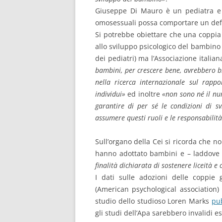
Giuseppe Di Mauro è un pediatra e ri
omosessuali possa comportare un defici
Si potrebbe obiettare che una coppia 
allo sviluppo psicologico del bambino
dei pediatri) ma l’Associazione italian
bambini, per crescere bene, avrebbero 
nella ricerca internazionale sul rappor
individui»
ed inoltre
«non sono né il num
garantire di per sé le condizioni di s
assumere questi ruoli e le responsabilit
Sull’organo della Cei si ricorda che 
hanno adottato bambini e – laddove 
finalità dichiarata di sostenere liceità e
I dati sulle adozioni delle coppi
(American psychological association)
studio dello studioso Loren Marks
pu
gli studi dell’Apa sarebbero invalidi 