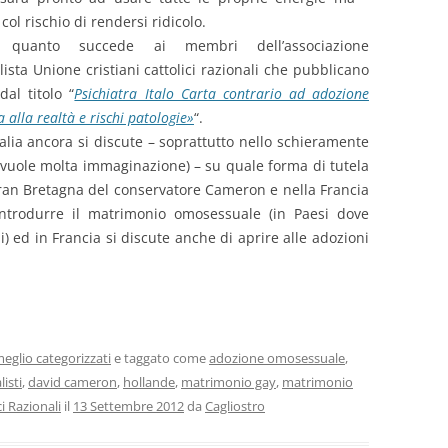
col rischio di rendersi ridicolo.
quanto succede ai membri dell’associazione
sta Unione cristiani cattolici razionali che pubblicano
dal titolo “
Psichiatra Italo Carta contrario ad adozione
a alla realtà e rischi patologie»
“.
alia ancora si discute – soprattutto nello schieramente
i vuole molta immaginazione) – su quale forma di tutela
Gran Bretagna del conservatore Cameron e nella Francia
 introdurre il matrimonio omosessuale (in Paesi dove
ili) ed in Francia si discute anche di aprire alle adozioni
eglio categorizzati
e taggato come
adozione omosessuale
,
listi
,
david cameron
,
hollande
,
matrimonio gay
,
matrimonio
i Razionali
il
13 Settembre 2012
da
Cagliostro