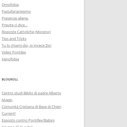
Omofobia
Pastafarianesimo
Presenze aliene.
Previte ci dice…
Risposte Cattoliche (Moreno)
Tips and Tricks
Tu lo chiami dio, io invece Zio!
Video Pontilex
Xenofobia
BLOGROLL
Centro studi Biblici di padre Alberto
Maggi.
Comunità Cristiana di Base di Chieri
Current!
Esposto contro Pontifex/Babini
Gruppo "Il Guado"