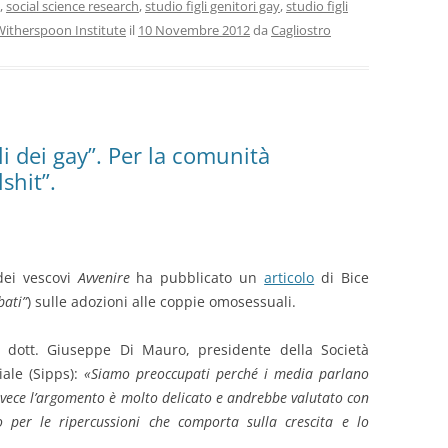
,
social science research
,
studio figli genitori gay
,
studio figli
Witherspoon Institute
il
10 Novembre 2012
da
Cagliostro
gli dei gay”. Per la comunità
shit”.
 dei vescovi
Avvenire
ha pubblicato un
articolo
di Bice
bati”
) sulle adozioni alle coppie omosessuali.
del dott. Giuseppe Di Mauro, presidente della Società
iale (Sipps):
«Siamo preoccupati perché i media parlano
nvece l’argomento è molto delicato e andrebbe valutato con
to per le ripercussioni che comporta sulla crescita e lo