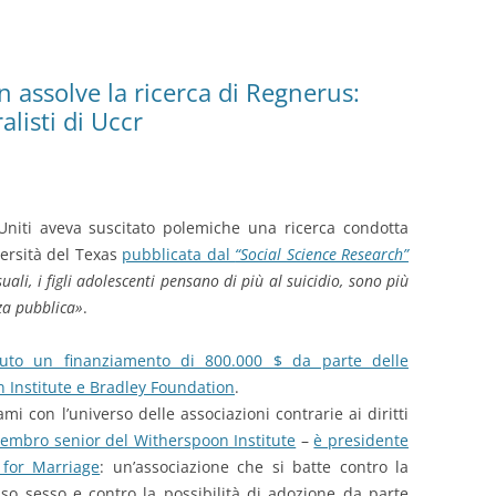
n assolve la ricerca di Regnerus:
ralisti di Uccr
 Uniti aveva suscitato polemiche una ricerca condotta
ersità del Texas
pubblicata dal
“Social Science Research”
ali, i figli adolescenti pensano di più al suicidio, sono più
nza pubblica»
.
vuto un finanziamento di 800.000 $ da parte delle
n Institute e Bradley Foundation
.
ami con l’universo delle associazioni contrarie ai diritti
embro senior del Witherspoon Institute
–
è presidente
 for Marriage
: un’associazione che si batte contro la
sso sesso e contro la possibilità di adozione da parte