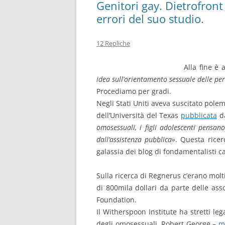
Genitori gay. Dietrofron
errori del suo studio.
12 Repliche
Alla fine è
idea sull’orientamento sessuale delle pe
Procediamo per gradi.
Negli Stati Uniti aveva suscitato pol
dell’Università del Texas
pubblicata
d
omosessuali, i figli adolescenti pensano
dall’assistenza pubblica»
. Questa rice
galassia dei blog di fondamentalisti ca
Sulla ricerca di Regnerus c’erano molt
di 800mila dollari da parte delle ass
Foundation.
Il Witherspoon Institute ha stretti leg
degli omosessuali. Robert George –
m