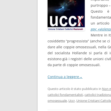
purtroppo – 
Questo è 
fondamentali
un articolo 
gay: «violenz
Mentre in It
cosiddetto “progressista” (anche se c
dare alle coppie omosessuali, nella 
del socialista Hollande si parla di
esistono già i registri delle unioni civ
da parte di coppie omosessuali.
Continua a leggere
→
Questo articolo è stato pubblicato in
Non m
cattolici fondamentalisti
,
cattolici tradiziona
omosessuale
,
Uccr
,
Unione Cristiani Cattolic