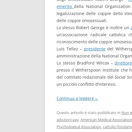
emerito
della National Organization
legalizzazione delle coppie dello ste
delle coppie omosessuali.
Lo stesso Robert George è inoltre un
un’associazione radicale cattolica 
riconoscimento delle coppie omosessu
Luis Tellez –
presidente
del Withers
amministrazione della National Organi
Lo stesso Bradford Wilcox –
direttore
presso il Witherspoon Institute che 
del comitato redazionale del
Social Sc
un piccolo conflitto d’interessi.
Continua a leggere
→
Questo articolo è stato pubblicato in
Non m
adozioni gay
,
American Medical Associatio
Psychological Association
,
cattolici fondame