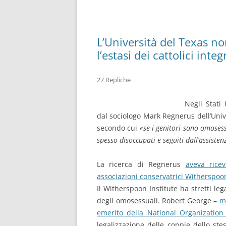
L’Università del Texas no
l’estasi dei cattolici integ
27 Repliche
Negli Stati
dal sociologo Mark Regnerus dell’Univ
secondo cui
«se i genitori sono omosessu
spesso disoccupati e seguiti dall’assiste
La ricerca di Regnerus
aveva rice
associazioni conservatrici Witherspoo
Il Witherspoon Institute ha stretti leg
degli omosessuali. Robert George –
m
emerito della National Organization
legalizzazione delle coppie dello ste