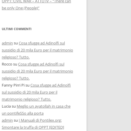
OPPT: CIVIL WAR – ATTO IV – “There can
be only One (People)”
ULTIMI COMMENTI
admin
su
Cosa sfugge ad Adinolfi sul
sussidio di 20 mila Euro per il matrimonio
religioso? Tutto.
Rocco
su
Cosa sfugge ad Adinolfi sul
sussidio di 20 mila Euro per il matrimonio
religioso? Tutto.
Fanny Pirri Pi
su
Cosa sfugge ad Adinolfi
sul sussidio di 20 mila Euro per il
matrimonio religioso? Tutto.
Lucia
su
Meglio un ayatollah in casa che
un pontifeSSo alla porta
admin
su
I Manuali di Pontilex.org:
Smontare la truffa di OPPT [EDITED]