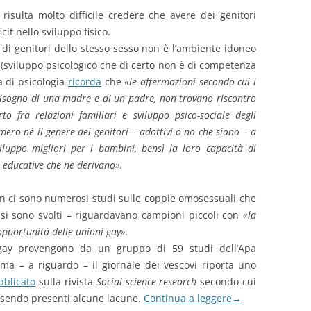
sulta molto difficile credere che avere dei genitori
t nello sviluppo fisico.
di genitori dello stesso sesso non è l’ambiente idoneo
 (sviluppo psicologico che di certo non è di competenza
a di psicologia
ricorda
che
«le affermazioni secondo cui i
bisogno di una madre e di un padre, non trovano riscontro
to fra relazioni familiari e sviluppo psico-sociale degli
ero né il genere dei genitori – adottivi o no che siano – a
viluppo migliori per i bambini, bensì la loro capacità di
à educative che ne derivano».
non ci sono numerosi studi sulle coppie omosessuali che
si sono svolti – riguardavano campioni piccoli con
«la
 opportunità delle unioni gay».
e gay provengono da un gruppo di 59 studi dell’Apa
 ma – a riguardo – il giornale dei vescovi riporta uno
bblicato
sulla rivista
Social science research
secondo cui
essendo presenti alcune lacune.
Continua a leggere
→