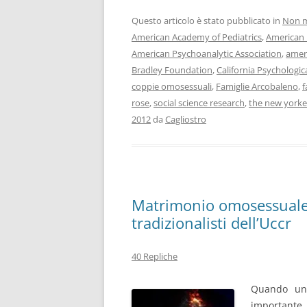
Questo articolo è stato pubblicato in
Non m
American Academy of Pediatrics
,
American 
American Psychoanalytic Association
,
ameri
Bradley Foundation
,
California Psychologic
coppie omosessuali
,
Famiglie Arcobaleno
,
f
rose
,
social science research
,
the new yorke
2012
da
Cagliostro
Matrimonio omosessuale: l
tradizionalisti dell’Uccr
40 Repliche
Quando un 
importante 