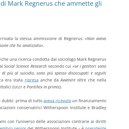
t di Mark Regnerus che ammette gli
 arrivata la stessa ammissione di Regnerus:
«Non avevo
rsone che ho analizzato»
.
emiche una ricerca condotta dal sociologo Mark Regnerus
al
Social Science Research
secondo cui
«se i genitori sono
 di più al suicidio, sono più spesso disoccupati e seguiti
rca era stata
ripresa
anche da
Avvenire
oltre che nella
ttolici (Uccr e Pontifex
in primis
).
i dubbi: prima di tutto
aveva ricevuto
un finanziamento
ociazioni conservatrici Witherspoon Institute e Bradley
ami con l’universo delle associazioni contrarie ai diritti
embro senior
del Witherspoon Institute – è
presidente