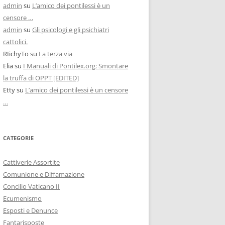
admin
su
L’amico dei pontilessi è un
censore …
admin
su
Gli psicologi e gli psichiatri
cattolici.
RIichyTo
su
La terza via
Elia
su
I Manuali di Pontilex.org: Smontare
la truffa di OPPT [EDITED]
Etty
su
L’amico dei pontilessi è un censore
…
CATEGORIE
Cattiverie Assortite
Comunione e Diffamazione
Concilio Vaticano II
Ecumenismo
Esposti e Denunce
Fantarisposte