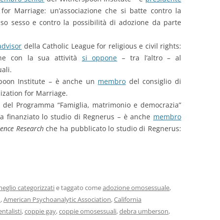
 for Marriage: un’associazione che si batte contro la
sso sesso e contro la possibilità di adozione da parte
advisor
della Catholic League for religious e civil rights:
che con la sua attività
si oppone
– tra l’altro – al
ali.
poon Institute – è anche un
membro
del consiglio di
zation for Marriage.
del Programma “Famiglia, matrimonio e democrazia”
ha finanziato lo studio di Regnerus – è anche
membro
ience Research
che ha pubblicato lo studio di Regnerus:
eglio categorizzati
e taggato come
adozione omosessuale
,
n
,
American Psychoanalytic Association
,
California
ntalisti
,
coppie gay
,
coppie omosessuali
,
debra umberson
,