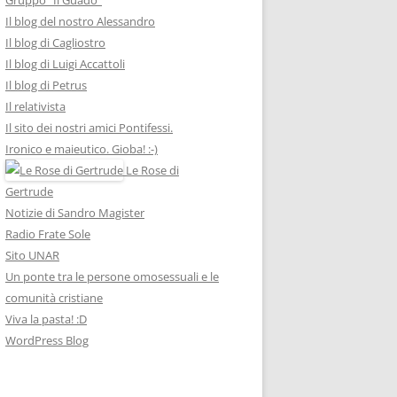
Il blog del nostro Alessandro
Il blog di Cagliostro
Il blog di Luigi Accattoli
Il blog di Petrus
Il relativista
Il sito dei nostri amici Pontifessi.
Ironico e maieutico. Gioba! :-)
Le Rose di
Gertrude
Notizie di Sandro Magister
Radio Frate Sole
Sito UNAR
Un ponte tra le persone omosessuali e le
comunità cristiane
Viva la pasta! :D
WordPress Blog