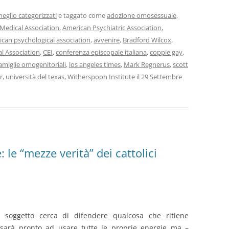
eglio categorizzati
e taggato come
adozione omosessuale
,
Medical Association
,
American Psychiatric Association
,
can psychological association
,
avvenire
,
Bradford Wilcox
,
al Association
,
CEI
,
conferenza episcopale italiana
,
coppie gay
,
amiglie omogenitoriali
,
los angeles times
,
Mark Regnerus
,
scott
r
,
università del texas
,
Witherspoon Institute
il
29 Settembre
e “mezze verità” dei cattolici
soggetto cerca di difendere qualcosa che ritiene
sarà pronto ad usare tutte le proprie energie ma –