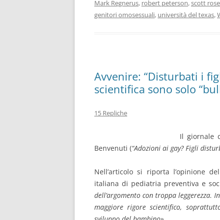
Mark Regnerus
,
robert peterson
,
scott rose
genitori omosessuali
,
università del texas
,
Avvenire: “Disturbati i fi
scientifica sono solo “bull
15 Repliche
Il giornale
Benvenuti (
“Adozioni ai gay? Figli distur
Nell’articolo si riporta l’opinione 
italiana di pediatria preventiva e soc
dell’argomento con troppa leggerezza. I
maggiore rigore scientifico, soprattut
sviluppo del bambino»
.