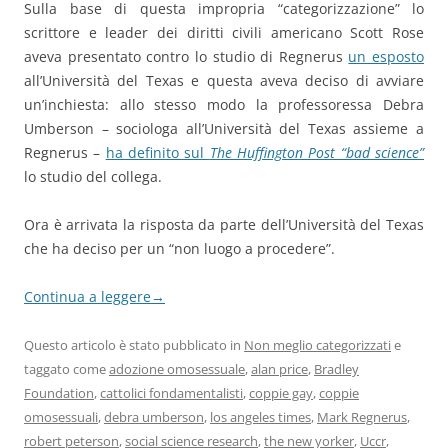
Sulla base di questa impropria “categorizzazione” lo
scrittore e leader dei diritti civili americano Scott Rose
aveva presentato contro lo studio di Regnerus
un esposto
all’Università del Texas e questa aveva deciso di avviare
un’inchiesta: allo stesso modo la professoressa Debra
Umberson – sociologa all’Università del Texas assieme a
Regnerus –
ha definito sul
The Huffington Post “bad science”
lo studio del collega.
Ora è arrivata la risposta da parte dell’Università del Texas
che ha deciso per un “non luogo a procedere”.
Continua a leggere
→
Questo articolo è stato pubblicato in
Non meglio categorizzati
e
taggato come
adozione omosessuale
,
alan price
,
Bradley
Foundation
,
cattolici fondamentalisti
,
coppie gay
,
coppie
omosessuali
,
debra umberson
,
los angeles times
,
Mark Regnerus
,
robert peterson
,
social science research
,
the new yorker
,
Uccr
,