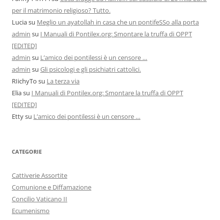
per il matrimonio religioso? Tutto.
Lucia
su
Meglio un ayatollah in casa che un pontifeSSo alla porta
admin
su
I Manuali di Pontilex.org: Smontare la truffa di OPPT
[EDITED]
admin
su
L’amico dei pontilessi è un censore …
admin
su
Gli psicologi e gli psichiatri cattolici.
RIichyTo
su
La terza via
Elia
su
I Manuali di Pontilex.org: Smontare la truffa di OPPT
[EDITED]
Etty
su
L’amico dei pontilessi è un censore …
CATEGORIE
Cattiverie Assortite
Comunione e Diffamazione
Concilio Vaticano II
Ecumenismo