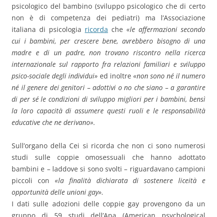
psicologico del bambino (sviluppo psicologico che di certo
non è di competenza dei pediatri) ma l’Associazione
italiana di psicologia
ricorda
che
«le affermazioni secondo
cui i bambini, per crescere bene, avrebbero bisogno di una
madre e di un padre, non trovano riscontro nella ricerca
internazionale sul rapporto fra relazioni familiari e sviluppo
psico-sociale degli individui»
ed inoltre
«non sono né il numero
né il genere dei genitori – adottivi o no che siano – a garantire
di per sé le condizioni di sviluppo migliori per i bambini, bensì
la loro capacità di assumere questi ruoli e le responsabilità
educative che ne derivano».
Sull’organo della Cei si ricorda che non ci sono numerosi
studi sulle coppie omosessuali che hanno adottato
bambini e – laddove si sono svolti – riguardavano campioni
piccoli con
«la finalità dichiarata di sostenere liceità e
opportunità delle unioni gay».
I dati sulle adozioni delle coppie gay provengono da un
gruppo di 59 studi dell’Apa (American psychological