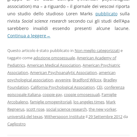
association) ma – a riguardo – il giornale dei vescovi riporta
uno studio dello studioso Loren Marks
pubblicato
sulla
rivista
Social science research
secondo cui gli studi dell’Apa
sarebbero invalidi essendo presenti alcune lacune.
Continua a leggere
→
Questo articolo è stato pubblicato in
Non meglio categorizzati
e
taggato come
adozione omosessuale
,
American Academy of
Pediatrics
,
American Medical Association
,
American Psychiatric
Association
,
American Psychoanalytic Association
,
american
psychological association
,
avvenire
,
Bradford Wilcox
,
Bradley
Foundation
,
California Psychological Association
,
CEI
,
conferenza
episcopale italiana
,
coppie gay
,
coppie omosessuali
,
Famiglie
Arcobaleno
,
famiglie omogenitoriali
,
los angeles times
,
Mark
Regnerus
,
scott rose
,
social science research
,
the new yorker
,
università del texas
,
Witherspoon Institute
il
29 Settembre 2012
da
Cagliostro