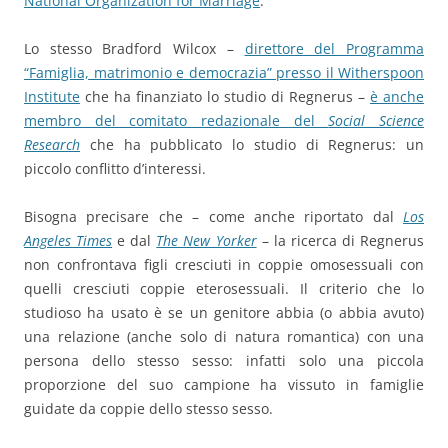
National Organization for Marriage
.
Lo stesso Bradford Wilcox –
direttore del Programma
“Famiglia, matrimonio e democrazia” presso il Witherspoon
Institute
che ha finanziato lo studio di Regnerus –
è anche
membro del comitato redazionale del
Social Science
Research
che ha pubblicato lo studio di Regnerus: un
piccolo conflitto d’interessi.
Bisogna precisare che – come anche riportato dal
Los
Angeles Times
e dal
The New Yorker
– la ricerca di Regnerus
non confrontava figli cresciuti in coppie omosessuali con
quelli cresciuti coppie eterosessuali. Il criterio che lo
studioso ha usato è se un genitore abbia (o abbia avuto)
una relazione (anche solo di natura romantica) con una
persona dello stesso sesso: infatti solo una piccola
proporzione del suo campione ha vissuto in famiglie
guidate da coppie dello stesso sesso.