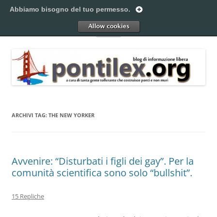
Vai
al
Abbiamo bisogno del tuo permesso.
Pontilex
contenuto
Creiamo ponti. Legalmente.
Allow
Menu
ARCHIVI TAG:
THE NEW YORKER
Avvenire: “Disturbati i figli dei gay”. Per la
comunità scientifica sono solo “bullshit”.
15 Repliche