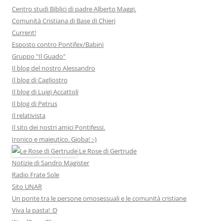
Centro studi Biblici di padre Alberto Maggi.
Comunità Cristiana di Base di Chieri
Current!
Esposto contro Pontifex/Babini
Gruppo "Il Guado"
Il blog del nostro Alessandro
Il blog di Cagliostro
Il blog di Luigi Accattoli
Il blog di Petrus
Il relativista
Il sito dei nostri amici Pontifessi.
Ironico e maieutico. Gioba! :-)
Le Rose di Gertrude
Notizie di Sandro Magister
Radio Frate Sole
Sito UNAR
Un ponte tra le persone omosessuali e le comunità cristiane
Viva la pasta! :D