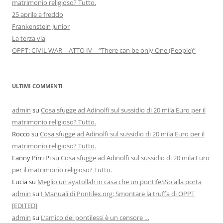
matrimonio religioso? Tutto.
25 aprile a freddo
Frankenstein Junior
La terza via
OPPT: CIVIL WAR – ATTO IV – “There can be only One (People)”
ULTIMI COMMENTI
admin
su
Cosa sfugge ad Adinolfi sul sussidio di 20 mila Euro per il
matrimonio religioso? Tutto.
Rocco
su
Cosa sfugge ad Adinolfi sul sussidio di 20 mila Euro per il
matrimonio religioso? Tutto.
Fanny Pirri Pi
su
Cosa sfugge ad Adinolfi sul sussidio di 20 mila Euro
per il matrimonio religioso? Tutto.
Lucia
su
Meglio un ayatollah in casa che un pontifeSSo alla porta
admin
su
I Manuali di Pontilex.org: Smontare la truffa di OPPT
[EDITED]
admin
su
L’amico dei pontilessi è un censore …