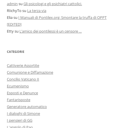
admin
su
Gli psicologi e gli psichiatri cattolici.
RIichyTo
su
La terza via
Elia
su
I Manuali di Pontilex.org: Smontare la truffa di OPPT
[EDITED]
Etty
su
L’amico dei pontilessi è un censore …
CATEGORIE
Cattiverie Assortite
Comunione e Diffamazione
Concilio Vaticano II
Ecumenismo
Esposti e Denunce
Fantarisposte
Generatore automatico
I dialoghi di Simone
I pensieri di GG
L'angolo di Pao