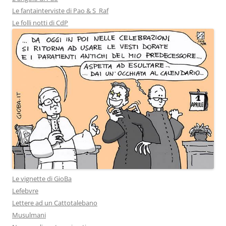
Le fantainterviste di Pao & S_Raf
Le folli notti di CdP
Le vignette di GioBa
Lefebvre
Lettere ad un Cattotalebano
Musulmani