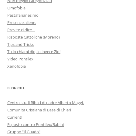
Non meglio categorizzati
Omofobia
Pastafarianesimo
Presenze aliene.
Previte ci dice…
Risposte Cattoliche (Moreno)
Tips and Tricks
Tu lo chiami dio, io invece Zio!
Video Pontilex
Xenofobia
BLOGROLL
Centro studi Biblici di padre Alberto Maggi.
Comunità Cristiana di Base di Chieri
Current!
Esposto contro Pontifex/Babini
Gruppo "Il Guado"