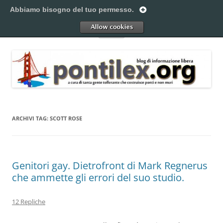
Vai
al
Abbiamo bisogno del tuo permesso.
Pontilex
contenuto
Creiamo ponti. Legalmente.
Allow
Menu
ARCHIVI TAG:
SCOTT ROSE
Genitori gay. Dietrofront di Mark Regnerus
che ammette gli errori del suo studio.
12 Repliche