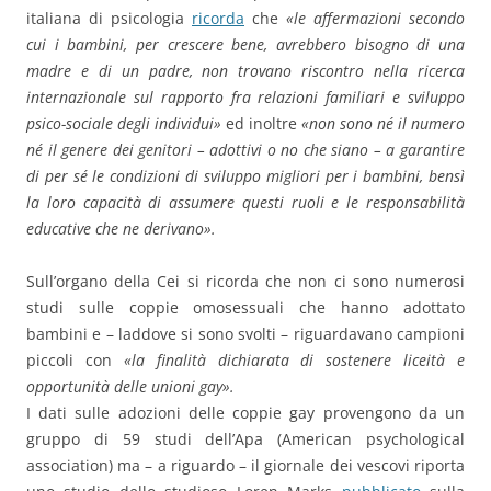
italiana di psicologia
ricorda
che
«le affermazioni secondo
cui i bambini, per crescere bene, avrebbero bisogno di una
madre e di un padre, non trovano riscontro nella ricerca
internazionale sul rapporto fra relazioni familiari e sviluppo
psico-sociale degli individui»
ed inoltre
«non sono né il numero
né il genere dei genitori – adottivi o no che siano – a garantire
di per sé le condizioni di sviluppo migliori per i bambini, bensì
la loro capacità di assumere questi ruoli e le responsabilità
educative che ne derivano».
Sull’organo della Cei si ricorda che non ci sono numerosi
studi sulle coppie omosessuali che hanno adottato
bambini e – laddove si sono svolti – riguardavano campioni
piccoli con
«la finalità dichiarata di sostenere liceità e
opportunità delle unioni gay».
I dati sulle adozioni delle coppie gay provengono da un
gruppo di 59 studi dell’Apa (American psychological
association) ma – a riguardo – il giornale dei vescovi riporta