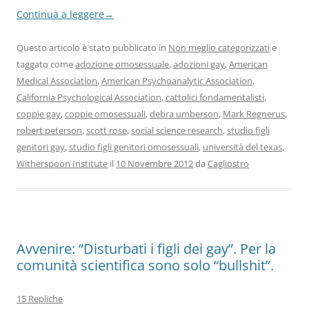
Continua a leggere
→
Questo articolo è stato pubblicato in
Non meglio categorizzati
e
taggato come
adozione omosessuale
,
adozioni gay
,
American
Medical Association
,
American Psychoanalytic Association
,
California Psychological Association
,
cattolici fondamentalisti
,
coppie gay
,
coppie omosessuali
,
debra umberson
,
Mark Regnerus
,
robert peterson
,
scott rose
,
social science research
,
studio figli
genitori gay
,
studio figli genitori omosessuali
,
università del texas
,
Witherspoon Institute
il
10 Novembre 2012
da
Cagliostro
Avvenire: “Disturbati i figli dei gay”. Per la
comunità scientifica sono solo “bullshit”.
15 Repliche