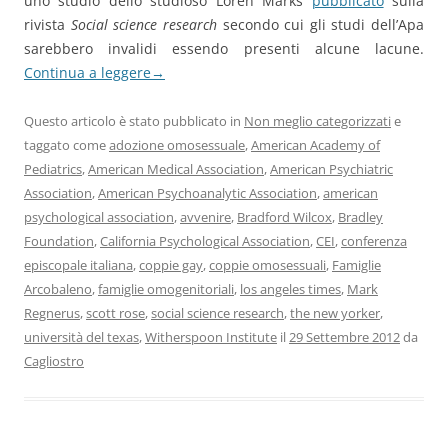
uno studio dello studioso Loren Marks
pubblicato
sulla
rivista
Social science research
secondo cui gli studi dell’Apa
sarebbero invalidi essendo presenti alcune lacune.
Continua a leggere
→
Questo articolo è stato pubblicato in
Non meglio categorizzati
e
taggato come
adozione omosessuale
,
American Academy of
Pediatrics
,
American Medical Association
,
American Psychiatric
Association
,
American Psychoanalytic Association
,
american
psychological association
,
avvenire
,
Bradford Wilcox
,
Bradley
Foundation
,
California Psychological Association
,
CEI
,
conferenza
episcopale italiana
,
coppie gay
,
coppie omosessuali
,
Famiglie
Arcobaleno
,
famiglie omogenitoriali
,
los angeles times
,
Mark
Regnerus
,
scott rose
,
social science research
,
the new yorker
,
università del texas
,
Witherspoon Institute
il
29 Settembre 2012
da
Cagliostro