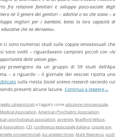
to fra relazioni familiari e sviluppo psico-sociale degli
ero né il genere dei genitori – adottivi o no che siano – a
viluppo migliori per i bambini, bensì la loro capacità di
à educative che ne derivano».
non ci sono numerosi studi sulle coppie omosessuali che
si sono svolti – riguardavano campioni piccoli con
«la
 opportunità delle unioni gay».
e gay provengono da un gruppo di 59 studi dell’Apa
 ma – a riguardo – il giornale dei vescovi riporta uno
bblicato
sulla rivista
Social science research
secondo cui
essendo presenti alcune lacune.
Continua a leggere
→
eglio categorizzati
e taggato come
adozione omosessuale
,
Medical Association
,
American Psychiatric Association
,
can psychological association
,
avvenire
,
Bradford Wilcox
,
al Association
,
CEI
,
conferenza episcopale italiana
,
coppie gay
,
amiglie omogenitoriali
,
los angeles times
,
Mark Regnerus
,
scott