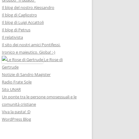
Il blog del nostro Alessandro
Il blog di Cagliostro
Il blog di Luigi Accattoli
Il blog di Petrus
Il relativista
Il sito dei nostri amici Pontifessi.
Ironico e maieutico. Gioba! :-)
Le Rose di
Gertrude
Notizie di Sandro Magister
Radio Frate Sole
Sito UNAR
Un ponte tra le persone omosessuali e le
comunità cristiane
Viva la pasta! :D
WordPress Blog