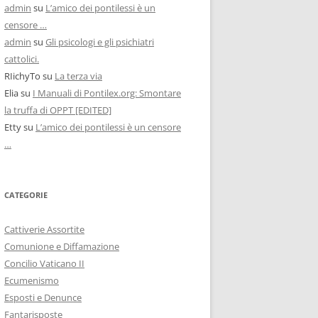
admin
su
L’amico dei pontilessi è un
censore …
admin
su
Gli psicologi e gli psichiatri
cattolici.
RIichyTo
su
La terza via
Elia
su
I Manuali di Pontilex.org: Smontare
la truffa di OPPT [EDITED]
Etty
su
L’amico dei pontilessi è un censore
…
CATEGORIE
Cattiverie Assortite
Comunione e Diffamazione
Concilio Vaticano II
Ecumenismo
Esposti e Denunce
Fantarisposte