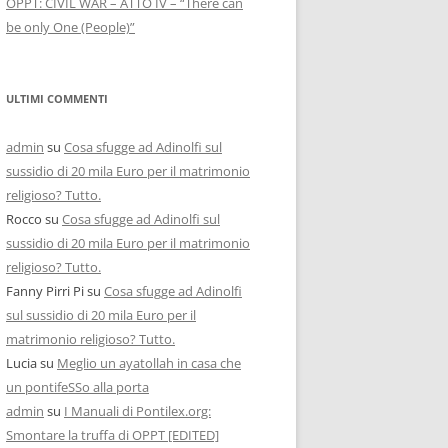
OPPT: CIVIL WAR – ATTO IV – “There can
be only One (People)”
ULTIMI COMMENTI
admin
su
Cosa sfugge ad Adinolfi sul
sussidio di 20 mila Euro per il matrimonio
religioso? Tutto.
Rocco
su
Cosa sfugge ad Adinolfi sul
sussidio di 20 mila Euro per il matrimonio
religioso? Tutto.
Fanny Pirri Pi
su
Cosa sfugge ad Adinolfi
sul sussidio di 20 mila Euro per il
matrimonio religioso? Tutto.
Lucia
su
Meglio un ayatollah in casa che
un pontifeSSo alla porta
admin
su
I Manuali di Pontilex.org:
Smontare la truffa di OPPT [EDITED]