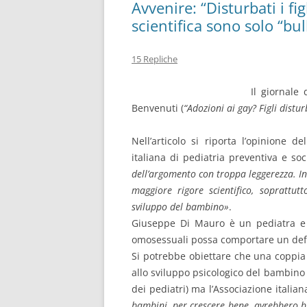
Avvenire: “Disturbati i fi
scientifica sono solo “bull
15 Repliche
Il giornale
Benvenuti (
“Adozioni ai gay? Figli distur
Nell’articolo si riporta l’opinione 
italiana di pediatria preventiva e soc
dell’argomento con troppa leggerezza. I
maggiore rigore scientifico, soprattut
sviluppo del bambino»
.
Giuseppe Di Mauro è un pediatra e ri
omosessuali possa comportare un defici
Si potrebbe obiettare che una coppia 
allo sviluppo psicologico del bambino
dei pediatri) ma l’Associazione italian
bambini, per crescere bene, avrebbero 