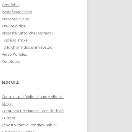
Omofobia
Pastafarianesimo
Presenze aliene.
Previte ci dice…
Risposte Cattoliche (Moreno)
Tips and Tricks
Tu lo chiami dio, io invece Zio!
Video Pontilex
Xenofobia
BLOGROLL
Centro studi Biblici di padre Alberto
Maggi.
Comunità Cristiana di Base di Chieri
Current!
Esposto contro Pontifex/Babini
Gruppo "Il Guado"