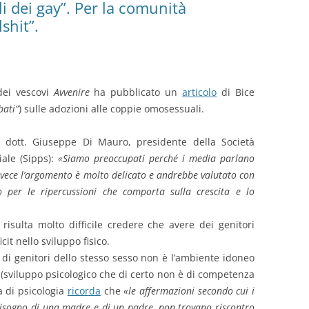
gli dei gay”. Per la comunità
shit”.
 dei vescovi
Avvenire
ha pubblicato un
articolo
di Bice
bati”
) sulle adozioni alle coppie omosessuali.
del dott. Giuseppe Di Mauro, presidente della Società
iale (Sipps):
«Siamo preoccupati perché i media parlano
nvece l’argomento è molto delicato e andrebbe valutato con
to per le ripercussioni che comporta sulla crescita e lo
sulta molto difficile credere che avere dei genitori
t nello sviluppo fisico.
di genitori dello stesso sesso non è l’ambiente idoneo
 (sviluppo psicologico che di certo non è di competenza
a di psicologia
ricorda
che
«le affermazioni secondo cui i
bisogno di una madre e di un padre, non trovano riscontro