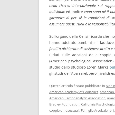
nella ricerca internazionale sul rappor
individui»
ed inoltre
«non sono né il num
garantire di per sé le condizioni di s
assumere questi ruoli e le responsabilit
Sull’organo della Cei si ricorda che 
hanno adottato bambini e – laddove 
finalità dichiarata di sostenere liceità e
I dati sulle adozioni delle coppi
(American psychological association)
studio dello studioso Loren Marks
pu
gli studi dell’Apa sarebbero invalidi 
Questo articolo è stato pubblicato in
Non m
American Academy of Pediatrics
,
American 
American Psychoanalytic Association
,
ameri
Bradley Foundation
,
California Psychologic
coppie omosessuali
,
Famiglie Arcobaleno
,
f