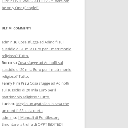
OPPT: CIVIL WAR – ATTO IV – “There can
be only One (People)”
ULTIMI COMMENTI
admin
su
Cosa sfugge ad Adinolfi sul
sussidio di 20 mila Euro per il matrimonio
religioso? Tutto.
Rocco
su
Cosa sfugge ad Adinolfi sul
sussidio di 20 mila Euro per il matrimonio
religioso? Tutto.
Fanny Pirri Pi
su
Cosa sfugge ad Adinolfi
sul sussidio di 20 mila Euro per il
matrimonio religioso? Tutto.
Lucia
su
Meglio un ayatollah in casa che
un pontifeSSo alla porta
admin
su
I Manuali di Pontilex.org:
Smontare la truffa di OPPT [EDITED]