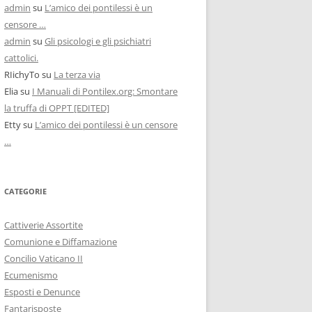
admin
su
L’amico dei pontilessi è un
censore …
admin
su
Gli psicologi e gli psichiatri
cattolici.
RIichyTo
su
La terza via
Elia
su
I Manuali di Pontilex.org: Smontare
la truffa di OPPT [EDITED]
Etty
su
L’amico dei pontilessi è un censore
…
CATEGORIE
Cattiverie Assortite
Comunione e Diffamazione
Concilio Vaticano II
Ecumenismo
Esposti e Denunce
Fantarisposte