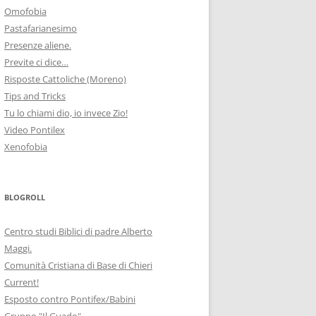
Omofobia
Pastafarianesimo
Presenze aliene.
Previte ci dice…
Risposte Cattoliche (Moreno)
Tips and Tricks
Tu lo chiami dio, io invece Zio!
Video Pontilex
Xenofobia
BLOGROLL
Centro studi Biblici di padre Alberto
Maggi.
Comunità Cristiana di Base di Chieri
Current!
Esposto contro Pontifex/Babini
Gruppo "Il Guado"