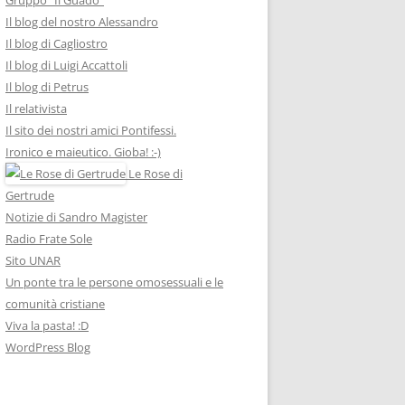
Il blog del nostro Alessandro
Il blog di Cagliostro
Il blog di Luigi Accattoli
Il blog di Petrus
Il relativista
Il sito dei nostri amici Pontifessi.
Ironico e maieutico. Gioba! :-)
Le Rose di
Gertrude
Notizie di Sandro Magister
Radio Frate Sole
Sito UNAR
Un ponte tra le persone omosessuali e le
comunità cristiane
Viva la pasta! :D
WordPress Blog