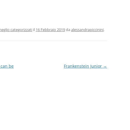
eglio categorizzati
il
16 Febbraio 2019
da
alessandrapiccinini
.
 can be
Frankenstein Junior
→