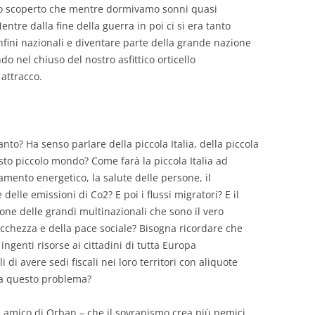
mo scoperto che mentre dormivamo sonni quasi
entre dalla fine della guerra in poi ci si era tanto
fini nazionali e diventare parte della grande nazione
o nel chiuso del nostro asfittico orticello
 attracco.
nto? Ha senso parlare della piccola Italia, della piccola
sto piccolo mondo? Come farà la piccola Italia ad
amento energetico, la salute delle persone, il
 delle emissioni di Co2? E poi i flussi migratori? E il
zione delle grandi multinazionali che sono il vero
icchezza e della pace sociale? Bisogna ricordare che
genti risorse ai cittadini di tutta Europa
di avere sedi fiscali nei loro territori con aliquote
a a questo problema?
nde amico di Orban – che il sovranismo crea più nemici