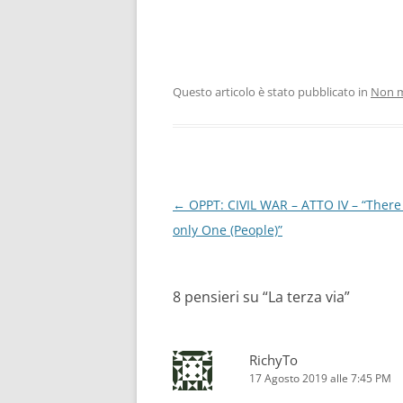
Questo articolo è stato pubblicato in
Non m
Navigazione
←
OPPT: CIVIL WAR – ATTO IV – “There
articolo
only One (People)”
8 pensieri su “
La terza via
”
RichyTo
17 Agosto 2019 alle 7:45 PM