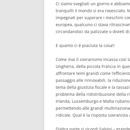
Ci siamo svegliati un giorno e abbia
tranquilli il mondo si era rovesciato. M
impegnati per superare i meschini con
europea, qualcuno ci stava ritrascinand
circondandoci da palizzate o divieti di
E quanto ci è piaciuta la cosa!!
Come mai il sovranismo incassa così ta
Ungheria, della piccola Francia in que
affrontare temi grandi come l’efficient
passaggio alle rinnovabili, la riduzione
tema della giustizia fiscale e la tassa
problema della ridistribuzione della r
Irlanda, Lussemburgo e Malta rubano in
permettendo alle grandi multinazionali 
ridicole. Qual è la risposta sovranist
D’altra parte si ricordi Salvini – gra