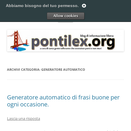
Vai
al
Abbiamo bisogno del tuo permesso.
Pontilex
contenuto
Creiamo ponti. Legalmente.
Allow
Menu
ARCHIVI CATEGORIA:
GENERATORE AUTOMATICO
Generatore automatico di frasi buone per
ogni occasione.
Lascia una risposta