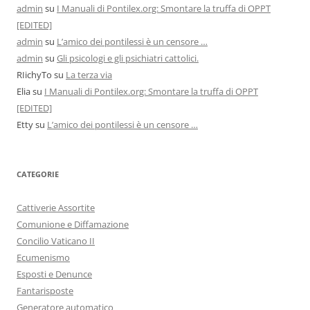
admin
su
I Manuali di Pontilex.org: Smontare la truffa di OPPT
[EDITED]
admin
su
L’amico dei pontilessi è un censore …
admin
su
Gli psicologi e gli psichiatri cattolici.
RIichyTo
su
La terza via
Elia
su
I Manuali di Pontilex.org: Smontare la truffa di OPPT
[EDITED]
Etty
su
L’amico dei pontilessi è un censore …
CATEGORIE
Cattiverie Assortite
Comunione e Diffamazione
Concilio Vaticano II
Ecumenismo
Esposti e Denunce
Fantarisposte
Generatore automatico