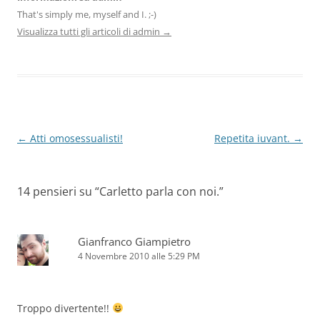
That's simply me, myself and I. ;-)
Visualizza tutti gli articoli di admin
→
Navigazione
←
Atti omosessualisti!
Repetita iuvant.
→
articolo
14 pensieri su “
Carletto parla con noi.
”
Gianfranco Giampietro
4 Novembre 2010 alle 5:29 PM
Troppo divertente!!