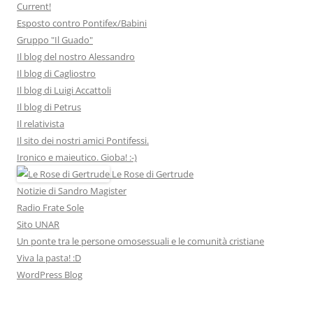
Current!
Esposto contro Pontifex/Babini
Gruppo "Il Guado"
Il blog del nostro Alessandro
Il blog di Cagliostro
Il blog di Luigi Accattoli
Il blog di Petrus
Il relativista
Il sito dei nostri amici Pontifessi.
Ironico e maieutico. Gioba! :-)
Le Rose di Gertrude
Notizie di Sandro Magister
Radio Frate Sole
Sito UNAR
Un ponte tra le persone omosessuali e le comunità cristiane
Viva la pasta! :D
WordPress Blog