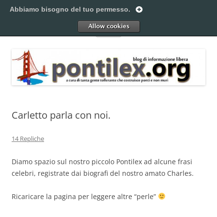
Vai
al
Abbiamo bisogno del tuo permesso.
Pontilex
contenuto
Creiamo ponti. Legalmente.
Allow
Menu
Carletto parla con noi.
14 Repliche
Diamo spazio sul nostro piccolo Pontilex ad alcune frasi
celebri, registrate dai biografi del nostro amato Charles.
Ricaricare la pagina per leggere altre “perle”