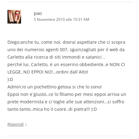
pao
5 Novembre 2010 alle 10:31 AM
Diego:anche tu, come noi, dovrai aspettare che ci scopra
uno dei numerosi agenti 007, sguinzagliati per il web da
Carletto alla ricerca di siti immondi e satanici ..
perché lui, Carletto, é un esserino obbediente..e NON CI
LEGGE, NO EPPOI NO!…ordini dall´Alto!
):D
Admin:io un pochettino gelosa si che lo sono!
Eppoi non e´giusto..ce lo filiamo per mesi eppoi arriva un
prete modernista e ci toglie alle sue attenzioni…ci soffro
tanto tanto..mica ho il cuore..di pietra!!! ):D
↓
Rispondi