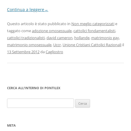
Continua a leggere
→
Questo articolo è stato pubblicato in
Non meglio categorizzati
e
taggato come
adozione omosessuale
,
cattolici fondamentalisti
,
cattolici tradizionalisti
,
david cameron
,
hollande
,
matrimonio gay
,
matrimonio omosessuale
,
Uccr
,
Unione Cristiani Cattolici Razionali
il
13 Settembre 2012
da
Cagliostro
CERCA ALL’INTERNO DI PONTILEX
Ricerca
per:
META