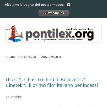
Vai
al
Abbiamo bisogno del tuo permesso.
Pontilex
contenuto
Creiamo ponti. Legalmente.
Allow
Menu
ARCHIVI TAG:
CATTOLICI TRADIZIONALISTI
Uccr: “Un fiasco il film di Bellocchio”.
Cinetel: “È il primo film italiano per incassi”
15 Repliche