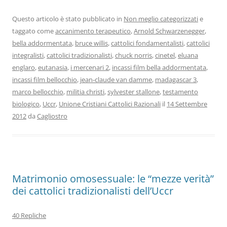
Questo articolo è stato pubblicato in
Non meglio categorizzati
e
taggato come
accanimento terapeutico
,
Arnold Schwarzenegger
,
bella addormentata
,
bruce willis
,
cattolici fondamentalisti
,
cattolici
integralisti
,
cattolici tradizionalisti
,
chuck norris
,
cinetel
,
eluana
englaro
,
eutanasia
,
i mercenari 2
,
incassi film bella addormentata
,
incassi film bellocchio
,
jean-claude van damme
,
madagascar 3
,
marco bellocchio
,
militia christi
,
sylvester stallone
,
testamento
biologico
,
Uccr
,
Unione Cristiani Cattolici Razionali
il
14 Settembre
2012
da
Cagliostro
Matrimonio omosessuale: le “mezze verità”
dei cattolici tradizionalisti dell’Uccr
40 Repliche