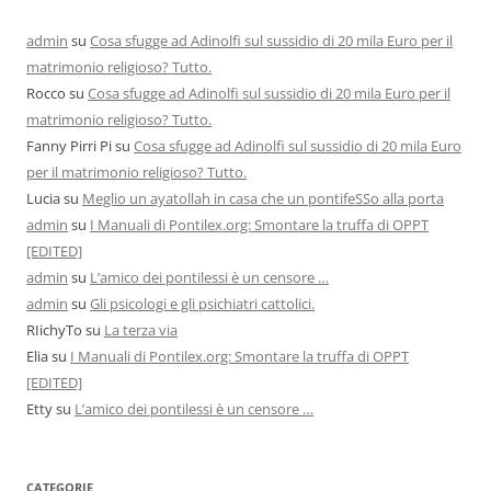
admin
su
Cosa sfugge ad Adinolfi sul sussidio di 20 mila Euro per il
matrimonio religioso? Tutto.
Rocco
su
Cosa sfugge ad Adinolfi sul sussidio di 20 mila Euro per il
matrimonio religioso? Tutto.
Fanny Pirri Pi
su
Cosa sfugge ad Adinolfi sul sussidio di 20 mila Euro
per il matrimonio religioso? Tutto.
Lucia
su
Meglio un ayatollah in casa che un pontifeSSo alla porta
admin
su
I Manuali di Pontilex.org: Smontare la truffa di OPPT
[EDITED]
admin
su
L’amico dei pontilessi è un censore …
admin
su
Gli psicologi e gli psichiatri cattolici.
RIichyTo
su
La terza via
Elia
su
I Manuali di Pontilex.org: Smontare la truffa di OPPT
[EDITED]
Etty
su
L’amico dei pontilessi è un censore …
CATEGORIE