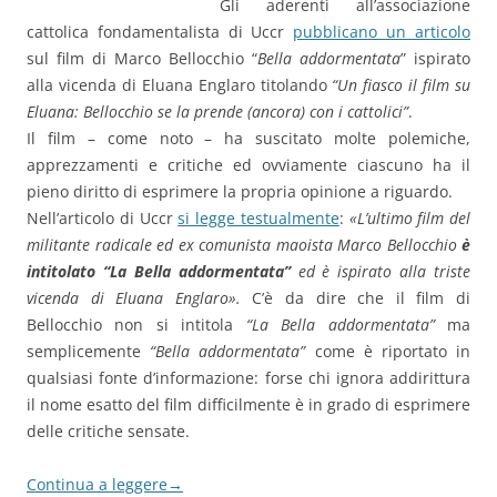
Gli aderenti all’associazione
cattolica fondamentalista di Uccr
pubblicano un articolo
sul film di Marco Bellocchio “
Bella addormentata
” ispirato
alla vicenda di Eluana Englaro titolando
“Un fiasco il film su
Eluana: Bellocchio se la prende (ancora) con i cattolici”
.
Il film – come noto – ha suscitato molte polemiche,
apprezzamenti e critiche ed ovviamente ciascuno ha il
pieno diritto di esprimere la propria opinione a riguardo.
Nell’articolo di Uccr
si legge testualmente
:
«L’ultimo film del
militante radicale ed ex comunista maoista Marco Bellocchio
è
intitolato “La Bella addormentata”
ed è ispirato alla triste
vicenda di Eluana Englaro».
C’è da dire che il film di
Bellocchio non si intitola
“La Bella addormentata”
ma
semplicemente
“Bella addormentata”
come è riportato in
qualsiasi fonte d’informazione: forse chi ignora addirittura
il nome esatto del film difficilmente è in grado di esprimere
delle critiche sensate.
Continua a leggere
→