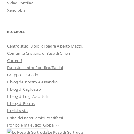
Video Pontilex
Xenofobia
BLOGROLL
Centro studi Biblici di padre Alberto Maggi.
Comunità Cristiana di Base di Chieri
Current!
Esposto contro Pontifex/Babini
Gruppo "Il Guado"
Il blog del nostro Alessandro
Il blog di Cagliostro
Il blog di Luigi Accattoli
Il blog di Petrus
Il relativista
Il sito dei nostri amici Pontifessi.
Ironico e maieutico. Gioba! :-)
Le Rose di Gertrude