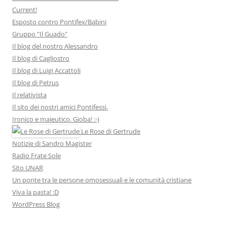
Current!
Esposto contro Pontifex/Babini
Gruppo "Il Guado"
Il blog del nostro Alessandro
Il blog di Cagliostro
Il blog di Luigi Accattoli
Il blog di Petrus
Il relativista
Il sito dei nostri amici Pontifessi.
Ironico e maieutico. Gioba! :-)
Le Rose di Gertrude
Notizie di Sandro Magister
Radio Frate Sole
Sito UNAR
Un ponte tra le persone omosessuali e le comunità cristiane
Viva la pasta! :D
WordPress Blog