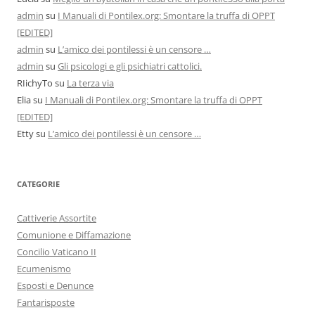
admin
su
I Manuali di Pontilex.org: Smontare la truffa di OPPT
[EDITED]
admin
su
L’amico dei pontilessi è un censore …
admin
su
Gli psicologi e gli psichiatri cattolici.
RIichyTo
su
La terza via
Elia
su
I Manuali di Pontilex.org: Smontare la truffa di OPPT
[EDITED]
Etty
su
L’amico dei pontilessi è un censore …
CATEGORIE
Cattiverie Assortite
Comunione e Diffamazione
Concilio Vaticano II
Ecumenismo
Esposti e Denunce
Fantarisposte