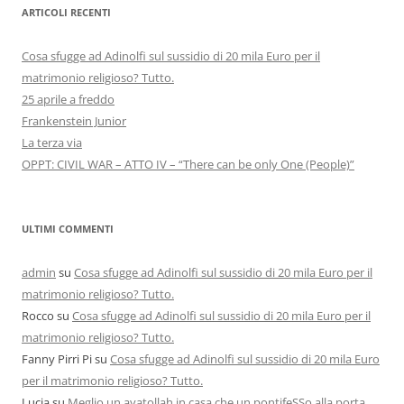
ARTICOLI RECENTI
Cosa sfugge ad Adinolfi sul sussidio di 20 mila Euro per il
matrimonio religioso? Tutto.
25 aprile a freddo
Frankenstein Junior
La terza via
OPPT: CIVIL WAR – ATTO IV – “There can be only One (People)”
ULTIMI COMMENTI
admin
su
Cosa sfugge ad Adinolfi sul sussidio di 20 mila Euro per il
matrimonio religioso? Tutto.
Rocco
su
Cosa sfugge ad Adinolfi sul sussidio di 20 mila Euro per il
matrimonio religioso? Tutto.
Fanny Pirri Pi
su
Cosa sfugge ad Adinolfi sul sussidio di 20 mila Euro
per il matrimonio religioso? Tutto.
Lucia
su
Meglio un ayatollah in casa che un pontifeSSo alla porta