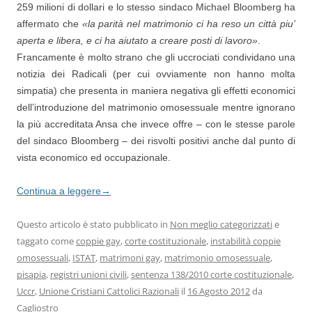
259 milioni di dollari e lo stesso sindaco Michael Bloomberg ha
affermato che
«la parità nel matrimonio ci ha reso un città piu’
aperta e libera, e ci ha aiutato a creare posti di lavoro»
.
Francamente è molto strano che gli uccrociati condividano una
notizia dei Radicali (per cui ovviamente non hanno molta
simpatia) che presenta in maniera negativa gli effetti economici
dell’introduzione del matrimonio omosessuale mentre ignorano
la più accreditata Ansa che invece offre – con le stesse parole
del sindaco Bloomberg – dei risvolti positivi anche dal punto di
vista economico ed occupazionale.
Continua a leggere
→
Questo articolo è stato pubblicato in
Non meglio categorizzati
e
taggato come
coppie gay
,
corte costituzionale
,
instabilità coppie
omosessuali
,
ISTAT
,
matrimoni gay
,
matrimonio omosessuale
,
pisapia
,
registri unioni civili
,
sentenza 138/2010 corte costituzionale
,
Uccr
,
Unione Cristiani Cattolici Razionali
il
16 Agosto 2012
da
Cagliostro