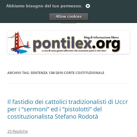
Vai
al
Abbiamo bisogno del tuo permesso.
Pontilex
contenuto
Creiamo ponti. Legalmente.
Allow
Menu
ARCHIVI TAG:
SENTENZA 138/2010 CORTE COSTITUZIONALE
Il fastidio dei cattolici tradizionalisti di Uccr
per i “sermoni” ed i “pistolotti” del
costituzionalista Stefano Rodotà
25 Repliche