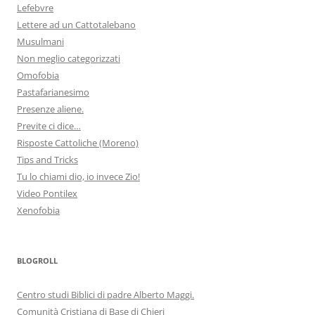
Lefebvre
Lettere ad un Cattotalebano
Musulmani
Non meglio categorizzati
Omofobia
Pastafarianesimo
Presenze aliene.
Previte ci dice…
Risposte Cattoliche (Moreno)
Tips and Tricks
Tu lo chiami dio, io invece Zio!
Video Pontilex
Xenofobia
BLOGROLL
Centro studi Biblici di padre Alberto Maggi.
Comunità Cristiana di Base di Chieri