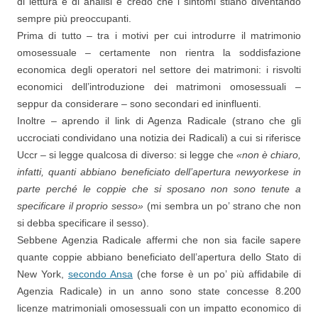
di lettura e di analisi e credo che i sintomi stiano diventando
sempre più preoccupanti.
Prima di tutto – tra i motivi per cui introdurre il matrimonio
omosessuale – certamente non rientra la soddisfazione
economica degli operatori nel settore dei matrimoni: i risvolti
economici dell’introduzione dei matrimoni omosessuali –
seppur da considerare – sono secondari ed ininfluenti.
Inoltre – aprendo il link di Agenza Radicale (strano che gli
uccrociati condividano una notizia dei Radicali) a cui si riferisce
Uccr – si legge qualcosa di diverso: si legge che
«non è chiaro,
infatti, quanti abbiano beneficiato dell’apertura newyorkese in
parte perché le coppie che si sposano non sono tenute a
specificare il proprio sesso»
(mi sembra un po’ strano che non
si debba specificare il sesso).
Sebbene Agenzia Radicale affermi che non sia facile sapere
quante coppie abbiano beneficiato dell’apertura dello Stato di
New York,
secondo Ansa
(che forse è un po’ più affidabile di
Agenzia Radicale) in un anno sono state concesse 8.200
licenze matrimoniali omosessuali con un impatto economico di