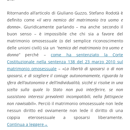
Ritornando all’articolo di Giuliano Guzzo, Stefano Rodotà è
definito come
«il vero nemico del matrimonio tra uomo e
donna»
. Giuridicamente parlando – ma anche secondo il
buon senso – è impossibile che chi sia a favore del
matrimonio omosessuale (o del semplice riconoscimento
delle unioni civili) sia un
“nemico del matrimonio tra uomo e
donna”
perché –
come ha sentenziato la Corte
Costituzionale nella sentenza 138 del 23 marzo 2010 sul
matrimonio omosessuale
–
«La libertà di sposarsi o di non
sposarsi, e di scegliere il coniuge autonomamente, riguarda la
sfera dell’autonomia e dell’individualità, sicché si risolve in una
scelta sulla quale lo Stato non può interferire, se non
sussistono interessi prevalenti incompatibili, nella fattispecie
non ravvisabili»
. Perciò il matrimonio omosessuale non lede
nessun diritto ed ovviamente non lede il diritto di una
coppia eterosessuale a sposarsi liberamente.
Continua a leggere
→