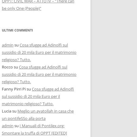
OPPT: CIVIL WAR – ATTO IV – “There can
be only One (People)”
ULTIMI COMMENTI
admin
su
Cosa sfugge ad Adinolfi sul
sussidio di 20 mila Euro per il matrimonio
religioso? Tutto.
Rocco
su
Cosa sfugge ad Adinolfi sul
sussidio di 20 mila Euro per il matrimonio
religioso? Tutto.
Fanny Pirri Pi
su
Cosa sfugge ad Adinolfi
sul sussidio di 20 mila Euro per il
matrimonio religioso? Tutto.
Lucia
su
Meglio un ayatollah in casa che
un pontifeSSo alla porta
admin
su
I Manuali di Pontilex.org:
Smontare la truffa di OPPT [EDITED]