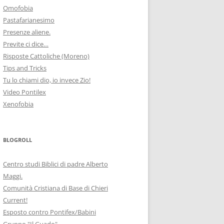
Omofobia
Pastafarianesimo
Presenze aliene.
Previte ci dice…
Risposte Cattoliche (Moreno)
Tips and Tricks
Tu lo chiami dio, io invece Zio!
Video Pontilex
Xenofobia
BLOGROLL
Centro studi Biblici di padre Alberto
Maggi.
Comunità Cristiana di Base di Chieri
Current!
Esposto contro Pontifex/Babini
Gruppo "Il Guado"