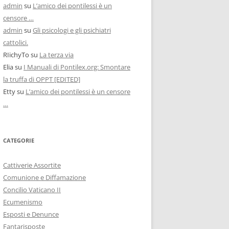
admin
su
L’amico dei pontilessi è un
censore …
admin
su
Gli psicologi e gli psichiatri
cattolici.
RIichyTo
su
La terza via
Elia
su
I Manuali di Pontilex.org: Smontare
la truffa di OPPT [EDITED]
Etty
su
L’amico dei pontilessi è un censore
…
CATEGORIE
Cattiverie Assortite
Comunione e Diffamazione
Concilio Vaticano II
Ecumenismo
Esposti e Denunce
Fantarisposte