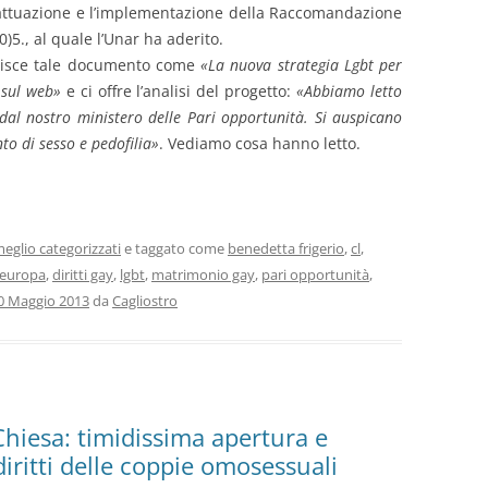
l’attuazione e l’implementazione della Raccomandazione
)5., al quale l’Unar ha aderito.
isce tale documento come
«La nuova strategia Lgbt per
, sul web»
e ci offre l’analisi del progetto:
«Abbiamo letto
al nostro ministero delle Pari opportunità. Si auspicano
 di sesso e pedofilia»
. Vediamo cosa hanno letto.
eglio categorizzati
e taggato come
benedetta frigerio
,
cl
,
i europa
,
diritti gay
,
lgbt
,
matrimonio gay
,
pari opportunità
,
0 Maggio 2013
da
Cagliostro
 Chiesa: timidissima apertura e
diritti delle coppie omosessuali