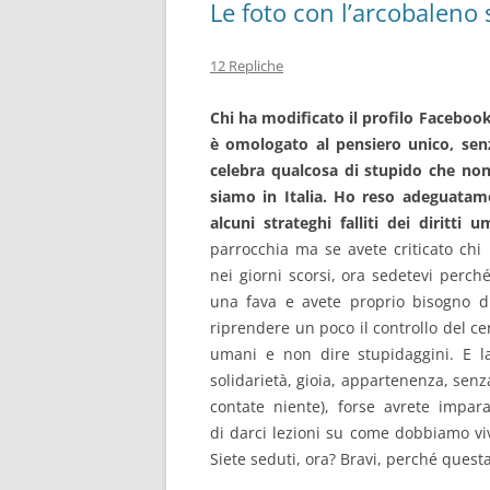
Le foto con l’arcobaleno
12 Repliche
Chi ha modificato il profilo Faceboo
è omologato al pensiero unico, sen
celebra qualcosa di stupido che non
siamo in Italia. Ho reso adeguatame
alcuni strateghi falliti dei diritti u
parrocchia ma se avete criticato chi h
nei giorni scorsi, ora sedetevi perc
una fava e avete proprio bisogno d
riprendere un poco il controllo del c
umani e non dire stupidaggini. E l
solidarietà, gioia, appartenenza, senz
contate niente), forse avrete imparat
di darci lezioni su come dobbiamo viv
Siete seduti, ora? Bravi, perché ques