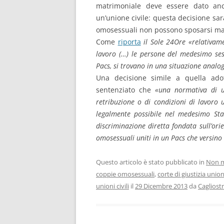
matrimoniale deve essere dato anc
un’unione civile: questa decisione sarà
omosessuali non possono sposarsi ma i
Come
riporta
il Sole 24Ore
«relativame
lavoro (…) le persone del medesimo se
Pacs, si trovano in una situazione analo
Una decisione simile a quella ad
sentenziato che
«una normativa di un
retribuzione o di condizioni di lavoro
legalmente possibile nel medesimo St
discriminazione diretta fondata sull’ori
omosessuali uniti in un Pacs che versino
Questo articolo è stato pubblicato in
Non m
coppie omosessuali
,
corte di giustizia uni
unioni civili
il
29 Dicembre 2013
da
Cagliost