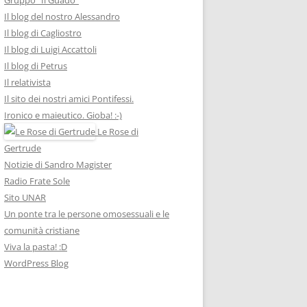
Il blog del nostro Alessandro
Il blog di Cagliostro
Il blog di Luigi Accattoli
Il blog di Petrus
Il relativista
Il sito dei nostri amici Pontifessi.
Ironico e maieutico. Gioba! :-)
Le Rose di
Gertrude
Notizie di Sandro Magister
Radio Frate Sole
Sito UNAR
Un ponte tra le persone omosessuali e le
comunità cristiane
Viva la pasta! :D
WordPress Blog