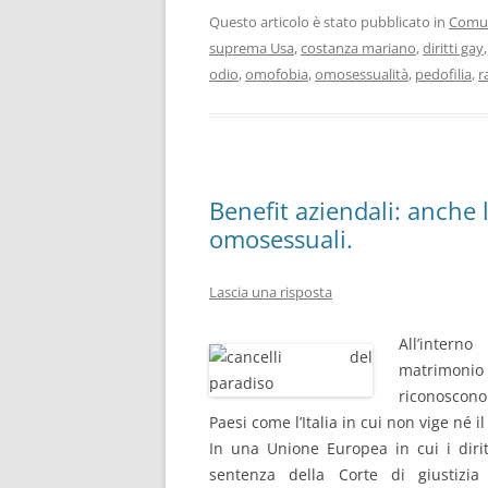
Questo articolo è stato pubblicato in
Comun
suprema Usa
,
costanza mariano
,
diritti gay
odio
,
omofobia
,
omosessualità
,
pedofilia
,
r
Benefit aziendali: anche l
omosessuali.
Lascia una risposta
All’intern
matrimonio
riconoscono
Paesi come l’Italia in cui non vige né i
In una Unione Europea in cui i diri
sentenza della Corte di giustizia