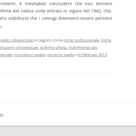
erimenti, è inevitabile concludere che essi tennero
nita dal codice civile entrato in vigore nel 1942, che,
ttora stabilisce) che i coniugi dovessero essere persone
→
eglio categorizzati
e taggato come
corte costituzionale
,
Corte
minazioni omosessuali
,
dottrina chiesa
,
matrimonio gay
,
ssuale
,
monsignor paglia
,
vincenzo paglia
il
6 Febbraio 2013
ss