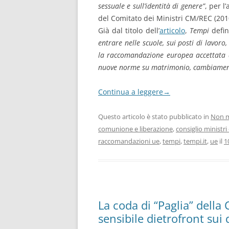
sessuale e sull’identità di genere”
, per 
del Comitato dei Ministri CM/REC (2010
Già dal titolo dell’
articolo
,
Tempi
defin
entrare nelle scuole, sui posti di lavoro
la raccomandazione europea accettata d
nuove norme su matrimonio, cambiamento
Continua a leggere
→
Questo articolo è stato pubblicato in
Non m
comunione e liberazione
,
consiglio ministr
raccomandazioni ue
,
tempi
,
tempi.it
,
ue
il
1
La coda di “Paglia” della
sensibile dietrofront sui 