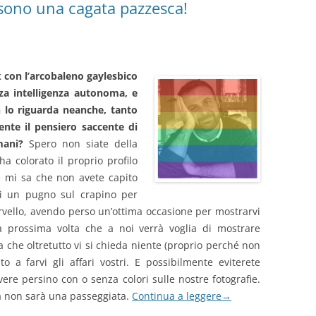
 sono una cagata pazzesca!
k con l’arcobaleno
gaylesbico
za intelligenza autonoma, e
 lo riguarda neanche, tanto
nte il pensiero saccente di
mani?
Spero non siate della
a colorato il proprio profilo
hé mi sa che non avete capito
i un pugno sul crapino per
ervello, avendo perso un’ottima occasione per mostrarvi
a prossima volta che a noi verrà voglia di mostrare
a che oltretutto vi si chieda niente (proprio perché non
o a farvi gli affari vostri. E possibilmente eviterete
ere persino con o senza colori sulle nostre fotografie.
ta non sarà una passeggiata.
Continua a leggere
→