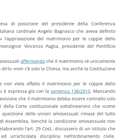
esa di posizione del presidente della Conferenza
italiana cardinale Angelo Bagnasco che aveva definito
» l’approvazione del matrimonio per le coppie dello
monsignor Vincenzo Paglia, presidente del Pontificio
mosessuali
affermando
che il matrimonio «è unicamente
dirlo «non c’è solo la Chiesa, ma anche la Costituzione
e non vieta affatto il matrimonio per le coppie dello
 si è espressa già con la
sentenza 138/2010
. Mancando
 previsione che il matrimonio debba essere contratto solo
ci della Corte costituzionale sottolinearono che «come
 la questione delle unioni omosessuali rimase del tutto
de di Assemblea, benché la condizione omosessuale non
 elaborando l’art. 29 Cost., discussero di un istituto che
 un’articolata disciplina nell’ordinamento civile.