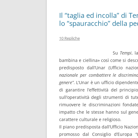
Il “taglia ed incolla” di 
lo “spauracchio” della ped
10 Repliche
Su
Tempi
, l
bambina e ciellina» così come si descr
predisposto dall’Unar (Ufficio nazio
nazionale per combattere le discriminaz
genere”
. L’Unar è un ufficio dipendent
di garantire l’effettività del princip
sull’operatività degli strumenti di tu
rimuovere le discriminazioni fondate
impatto che le stesse hanno sul gener
carattere culturale e religioso.
Il piano predisposta dall’Ufficio Nazi
promosso dal Consiglio d’Europa
“