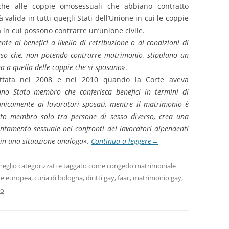
he alle coppie omosessuali che abbiano contratto
 valida in tutti quegli Stati dell’Unione in cui le coppie
n cui possono contrarre un’unione civile.
nte ai benefici a livello di retribuzione o di condizioni di
sso che, non potendo contrarre matrimonio, stipulano un
ga a quella delle coppie che si sposano»
.
ottata nel 2008 e nel 2010 quando la Corte aveva
o Stato membro che conferisca benefici in termini di
 unicamente ai lavoratori sposati, mentre il matrimonio è
ato membro solo tra persone di sesso diverso, crea una
entamento sessuale nei confronti dei lavoratori dipendenti
 in una situazione analoga».
Continua a leggere
→
eglio categorizzati
e taggato come
congedo matrimoniale
one europea
,
curia di bologna
,
diritti gay
,
faac
,
matrimonio gay
,
ro