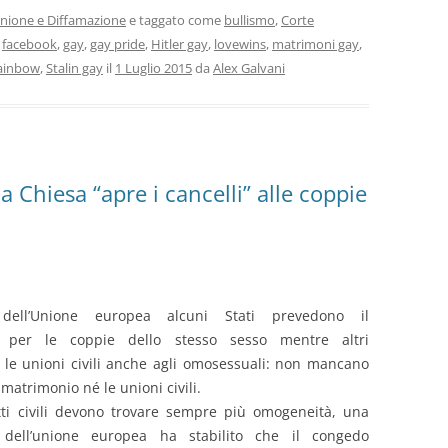
ione e Diffamazione
e taggato come
bullismo
,
Corte
,
facebook
,
gay
,
gay pride
,
Hitler gay
,
lovewins
,
matrimoni gay
,
ainbow
,
Stalin gay
il
1 Luglio 2015
da
Alex Galvani
a Chiesa “apre i cancelli” alle coppie
o dell’Unione europea alcuni Stati prevedono il
 per le coppie dello stesso sesso mentre altri
 le unioni civili anche agli omosessuali: non mancano
l matrimonio né le unioni civili.
tti civili devono trovare sempre più omogeneità, una
 dell’unione europea ha stabilito che il congedo