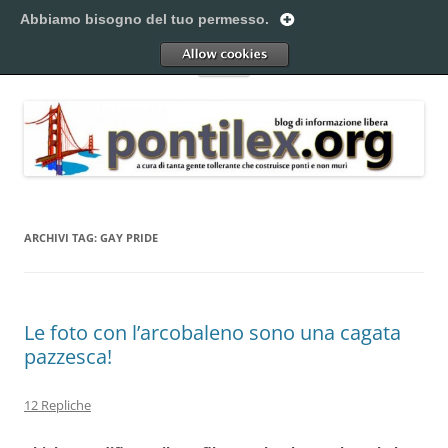
Vai
al
Abbiamo bisogno del tuo permesso.
Pontilex
contenuto
Creiamo ponti. Legalmente.
Allow
Menu
ARCHIVI TAG:
GAY PRIDE
Le foto con l’arcobaleno sono una cagata
pazzesca!
12 Repliche