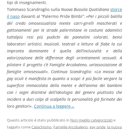
tipi di insegnamenti.
Tommaso Scandroglio sulla
Nuova Bussola Quotidiana
storce
il naso
davanti al “Palermo Pride Bimbi”:
«Per i piccoli balilla
del credo omosessualista niente carri-girelli mascherati e
gattonamenti per le strade palermitane in costumi adamitici
tuttalpiù resi più pudichi da pannolini colorati, bensì
laboratori artistici, musicali, teatrali e letture di fiabe la cui
impronta dominante è quella dell’inclusività e della
valorizzazione delle differenze degli orientamenti sessuali. A
pilotare il progetto c’è Famiglie Arcobaleno, un’associazione di
famiglie omosessuali». Continua Scandroglio: «La mossa dei
gay siculi è manifesta in quanto a scopi: è più facile vergare la
superficie immacolata della mente e dell’anima dei bambini
con i segni distintivi dell’ideologia del genere piuttosto che
incidere a duri colpi di scalpello le personalità già formate dei
loro genitori»
.
Continua a leggere
→
Questo articolo è stato pubblicato in
Non meglio categorizzati
e
taggato come
Catechismo
,
Famiglie Arcobaleno
,
gay pride
,
la nuova