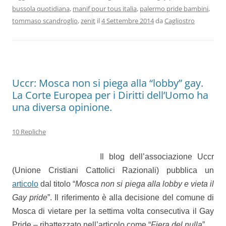
bussola quotidiana
,
manif pour tous italia
,
palermo pride bambini
,
tommaso scandroglio
,
zenit
il
4 Settembre 2014
da
Cagliostro
Uccr: Mosca non si piega alla “lobby” gay.
La Corte Europea per i Diritti dell’Uomo ha
una diversa opinione.
10 Repliche
Il blog dell’associazione Uccr
(Unione Cristiani Cattolici Razionali) pubblica un
articolo
dal titolo “
Mosca non si piega alla lobby e vieta il
Gay pride
”. Il riferimento è alla decisione del comune di
Mosca di vietare per la settima volta consecutiva il Gay
Pride – ribattezzato nell’articolo come “
Fiera del nulla
”.