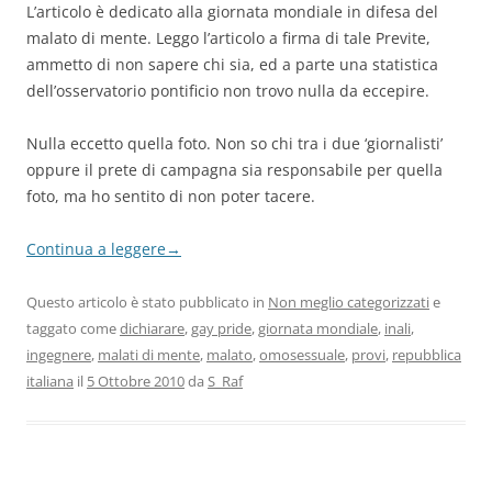
L’articolo è dedicato alla giornata mondiale in difesa del
malato di mente. Leggo l’articolo a firma di tale Previte,
ammetto di non sapere chi sia, ed a parte una statistica
dell’osservatorio pontificio non trovo nulla da eccepire.
Nulla eccetto quella foto. Non so chi tra i due ‘giornalisti’
oppure il prete di campagna sia responsabile per quella
foto, ma ho sentito di non poter tacere.
Continua a leggere
→
Questo articolo è stato pubblicato in
Non meglio categorizzati
e
taggato come
dichiarare
,
gay pride
,
giornata mondiale
,
inali
,
ingegnere
,
malati di mente
,
malato
,
omosessuale
,
provi
,
repubblica
italiana
il
5 Ottobre 2010
da
S_Raf