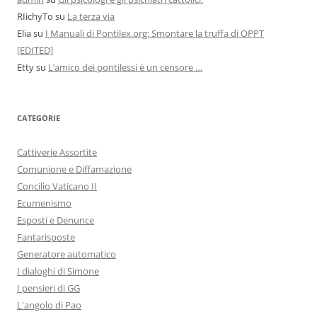
RIichyTo
su
La terza via
Elia
su
I Manuali di Pontilex.org: Smontare la truffa di OPPT
[EDITED]
Etty
su
L’amico dei pontilessi è un censore …
CATEGORIE
Cattiverie Assortite
Comunione e Diffamazione
Concilio Vaticano II
Ecumenismo
Esposti e Denunce
Fantarisposte
Generatore automatico
I dialoghi di Simone
I pensieri di GG
L'angolo di Pao