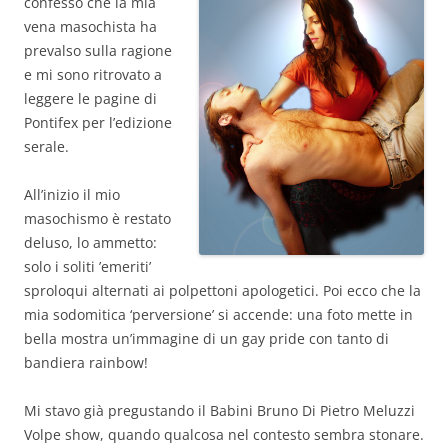
confesso che la mia
vena masochista ha
prevalso sulla ragione
e mi sono ritrovato a
leggere le pagine di
Pontifex per l’edizione
serale.
All’inizio il mio
masochismo è restato
deluso, lo ammetto:
solo i soliti ’emeriti’
sproloqui alternati ai polpettoni apologetici. Poi ecco che la
mia sodomitica ‘perversione’ si accende: una foto mette in
bella mostra un’immagine di un gay pride con tanto di
bandiera rainbow!
Mi stavo già pregustando il Babini Bruno Di Pietro Meluzzi
Volpe show, quando qualcosa nel contesto sembra stonare.