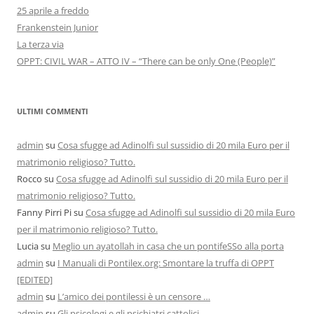
25 aprile a freddo
Frankenstein Junior
La terza via
OPPT: CIVIL WAR – ATTO IV – “There can be only One (People)”
ULTIMI COMMENTI
admin
su
Cosa sfugge ad Adinolfi sul sussidio di 20 mila Euro per il
matrimonio religioso? Tutto.
Rocco
su
Cosa sfugge ad Adinolfi sul sussidio di 20 mila Euro per il
matrimonio religioso? Tutto.
Fanny Pirri Pi
su
Cosa sfugge ad Adinolfi sul sussidio di 20 mila Euro
per il matrimonio religioso? Tutto.
Lucia
su
Meglio un ayatollah in casa che un pontifeSSo alla porta
admin
su
I Manuali di Pontilex.org: Smontare la truffa di OPPT
[EDITED]
admin
su
L’amico dei pontilessi è un censore …
admin
su
Gli psicologi e gli psichiatri cattolici.