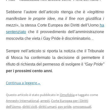
Sebbene l’autore dell’articolo ritenga che è
«legittimo
manifestare le proprie idee, ma il fine non giustifica i
mezzi»
, la stessa Corte Europea dei Diritti dell’Uomo
ha
sentenziato
che il provvedimento dell’amministrazione
moscovita che vieta i Gay Pride è discriminatorio. .
Sempre nell’articolo si riporta la notizia che il Tribunale
di Mosca ha confermato la decisione di permettere il
rifiuto di richiesta del permesso di svolgere il
“Gay Pride”
per i prossimi cento anni
.
Continua a leggere
→
Questo articolo è stato pubblicato in
Omofobia
e taggato come
Amnesty International
,
arresti
,
Corte Europea per i Diritti
dell'Uomo
,
diritti civili
,
diritti umani
,
gay pride
,
omosessuali
,