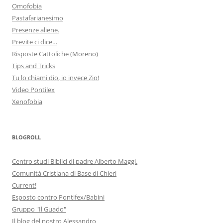
Omofobia
Pastafarianesimo
Presenze aliene.
Previte ci dice…
Risposte Cattoliche (Moreno)
Tips and Tricks
Tu lo chiami dio, io invece Zio!
Video Pontilex
Xenofobia
BLOGROLL
Centro studi Biblici di padre Alberto Maggi.
Comunità Cristiana di Base di Chieri
Current!
Esposto contro Pontifex/Babini
Gruppo "Il Guado"
Il blog del nostro Alessandro