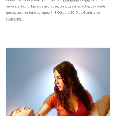
amore
,
articolo
,
bianco nero
,
cose
,
cura
,
gay e lesbiche
,
gay pride
,
gusto
,
sorti
,
unione europea
il
13 Ottobre 2010
da
Gianfranco
Giampietro