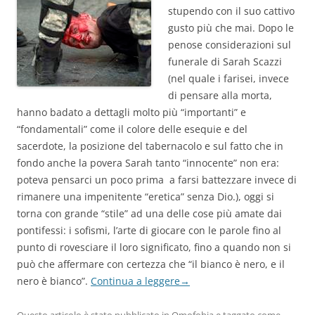
stupendo con il suo cattivo
gusto più che mai. Dopo le
penose considerazioni sul
funerale di Sarah Scazzi
(nel quale i farisei, invece
di pensare alla morta,
hanno badato a dettagli molto più “importanti” e
“fondamentali” come il colore delle esequie e del
sacerdote, la posizione del tabernacolo e sul fatto che in
fondo anche la povera Sarah tanto “innocente” non era:
poteva pensarci un poco prima a farsi battezzare invece di
rimanere una impenitente “eretica” senza Dio.), oggi si
torna con grande “stile” ad una delle cose più amate dai
pontifessi: i sofismi, l’arte di giocare con le parole fino al
punto di rovesciare il loro significato, fino a quando non si
può che affermare con certezza che “il bianco è nero, e il
nero è bianco”.
Continua a leggere
→
Questo articolo è stato pubblicato in
Omofobia
e taggato come