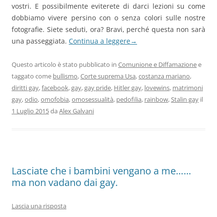
vostri. E possibilmente eviterete di darci lezioni su come
dobbiamo vivere persino con o senza colori sulle nostre
fotografie. Siete seduti, ora? Bravi, perché questa non sarà
una passeggiata.
Continua a leggere
→
Questo articolo è stato pubblicato in
Comunione e Diffamazione
e
taggato come
bullismo
,
Corte suprema Usa
,
costanza mariano
,
diritti gay
,
facebook
,
gay
,
gay pride
,
Hitler gay
,
lovewins
,
matrimoni
gay
,
odio
,
omofobia
,
omosessualità
,
pedofilia
,
rainbow
,
Stalin gay
il
1 Luglio 2015
da
Alex Galvani
Lasciate che i bambini vengano a me……
ma non vadano dai gay.
Lascia una risposta