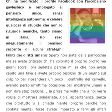
Chi ha modificato il profilo Facebook con l’arcobaleno
gaylesbico è omologato al
pensiero unico, senza
intelligenza autonoma, e celebra
qualcosa di stupido che non lo
riguarda neanche, tanto siamo
in Italia. Ho reso
adeguatamente il pensiero
saccente di alcuni strateghi
falliti dei diritti umani?
Spero non siate della parrocchia
ma se avete criticato chi ha colorato il proprio profilo nei
giorni scorsi, ora sedetevi perché mi sa che non avete
capito una fava e avete proprio bisogno di un pugno sul
crapino per riprendere un poco il controllo del cervello,
avendo perso un’ottima occasione per mostrarvi umani e
non dire stupidaggini. E la prossima volta che a noi verrà
voglia di mostrare solidarietà, gioia, appartenenza, senza
che oltretutto vi si chieda niente (proprio perché non
contate niente), forse avrete imparato a farvi gli affari