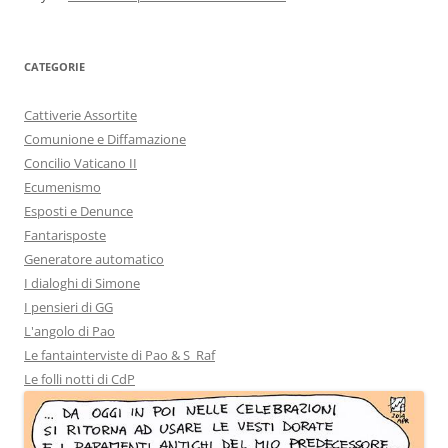
CATEGORIE
Cattiverie Assortite
Comunione e Diffamazione
Concilio Vaticano II
Ecumenismo
Esposti e Denunce
Fantarisposte
Generatore automatico
I dialoghi di Simone
I pensieri di GG
L'angolo di Pao
Le fantainterviste di Pao & S_Raf
Le folli notti di CdP