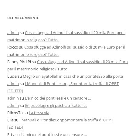
ULTIMI COMMENTI
admin
su
Cosa sfugge ad Adinolfi sul sussidio di 20 mila Euro per il
matrimonio religioso? Tutto.
Rocco
su
Cosa sfugge ad Adinolfi sul sussidio di 20 mila Euro per il
matrimonio religioso? Tutto.
Fanny Pirri Pi
su
Cosa sfugge ad Adinolfi sul sussidio di 20 mila Euro
per il matrimonio religioso? Tutto.
Lucia
su
Meglio un ayatollah in casa che un pontifeSSo alla porta
admin
su
I Manuali di Pontilex.org: Smontare la truffa di OPPT
[EDITED]
admin
su
L’amico dei pontilessi è un censore …
admin
su
Gli psicologi e gli psichiatri cattolici.
RIichyTo
su
La terza via
Elia
su
I Manuali di Pontilex.org: Smontare la truffa di OPPT
[EDITED]
Etty
su
L’amico dei pontilessi è un censore …