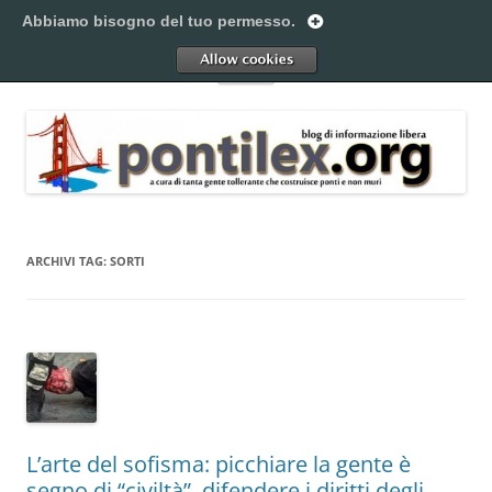
Vai
al
Abbiamo bisogno del tuo permesso.
Pontilex
contenuto
Creiamo ponti. Legalmente.
Allow
Menu
ARCHIVI TAG:
SORTI
L’arte del sofisma: picchiare la gente è
segno di “civiltà”, difendere i diritti degli