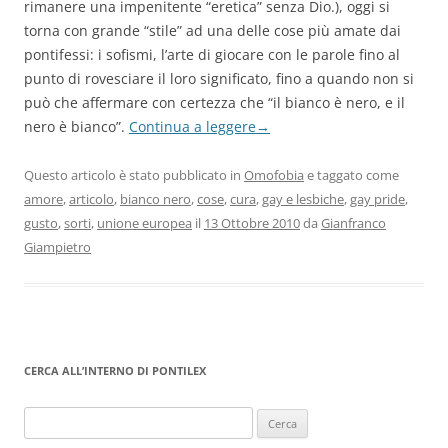
rimanere una impenitente “eretica” senza Dio.), oggi si
torna con grande “stile” ad una delle cose più amate dai
pontifessi: i sofismi, l’arte di giocare con le parole fino al
punto di rovesciare il loro significato, fino a quando non si
può che affermare con certezza che “il bianco è nero, e il
nero è bianco”.
Continua a leggere
→
Questo articolo è stato pubblicato in
Omofobia
e taggato come
amore
,
articolo
,
bianco nero
,
cose
,
cura
,
gay e lesbiche
,
gay pride
,
gusto
,
sorti
,
unione europea
il
13 Ottobre 2010
da
Gianfranco
Giampietro
CERCA ALL’INTERNO DI PONTILEX
Ricerca
per: