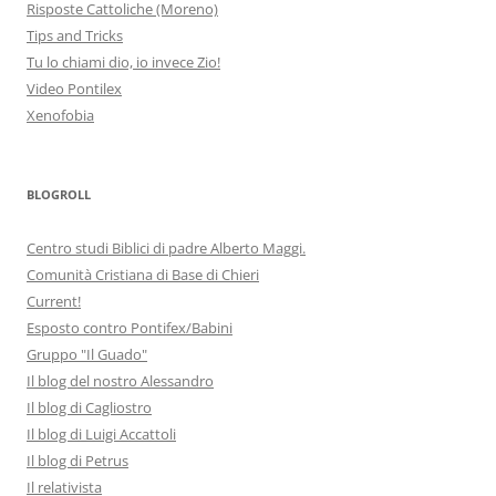
Risposte Cattoliche (Moreno)
Tips and Tricks
Tu lo chiami dio, io invece Zio!
Video Pontilex
Xenofobia
BLOGROLL
Centro studi Biblici di padre Alberto Maggi.
Comunità Cristiana di Base di Chieri
Current!
Esposto contro Pontifex/Babini
Gruppo "Il Guado"
Il blog del nostro Alessandro
Il blog di Cagliostro
Il blog di Luigi Accattoli
Il blog di Petrus
Il relativista