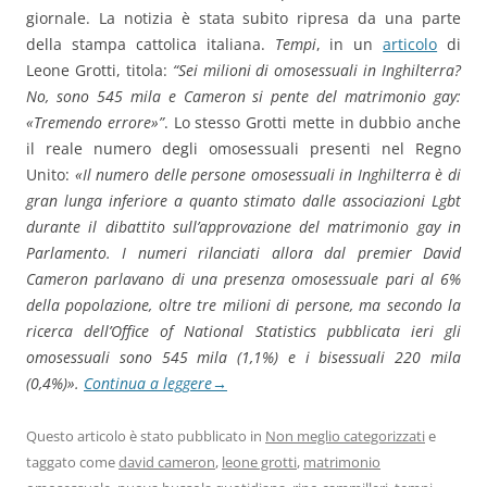
giornale. La notizia è stata subito ripresa da una parte
della stampa cattolica italiana.
Tempi
, in un
articolo
di
Leone Grotti, titola:
“Sei milioni di omosessuali in Inghilterra?
No, sono 545 mila e Cameron si pente del matrimonio gay:
«Tremendo errore»”
. Lo stesso Grotti mette in dubbio anche
il reale numero degli omosessuali presenti nel Regno
Unito:
«Il numero delle persone omosessuali in Inghilterra è di
gran lunga inferiore a quanto stimato dalle associazioni Lgbt
durante il dibattito sull’approvazione del matrimonio gay in
Parlamento. I numeri rilanciati allora dal premier David
Cameron parlavano di una presenza omosessuale pari al 6%
della popolazione, oltre tre milioni di persone, ma secondo la
ricerca dell’Office of National Statistics pubblicata ieri gli
omosessuali sono 545 mila (1,1%) e i bisessuali 220 mila
(0,4%)».
Continua a leggere
→
Questo articolo è stato pubblicato in
Non meglio categorizzati
e
taggato come
david cameron
,
leone grotti
,
matrimonio