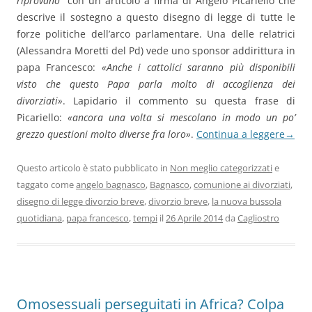
riprovano”
con un articolo a firma di Angelo Picariello che
descrive il sostegno a questo disegno di legge di tutte le
forze politiche dell’arco parlamentare. Una delle relatrici
(Alessandra Moretti del Pd) vede uno sponsor addirittura in
papa Francesco:
«Anche i cattolici saranno più disponibili
visto che questo Papa parla molto di accoglienza dei
divorziati»
. Lapidario il commento su questa frase di
Picariello:
«ancora una volta si mescolano in modo un po’
grezzo questioni molto diverse fra loro»
.
Continua a leggere
→
Questo articolo è stato pubblicato in
Non meglio categorizzati
e
taggato come
angelo bagnasco
,
Bagnasco
,
comunione ai divorziati
,
disegno di legge divorzio breve
,
divorzio breve
,
la nuova bussola
quotidiana
,
papa francesco
,
tempi
il
26 Aprile 2014
da
Cagliostro
Omosessuali perseguitati in Africa? Colpa