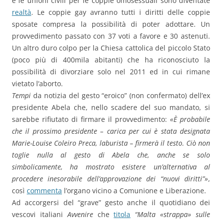
e le unioni civili per le coppie omosessuali sono diventate
realtà
. Le coppie gay avranno tutti i diritti delle coppie
sposate compresa la possibilità di poter adottare. Un
provvedimento passato con 37 voti a favore e 30 astenuti.
Un altro duro colpo per la Chiesa cattolica del piccolo Stato
(poco più di 400mila abitanti) che ha riconosciuto la
possibilità di divorziare solo nel 2011 ed in cui rimane
vietato l’aborto.
Tempi
da notizia del gesto “eroico” (non confermato) dell’ex
presidente Abela che, nello scadere del suo mandato, si
sarebbe rifiutato di firmare il provvedimento:
«È probabile
che il prossimo presidente – carica per cui è stata designata
Marie-Louise Coleiro Preca, laburista – firmerà il testo. Ciò non
toglie nulla al gesto di Abela che, anche se solo
simbolicamente, ha mostrato esistere un’alternativa al
procedere inesorabile dell’approvazione dei “nuovi diritti”»
,
così
commenta
l’organo vicino a Comunione e Liberazione.
Ad accorgersi del “grave” gesto anche il quotidiano dei
vescovi italiani
Avvenire
che
titola
“Malta «strappa» sulle