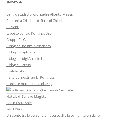
BLOGROLL
Centro studi Biblici di padre Alberto Maggi.
Comunità Cristiana di Base di Chieri
Current!
Esposto contro Pontifex/Babini
Gruppo "Il Guado"
Il blog del nostro Alessandro
Il blog di Cagliostro
Il blog di Luigi Accattoli
Il blog di Petrus
Il relativista
Il sito dei nostri amici Pontifessi.
Ironico e maieutico. Gioba! :-)
Le Rose di Gertrude
Notizie di Sandro Magister
Radio Frate Sole
Sito UNAR
Un ponte tra le persone omosessuali e le comunità cristiane