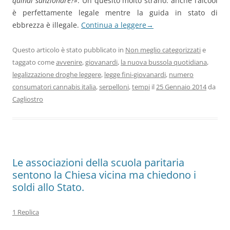
quindi sanzionare?»
. Un quesito molto strano: anche l’alcool
è perfettamente legale mentre la guida in stato di
ebbrezza è illegale.
Continua a leggere
→
Questo articolo è stato pubblicato in
Non meglio categorizzati
e
taggato come
avvenire
,
giovanardi
,
la nuova bussola quotidiana
,
legalizzazione droghe leggere
,
legge fini-giovanardi
,
numero
consumatori cannabis italia
,
serpelloni
,
tempi
il
25 Gennaio 2014
da
Cagliostro
Le associazioni della scuola paritaria
sentono la Chiesa vicina ma chiedono i
soldi allo Stato.
1 Replica