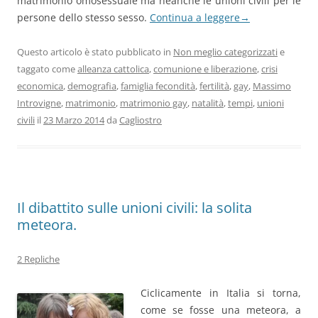
matrimonio omosessuale ma neanche le unioni civili per le
persone dello stesso sesso.
Continua a leggere
→
Questo articolo è stato pubblicato in
Non meglio categorizzati
e
taggato come
alleanza cattolica
,
comunione e liberazione
,
crisi
economica
,
demografia
,
famiglia fecondità
,
fertilità
,
gay
,
Massimo
Introvigne
,
matrimonio
,
matrimonio gay
,
natalità
,
tempi
,
unioni
civili
il
23 Marzo 2014
da
Cagliostro
Il dibattito sulle unioni civili: la solita
meteora.
2 Repliche
Ciclicamente in Italia si torna,
come se fosse una meteora, a