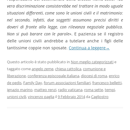
vera discriminazione consisterebbe nel trattare in modo uguale
situazioni differenti, come sono le unioni civili e il matrimonio:
nel secondo, infatti, due soggetti assumono precisi diritti e
doveri di fronte alla legge, con rilevanza negoziale pubblica.
Non si può barare con le parole»
. E pazienza se il registro
delle unioni civili andrebbe a tutelare anche i figli delle
tantissime coppie non sposate.
Continua a leggere
→
Questo articolo è stato pubblicato in
Non meglio categorizzati
e
taggato come
angelo zeme
,
chiesa cattolica
,
comunione e
liberazione
,
conferenza episcopale italiana
,
diocesi di roma
,
enrico
de pedis
,
Family Day
,
forum associazioni familiari
,
francesco belletti
,
ignazio marino
,
matteo renzi
,
radio vaticana
,
roma sette
,
tempi
,
unioni civili
,
vincenzo paglia
il
9 Febbraio 2014
da
Cagliostro