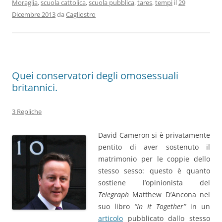
Moraglia
,
scuola cattolica
,
scuola pubblica
,
tares
,
tempi
il
29
Dicembre 2013
da
Cagliostro
Quei conservatori degli omosessuali
britannici.
3 Repliche
David Cameron si è privatamente
pentito di aver sostenuto il
matrimonio per le coppie dello
stesso sesso: questo è quanto
sostiene l’opinionista del
Telegraph
Matthew D’Ancona nel
suo libro
“In It Together”
in un
articolo
pubblicato dallo stesso