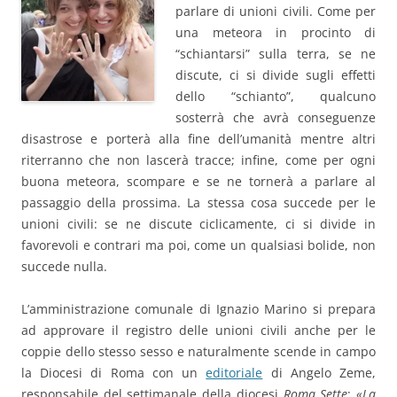
parlare di unioni civili. Come per
una meteora in procinto di
“schiantarsi” sulla terra, se ne
discute, ci si divide sugli effetti
dello “schianto”, qualcuno
sosterrà che avrà conseguenze
disastrose e porterà alla fine dell’umanità mentre altri
riterranno che non lascerà tracce; infine, come per ogni
buona meteora, scompare e se ne tornerà a parlare al
passaggio della prossima. La stessa cosa succede per le
unioni civili: se ne discute ciclicamente, ci si divide in
favorevoli e contrari ma poi, come un qualsiasi bolide, non
succede nulla.
L’amministrazione comunale di Ignazio Marino si prepara
ad approvare il registro delle unioni civili anche per le
coppie dello stesso sesso e naturalmente scende in campo
la Diocesi di Roma con un
editoriale
di Angelo Zeme,
responsabile del settimanale della diocesi
Roma Sette
:
«La