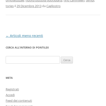
omosessuale
,
nuova bussola quotidiana
,
rino cammilleri
,
tempi
,
tories
il
29 Dicembre 2013
da
Cagliostro
Navigazione
←
Articoli meno recenti
articolo
CERCA ALL’INTERNO DI PONTILEX
Ricerca
per:
META
Registrati
Accedi
Feed dei contenuti