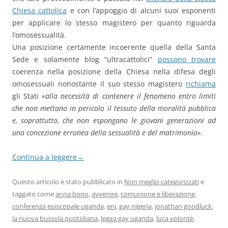
Chiesa cattolica
e con l’appoggio di alcuni suoi esponenti
per applicare lo stesso magistero per quanto riguarda
l’omosessualità.
Una posizione certamente incoerente quella della Santa
Sede e solamente blog “ultracattolici”
possono trovare
coerenza nella posizione della Chiesa nella difesa degli
omosessuali nonostante il suo stesso magistero
richiama
gli Stati
«alla necessità di contenere il fenomeno entro limiti
che non mettano in pericolo il tessuto della moralità pubblica
e, soprattutto, che non espongano le giovani generazioni ad
una concezione erronea della sessualità e del matrimonio»
.
Continua a leggere
→
Questo articolo è stato pubblicato in
Non meglio categorizzati
e
taggato come
anna bono
,
avvenire
,
comunione e liberazione
,
conferenza episcopale uganda
,
eni
,
gay nigeria
,
jonathan goodluck
,
la nuova bussola quotidiana
,
legga gay uganda
,
luca volontè
,