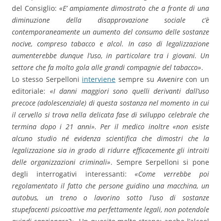
del Consiglio:
«E’ ampiamente dimostrato che a fronte di una
diminuzione della disapprovazione sociale c’è
contemporaneamente un aumento del consumo delle sostanze
nocive, compreso tabacco e alcol. In caso di legalizzazione
aumenterebbe dunque l’uso, in particolare tra i giovani. Un
settore che fa molto gola alle grandi compagnie del tabacco»
.
Lo stesso Serpelloni
interviene
sempre su
Avvenire
con un
editoriale:
«I danni maggiori sono quelli derivanti dall’uso
precoce (adolescenziale) di questa sostanza nel momento in cui
il cervello si trova nella delicata fase di sviluppo celebrale che
termina dopo i 21 anni». Per il medico inoltre «non esiste
alcuno studio né evidenza scientifica che dimostri che la
legalizzazione sia in grado di ridurre efficacemente gli introiti
delle organizzazioni criminali»
. Sempre Serpelloni si pone
degli interrogativi interessanti:
«Come verrebbe poi
regolamentato il fatto che persone guidino una macchina, un
autobus, un treno o lavorino sotto l’uso di sostanze
stupefacenti psicoattive ma perfettamente legali, non potendole