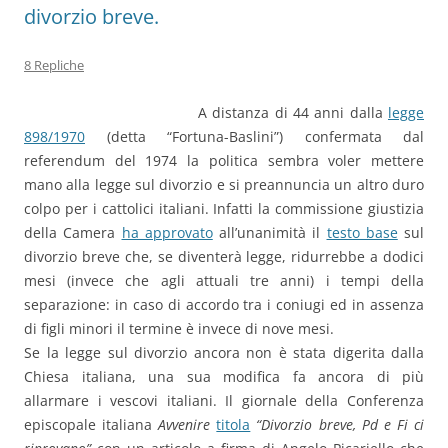
divorzio breve.
8 Repliche
A distanza di 44 anni dalla
legge
898/1970
(detta “Fortuna-Baslini”) confermata dal
referendum del 1974 la politica sembra voler mettere
mano alla legge sul divorzio e si preannuncia un altro duro
colpo per i cattolici italiani. Infatti la commissione giustizia
della Camera
ha approvato
all’unanimità il
testo base
sul
divorzio breve che, se diventerà legge, ridurrebbe a dodici
mesi (invece che agli attuali tre anni) i tempi della
separazione: in caso di accordo tra i coniugi ed in assenza
di figli minori il termine è invece di nove mesi.
Se la legge sul divorzio ancora non è stata digerita dalla
Chiesa italiana, una sua modifica fa ancora di più
allarmare i vescovi italiani. Il giornale della Conferenza
episcopale italiana
Avvenire
titola
“Divorzio breve, Pd e Fi ci