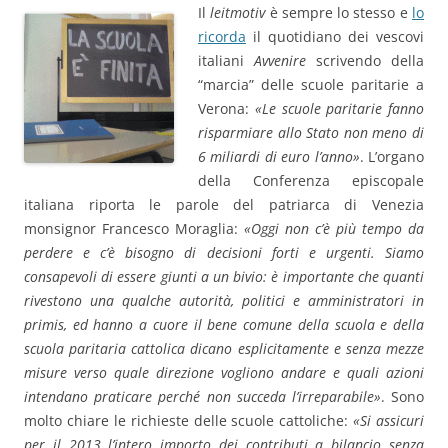
Il
leitmotiv
è sempre lo stesso e
lo
ricorda
il quotidiano dei vescovi
italiani
Avvenire
scrivendo della
“marcia” delle scuole paritarie a
Verona:
«Le scuole paritarie fanno
risparmiare allo Stato non meno di
6 miliardi di euro l’anno»
. L’organo
della Conferenza episcopale
italiana riporta le parole del patriarca di Venezia
monsignor Francesco Moraglia:
«Oggi non c’è più tempo da
perdere e c’è bisogno di decisioni forti e urgenti. Siamo
consapevoli di essere giunti a un bivio: è importante che quanti
rivestono una qualche autorità, politici e amministratori in
primis, ed hanno a cuore il bene comune della scuola e della
scuola paritaria cattolica dicano esplicitamente e senza mezze
misure verso quale direzione vogliono andare e quali azioni
intendano praticare perché non succeda l’irreparabile»
. Sono
molto chiare le richieste delle scuole cattoliche:
«Si assicuri
per il 2013 l’intero importo dei contributi a bilancio senza