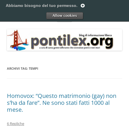
Vai
al
Abbiamo bisogno del tuo permesso.
Pontilex
contenuto
Creiamo ponti. Legalmente.
Allow
Menu
ARCHIVI TAG:
TEMPI
Homovox: “Questo matrimonio (gay) non
s’ha da fare”. Ne sono stati fatti 1000 al
mese.
6 Repliche