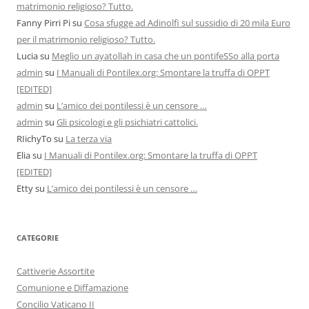
matrimonio religioso? Tutto.
Fanny Pirri Pi
su
Cosa sfugge ad Adinolfi sul sussidio di 20 mila Euro
per il matrimonio religioso? Tutto.
Lucia
su
Meglio un ayatollah in casa che un pontifeSSo alla porta
admin
su
I Manuali di Pontilex.org: Smontare la truffa di OPPT
[EDITED]
admin
su
L’amico dei pontilessi è un censore …
admin
su
Gli psicologi e gli psichiatri cattolici.
RIichyTo
su
La terza via
Elia
su
I Manuali di Pontilex.org: Smontare la truffa di OPPT
[EDITED]
Etty
su
L’amico dei pontilessi è un censore …
CATEGORIE
Cattiverie Assortite
Comunione e Diffamazione
Concilio Vaticano II