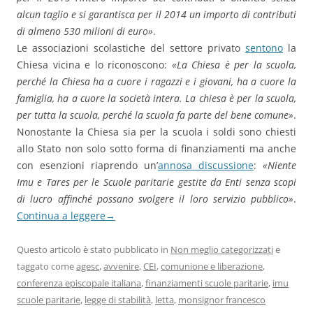
alcun taglio e si garantisca per il 2014 un importo di contributi
di almeno 530 milioni di euro»
.
Le associazioni scolastiche del settore privato
sentono
la
Chiesa vicina e lo riconoscono:
«La Chiesa è per la scuola,
perché la Chiesa ha a cuore i ragazzi e i giovani, ha a cuore la
famiglia, ha a cuore la società intera. La chiesa è per la scuola,
per tutta la scuola, perché la scuola fa parte del bene comune»
.
Nonostante la Chiesa sia per la scuola i soldi sono chiesti
allo Stato non solo sotto forma di finanziamenti ma anche
con esenzioni riaprendo un’
annosa discussione
:
«Niente
Imu e Tares per le Scuole paritarie gestite da Enti senza scopi
di lucro affinché possano svolgere il loro servizio pubblico»
.
Continua a leggere
→
Questo articolo è stato pubblicato in
Non meglio categorizzati
e
taggato come
agesc
,
avvenire
,
CEI
,
comunione e liberazione
,
conferenza episcopale italiana
,
finanziamenti scuole paritarie
,
imu
scuole paritarie
,
legge di stabilità
,
letta
,
monsignor francesco