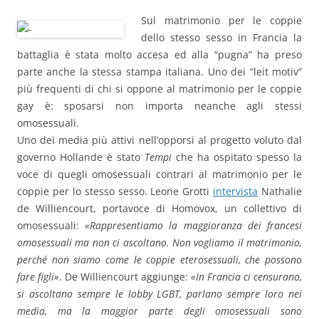
Sul matrimonio per le coppie
dello stesso sesso in Francia la
battaglia è stata molto accesa ed alla “pugna” ha preso
parte anche la stessa stampa italiana. Uno dei “leit motiv”
più frequenti di chi si oppone al matrimonio per le coppie
gay è: sposarsi non importa neanche agli stessi
omosessuali.
Uno dei media più attivi nell’opporsi al progetto voluto dal
governo Hollande è stato
Tempi
che ha ospitato spesso la
voce di quegli omosessuali contrari al matrimonio per le
coppie per lo stesso sesso. Leone Grotti
intervista
Nathalie
de Williencourt, portavoce di Homovox, un collettivo di
omosessuali:
«Rappresentiamo la maggioranza dei francesi
omosessuali ma non ci ascoltano. Non vogliamo il matrimonio,
perché non siamo come le coppie eterosessuali, che possono
fare figli»
. De Williencourt aggiunge:
«In Francia ci censurano,
si ascoltano sempre le lobby LGBT, parlano sempre loro nei
media, ma la maggior parte degli omosessuali sono