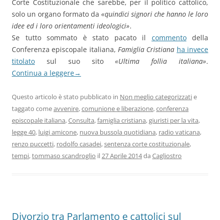
Corte Costituzionale che sarebbe, per il politico cattolico,
solo un organo formato da
«quindici signori che hanno le loro
idee ed i loro orientamenti ideologici»
.
Se tutto sommato è stato pacato il
commento
della
Conferenza episcopale italiana,
Famiglia Cristiana
ha invece
titolato
sul suo sito
«Ultima follia italiana»
.
Continua a leggere
→
Questo articolo è stato pubblicato in
Non meglio categorizzati
e
taggato come
avvenire
,
comunione e liberazione
,
conferenza
episcopale italiana
,
Consulta
,
famiglia cristiana
,
giuristi per la vita
,
legge 40
,
luigi amicone
,
nuova bussola quotidiana
,
radio vaticana
,
renzo puccetti
,
rodolfo casadei
,
sentenza corte costituzionale
,
tempi
,
tommaso scandroglio
il
27 Aprile 2014
da
Cagliostro
Divorzio tra Parlamento e cattolici sul