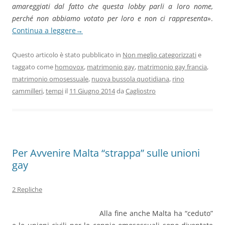
amareggiati dal fatto che questa lobby parli a loro nome,
perché non abbiamo votato per loro e non ci rappresenta»
.
Continua a leggere
→
Questo articolo è stato pubblicato in
Non meglio categorizzati
e
taggato come
homovox
,
matrimonio gay
,
matrimonio gay francia
,
matrimonio omosessuale
,
nuova bussola quotidiana
,
rino
cammilleri
,
tempi
il
11 Giugno 2014
da
Cagliostro
Per Avvenire Malta “strappa” sulle unioni
gay
2 Repliche
Alla fine anche Malta ha “ceduto”