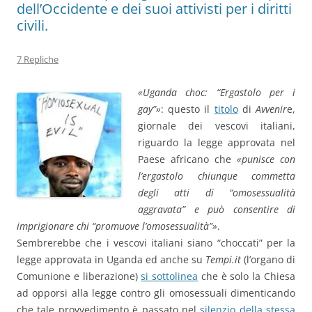
dell’Occidente e dei suoi attivisti per i diritti
civili.
7 Repliche
«Uganda choc: “Ergastolo per i
gay”»
: questo il
titolo
di
Avvenir
e,
giornale dei vescovi italiani,
riguardo la legge approvata nel
Paese africano che
«punisce con
l’ergastolo chiunque commetta
degli atti di “omosessualità
aggravata” e può consentire di
imprigionare chi “promuove l’omosessualità”»
.
Sembrerebbe che i vescovi italiani siano “choccati” per la
legge approvata in Uganda ed anche su
Tempi.it
(l’organo di
Comunione e liberazione)
si sottolinea
che è solo la Chiesa
ad opporsi alla legge contro gli omosessuali dimenticando
che tale provvedimento è passato nel
silenzio della stessa