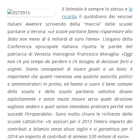
Il
leitmotiv
è sempre lo stesso e
lo
ricorda
il quotidiano dei vescovi
italiani
Avvenire
scrivendo della “marcia” delle scuole
paritarie a Verona:
«Le scuole paritarie fanno risparmiare allo
Stato non meno di 6 miliardi di euro l’anno»
. L’organo della
Conferenza episcopale italiana riporta le parole del
patriarca di Venezia monsignor Francesco Moraglia:
«Oggi
non c’è più tempo da perdere e c’è bisogno di decisioni forti e
urgenti. Siamo consapevoli di essere giunti a un bivio: è
importante che quanti rivestono una qualche autorità, politici
e amministratori in primis, ed hanno a cuore il bene comune
della scuola e della scuola paritaria cattolica dicano
esplicitamente e senza mezze misure verso quale direzione
vogliono andare e quali azioni intendano praticare perché non
succeda l’irreparabile»
. Sono molto chiare le richieste delle
scuole cattoliche:
«Si assicuri per il 2013 l’intero importo dei
contributi a bilancio senza alcun taglio e si garantisca per il
2014 un importo di contributi di almeno 530 milioni di euro»
.