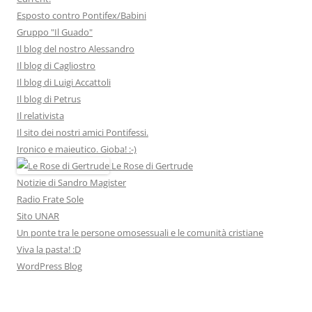
Esposto contro Pontifex/Babini
Gruppo "Il Guado"
Il blog del nostro Alessandro
Il blog di Cagliostro
Il blog di Luigi Accattoli
Il blog di Petrus
Il relativista
Il sito dei nostri amici Pontifessi.
Ironico e maieutico. Gioba! :-)
Le Rose di Gertrude
Notizie di Sandro Magister
Radio Frate Sole
Sito UNAR
Un ponte tra le persone omosessuali e le comunità cristiane
Viva la pasta! :D
WordPress Blog