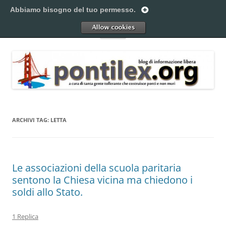
Vai
al
Abbiamo bisogno del tuo permesso.
Pontilex
contenuto
Creiamo ponti. Legalmente.
Allow
Menu
ARCHIVI TAG:
LETTA
Le associazioni della scuola paritaria
sentono la Chiesa vicina ma chiedono i
soldi allo Stato.
1 Replica