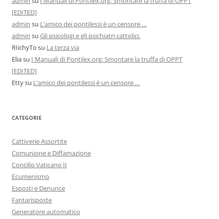
admin
su
I Manuali di Pontilex.org: Smontare la truffa di OPPT
[EDITED]
admin
su
L’amico dei pontilessi è un censore …
admin
su
Gli psicologi e gli psichiatri cattolici.
RIichyTo
su
La terza via
Elia
su
I Manuali di Pontilex.org: Smontare la truffa di OPPT
[EDITED]
Etty
su
L’amico dei pontilessi è un censore …
CATEGORIE
Cattiverie Assortite
Comunione e Diffamazione
Concilio Vaticano II
Ecumenismo
Esposti e Denunce
Fantarisposte
Generatore automatico