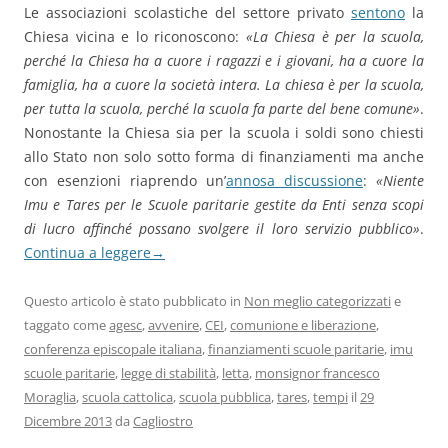
Le associazioni scolastiche del settore privato
sentono
la
Chiesa vicina e lo riconoscono:
«La Chiesa è per la scuola,
perché la Chiesa ha a cuore i ragazzi e i giovani, ha a cuore la
famiglia, ha a cuore la società intera. La chiesa è per la scuola,
per tutta la scuola, perché la scuola fa parte del bene comune»
.
Nonostante la Chiesa sia per la scuola i soldi sono chiesti
allo Stato non solo sotto forma di finanziamenti ma anche
con esenzioni riaprendo un’
annosa discussione
:
«Niente
Imu e Tares per le Scuole paritarie gestite da Enti senza scopi
di lucro affinché possano svolgere il loro servizio pubblico»
.
Continua a leggere
→
Questo articolo è stato pubblicato in
Non meglio categorizzati
e
taggato come
agesc
,
avvenire
,
CEI
,
comunione e liberazione
,
conferenza episcopale italiana
,
finanziamenti scuole paritarie
,
imu
scuole paritarie
,
legge di stabilità
,
letta
,
monsignor francesco
Moraglia
,
scuola cattolica
,
scuola pubblica
,
tares
,
tempi
il
29
Dicembre 2013
da
Cagliostro