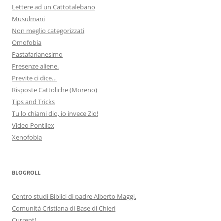
Lettere ad un Cattotalebano
Musulmani
Non meglio categorizzati
Omofobia
Pastafarianesimo
Presenze aliene.
Previte ci dice…
Risposte Cattoliche (Moreno)
Tips and Tricks
Tu lo chiami dio, io invece Zio!
Video Pontilex
Xenofobia
BLOGROLL
Centro studi Biblici di padre Alberto Maggi.
Comunità Cristiana di Base di Chieri
Current!