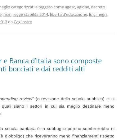
eglio categorizzati
e taggato come
agesc
,
agidae
,
decreto
e
,
fism
,
legge stabilità 2014
,
libertà d'educazione
,
luigi negri
,
2013
da
Cagliostro
ur e Banca d’Italia sono composte
 bocciati e dai redditi alti
spending review
” (o revisione della scuola pubblica) ci si
 quali siano i settori in cui sia meglio destinare meno
.
la scuola paritaria è in subbuglio perché sembrerebbe (il
 è d’obbligo) che riceveranno meno finanziamenti rispetto