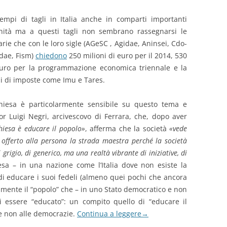
empi di tagli in Italia anche in comparti importanti
nità ma a questi tagli non sembrano rassegnarsi le
arie che con le loro sigle (AGeSC , Agidae, Aninsei, Cdo-
idae, Fism)
chiedono
250 milioni di euro per il 2014, 530
euro per la programmazione economica triennale e la
ni di imposte come Imu e Tares.
hiesa è particolarmente sensibile su questo tema e
r Luigi Negri, arcivescovo di Ferrara, che, dopo aver
hiesa è educare il popolo»
, afferma che la società
«vede
offerto alla persona la strada maestra perché la società
 grigio, di generico, ma una realtà vibrante di iniziative, di
iesa – in una nazione come l’Italia dove non esiste la
 di educare i suoi fedeli (almeno quei pochi che ancora
mente il “popolo” che – in uno Stato democratico e non
 essere “educato”: un compito quello di “educare il
 e non alle democrazie.
Continua a leggere
→