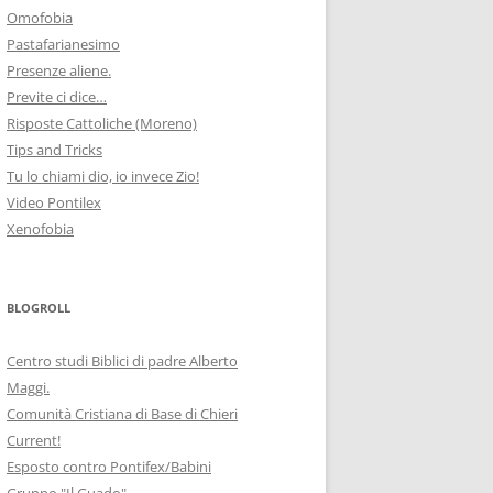
Omofobia
Pastafarianesimo
Presenze aliene.
Previte ci dice…
Risposte Cattoliche (Moreno)
Tips and Tricks
Tu lo chiami dio, io invece Zio!
Video Pontilex
Xenofobia
BLOGROLL
Centro studi Biblici di padre Alberto
Maggi.
Comunità Cristiana di Base di Chieri
Current!
Esposto contro Pontifex/Babini
Gruppo "Il Guado"