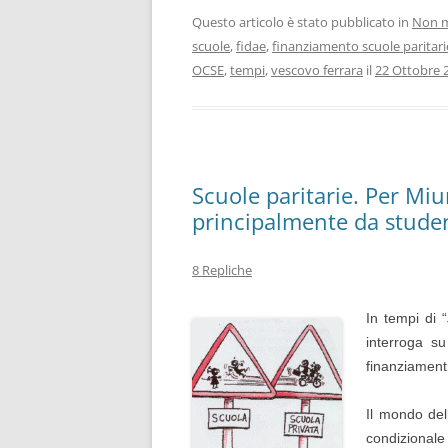
Questo articolo è stato pubblicato in
Non m
scuole
,
fidae
,
finanziamento scuole paritari
OCSE
,
tempi
,
vescovo ferrara
il
22 Ottobre 
Scuole paritarie. Per Mi
principalmente da studenti
8 Repliche
In tempi di “
interroga su
finanziamenti
Il mondo del
condizionale