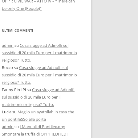
OPPT: CIVIL WAR – ATTO IV – “There can
be only One (People)”
ULTIMI COMMENTI
admin
su
Cosa sfugge ad Adinolfi sul
sussidio di 20 mila Euro per il matrimonio
religioso? Tutto.
Rocco
su
Cosa sfugge ad Adinolfi sul
sussidio di 20 mila Euro per il matrimonio
religioso? Tutto.
Fanny Pirri Pi
su
Cosa sfugge ad Adinolfi
sul sussidio di 20 mila Euro per il
matrimonio religioso? Tutto.
Lucia
su
Meglio un ayatollah in casa che
un pontifeSSo alla porta
admin
su
I Manuali di Pontilex.org:
Smontare la truffa di OPPT [EDITED]