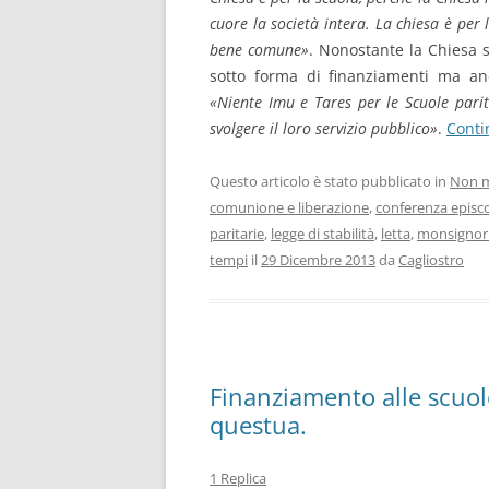
cuore la società intera. La chiesa è per 
bene comune»
. Nonostante la Chiesa si
sotto forma di finanziamenti ma an
«Niente Imu e Tares per le Scuole parit
svolgere il loro servizio pubblico»
.
Conti
Questo articolo è stato pubblicato in
Non m
comunione e liberazione
,
conferenza episco
paritarie
,
legge di stabilità
,
letta
,
monsignor 
tempi
il
29 Dicembre 2013
da
Cagliostro
Finanziamento alle scuole
questua.
1 Replica