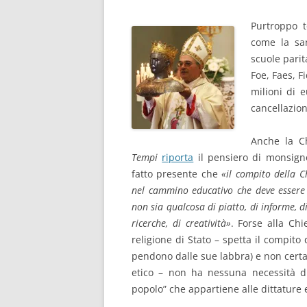
Purtroppo t
come la sa
scuole parit
Foe, Faes, F
milioni di 
cancellazio
Anche la C
Tempi
riporta
il pensiero di monsigno
fatto presente che
«il compito della C
nel cammino educativo che deve essere 
non sia qualcosa di piatto, di informe, di
ricerche, di creatività»
. Forse alla Ch
religione di Stato – spetta il compito
pendono dalle sue labbra) e non certa
etico – non ha nessuna necessità di
popolo” che appartiene alle dittature