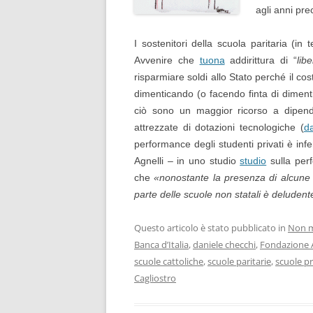
agli anni pre
I sostenitori della scuola paritaria (in
Avvenire che
tuona
addirittura di “
lib
risparmiare soldi allo Stato perché il cos
dimenticando (o facendo finta di dimen
ciò sono un maggior ricorso a dipend
attrezzate di dotazioni tecnologiche (
da
performance degli studenti privati è inf
Agnelli – in uno studio
studio
sulla perf
che
«nonostante la presenza di alcune 
parte delle scuole non statali è deludente
Questo articolo è stato pubblicato in
Non m
Banca d’Italia
,
daniele checchi
,
Fondazione A
scuole cattoliche
,
scuole paritarie
,
scuole pr
Cagliostro