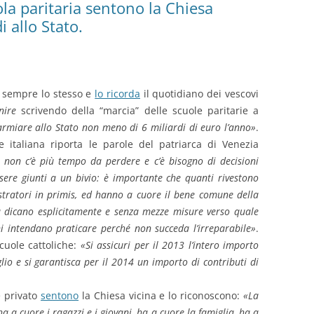
ola paritaria sentono la Chiesa
 allo Stato.
 sempre lo stesso e
lo ricorda
il quotidiano dei vescovi
nire
scrivendo della “marcia” delle scuole paritarie a
armiare allo Stato non meno di 6 miliardi di euro l’anno»
.
 italiana riporta le parole del patriarca di Venezia
 non c’è più tempo da perdere e c’è bisogno di decisioni
ssere giunti a un bivio: è importante che quanti rivestono
stratori in primis, ed hanno a cuore il bene comune della
ca dicano esplicitamente e senza mezze misure verso quale
i intendano praticare perché non succeda l’irreparabile»
.
scuole cattoliche:
«Si assicuri per il 2013 l’intero importo
glio e si garantisca per il 2014 un importo di contributi di
e privato
sentono
la Chiesa vicina e lo riconoscono:
«La
a a cuore i ragazzi e i giovani, ha a cuore la famiglia, ha a