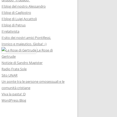
Il blog del nostro Alessandro
Il blog di Cagliostro
Il blog di Luigi Accattoli
Il blog di Petrus
Il relativista
Il sito dei nostri amici Pontifessi.
Ironico e maieutico. Gioba! :-)
Le Rose di
Gertrude
Notizie di Sandro Magister
Radio Frate Sole
Sito UNAR
Un ponte tra le persone omosessuali e le
comunità cristiane
Viva la pasta! :D
WordPress Blog