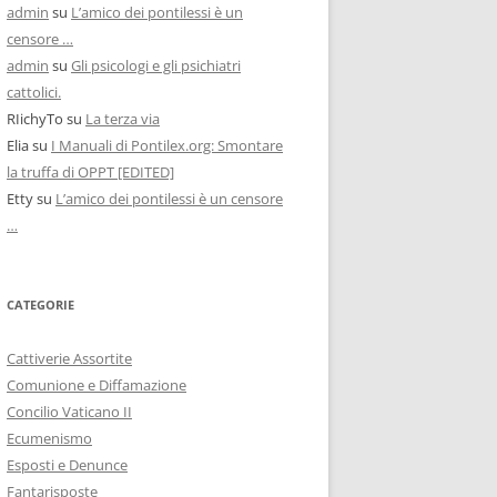
admin
su
L’amico dei pontilessi è un
censore …
admin
su
Gli psicologi e gli psichiatri
cattolici.
RIichyTo
su
La terza via
Elia
su
I Manuali di Pontilex.org: Smontare
la truffa di OPPT [EDITED]
Etty
su
L’amico dei pontilessi è un censore
…
CATEGORIE
Cattiverie Assortite
Comunione e Diffamazione
Concilio Vaticano II
Ecumenismo
Esposti e Denunce
Fantarisposte