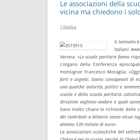
Le associazioni della scu
vicina ma chiedono i soldi
1 Replica
Il
leitmotiv
è
italiani
Avve
Verona:
«Le scuole paritarie fanno risp
L’organo della Conferenza episcopale
monsignor Francesco Moraglia:
«Oggi
forti e urgenti. Siamo consapevoli di e
una qualche autorità, politici e ammini
scuola e della scuola paritaria cattoli
direzione vogliono andare e quali azion
Sono molto chiare le richieste delle 
dei contributi a bilancio senza alcun ta
almeno 530 milioni di euro»
.
Le associazioni scolastiche del settor
Chiesa è per la scuola, perché la Chiesa h