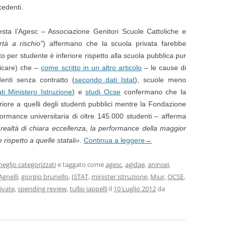
cedenti.
 testa l’Agesc – Associazione Genitori Scuole Cattoliche e
ertà a rischio”
) affermano che la scuola privata farebbe
to per studente è inferiore rispetto alla scuola pubblica pur
ticare) che –
come scritto in un altro articolo
– le cause di
enti senza contratto (
secondo dati Istat
), scuole meno
ti Ministero Istruzione
) e
studi Ocse
confermano che la
eriore a quelli degli studenti pubblici mentre la Fondazione
ormance universitaria di oltre 145.000 studenti – afferma
realtà di chiara eccellenza, la performance della maggior
 rispetto a quelle statali»
.
Continua a leggere
→
eglio categorizzati
e taggato come
agesc
,
agidae
,
aninsei
,
gnelli
,
giorgio brunello
,
ISTAT
,
minister istruzione
,
Miur
,
OCSE
,
ivate
,
spending review
,
tullio jappelli
il
10 Luglio 2012
da