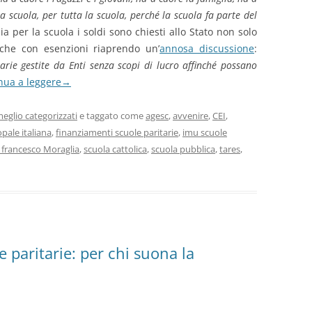
la scuola, per tutta la scuola, perché la scuola fa parte del
a per la scuola i soldi sono chiesti allo Stato non solo
che con esenzioni riaprendo un’
annosa discussione
:
arie gestite da Enti senza scopi di lucro affinché possano
nua a leggere
→
eglio categorizzati
e taggato come
agesc
,
avvenire
,
CEI
,
pale italiana
,
finanziamenti scuole paritarie
,
imu scuole
francesco Moraglia
,
scuola cattolica
,
scuola pubblica
,
tares
,
 paritarie: per chi suona la