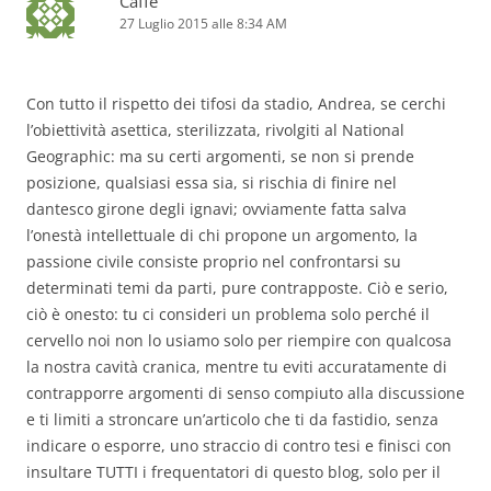
Caffe
27 Luglio 2015 alle 8:34 AM
Con tutto il rispetto dei tifosi da stadio, Andrea, se cerchi
l’obiettività asettica, sterilizzata, rivolgiti al National
Geographic: ma su certi argomenti, se non si prende
posizione, qualsiasi essa sia, si rischia di finire nel
dantesco girone degli ignavi; ovviamente fatta salva
l’onestà intellettuale di chi propone un argomento, la
passione civile consiste proprio nel confrontarsi su
determinati temi da parti, pure contrapposte. Ciò e serio,
ciò è onesto: tu ci consideri un problema solo perché il
cervello noi non lo usiamo solo per riempire con qualcosa
la nostra cavità cranica, mentre tu eviti accuratamente di
contrapporre argomenti di senso compiuto alla discussione
e ti limiti a stroncare un’articolo che ti da fastidio, senza
indicare o esporre, uno straccio di contro tesi e finisci con
insultare TUTTI i frequentatori di questo blog, solo per il