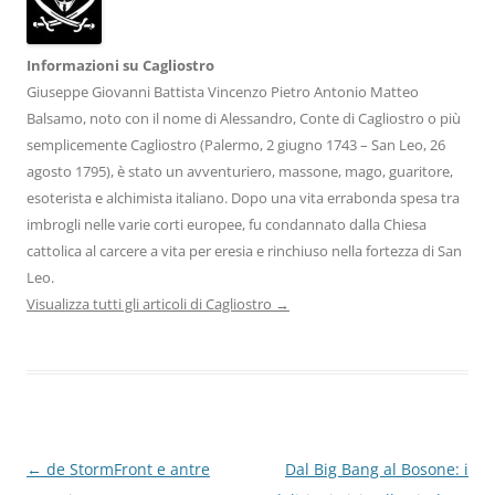
Informazioni su Cagliostro
Giuseppe Giovanni Battista Vincenzo Pietro Antonio Matteo
Balsamo, noto con il nome di Alessandro, Conte di Cagliostro o più
semplicemente Cagliostro (Palermo, 2 giugno 1743 – San Leo, 26
agosto 1795), è stato un avventuriero, massone, mago, guaritore,
esoterista e alchimista italiano. Dopo una vita errabonda spesa tra
imbrogli nelle varie corti europee, fu condannato dalla Chiesa
cattolica al carcere a vita per eresia e rinchiuso nella fortezza di San
Leo.
Visualizza tutti gli articoli di Cagliostro
→
Navigazione
←
de StormFront e antre
Dal Big Bang al Bosone: i