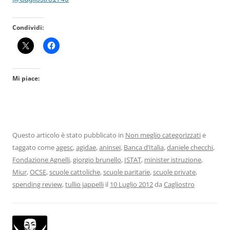
Condividi:
Mi piace:
Questo articolo è stato pubblicato in
Non meglio categorizzati
e
taggato come
agesc
,
agidae
,
aninsei
,
Banca d’Italia
,
daniele checchi
,
Fondazione Agnelli
,
giorgio brunello
,
ISTAT
,
minister istruzione
,
Miur
,
OCSE
,
scuole cattoliche
,
scuole paritarie
,
scuole private
,
spending review
,
tullio jappelli
il
10 Luglio 2012
da
Cagliostro