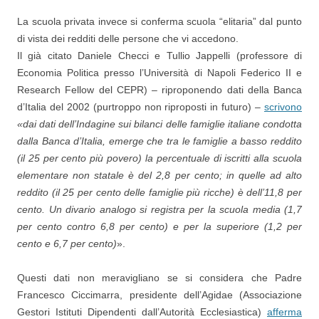
La scuola privata invece si conferma scuola “elitaria” dal punto
di vista dei redditi delle persone che vi accedono.
Il già citato Daniele Checci e Tullio Jappelli (professore di
Economia Politica presso l’Università di Napoli Federico II e
Research Fellow del CEPR) – riproponendo dati della Banca
d’Italia del 2002 (purtroppo non riproposti in futuro) –
scrivono
«dai dati dell’Indagine sui bilanci delle famiglie italiane condotta
dalla Banca d’Italia, emerge che tra le famiglie a basso reddito
(il 25 per cento più povero) la percentuale di iscritti alla scuola
elementare non statale è del 2,8 per cento; in quelle ad alto
reddito (il 25 per cento delle famiglie più ricche) è dell’11,8 per
cento. Un divario analogo si registra per la scuola media (1,7
per cento contro 6,8 per cento) e per la superiore (1,2 per
cento e 6,7 per cento)
».
Questi dati non meravigliano se si considera che Padre
Francesco Ciccimarra, presidente dell’Agidae (Associazione
Gestori Istituti Dipendenti dall’Autorità Ecclesiastica)
afferma