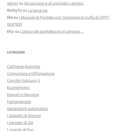
admin
su
Gli psicologi e gli psichiatri cattolici.
RIichyTo
su
La terza via
Elia
su
I Manuali di Pontilex.org: Smontare la truffa di OPPT
[EDITED]
Etty
su
L’amico dei pontilessi è un censore …
CATEGORIE
Cattiverie Assortite
Comunione e Diffamazione
Concilio Vaticano II
Ecumenismo
Esposti e Denunce
Fantarisposte
Generatore automatico
I dialoghi di Simone
I pensieri di GG
L'angolo di Pao