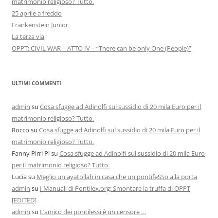
matrimonio religioso? Tutto.
25 aprile a freddo
Frankenstein Junior
La terza via
OPPT: CIVIL WAR – ATTO IV – “There can be only One (People)”
ULTIMI COMMENTI
admin
su
Cosa sfugge ad Adinolfi sul sussidio di 20 mila Euro per il
matrimonio religioso? Tutto.
Rocco
su
Cosa sfugge ad Adinolfi sul sussidio di 20 mila Euro per il
matrimonio religioso? Tutto.
Fanny Pirri Pi
su
Cosa sfugge ad Adinolfi sul sussidio di 20 mila Euro
per il matrimonio religioso? Tutto.
Lucia
su
Meglio un ayatollah in casa che un pontifeSSo alla porta
admin
su
I Manuali di Pontilex.org: Smontare la truffa di OPPT
[EDITED]
admin
su
L’amico dei pontilessi è un censore …