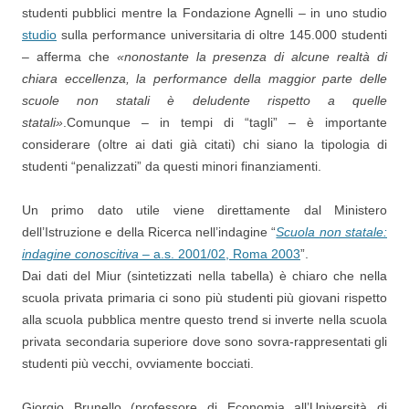
studenti pubblici mentre la Fondazione Agnelli – in uno studio
studio
sulla performance universitaria di oltre 145.000 studenti
– afferma che
«nonostante la presenza di alcune realtà di
chiara eccellenza, la performance della maggior parte delle
scuole non statali è deludente rispetto a quelle
statali»
.
Comunque – in tempi di “tagli” – è importante
considerare (oltre ai dati già citati) chi siano la tipologia di
studenti “penalizzati” da questi minori finanziamenti.
Un primo dato utile viene direttamente dal Ministero
dell’Istruzione e della Ricerca nell’indagine “
Scuola non statale:
indagine conoscitiva
– a.s. 2001/02, Roma 2003
”.
Dai dati del Miur (sintetizzati nella tabella) è chiaro che nella
scuola privata primaria ci sono più studenti più giovani rispetto
alla scuola pubblica mentre questo trend si inverte nella scuola
privata secondaria superiore dove sono sovra-rappresentati gli
studenti più vecchi, ovviamente bocciati.
Giorgio Brunello (professore di Economia all’Università di