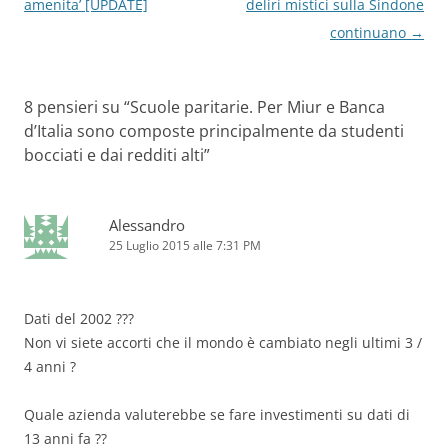
articolo
amenita’ [UPDATE]
deliri mistici sulla Sindone
continuano
→
8 pensieri su “
Scuole paritarie. Per Miur e Banca
d’Italia sono composte principalmente da studenti
bocciati e dai redditi alti
”
Alessandro
25 Luglio 2015 alle 7:31 PM
Dati del 2002 ???
Non vi siete accorti che il mondo è cambiato negli ultimi 3 /
4 anni ?
Quale azienda valuterebbe se fare investimenti su dati di
13 anni fa ??