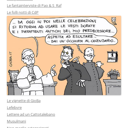
Le fantainterviste di Pao & S_Raf
Le folli notti di CdP
Le vignette di GioBa
Lefebvre
Lettere ad un Cattotalebano
Musulmani
Non meglio categorizzati