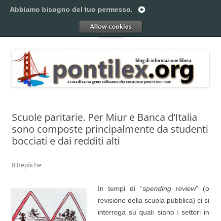
Vai
al
Abbiamo bisogno del tuo permesso.
Pontilex
contenuto
Creiamo ponti. Legalmente.
Allow
Menu
Scuole paritarie. Per Miur e Banca d’Italia
sono composte principalmente da studenti
bocciati e dai redditi alti
8 Repliche
In tempi di “
spending review
” (o
revisione della scuola pubblica) ci si
interroga su quali siano i settori in