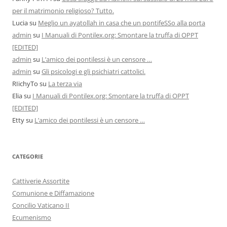
per il matrimonio religioso? Tutto.
Lucia
su
Meglio un ayatollah in casa che un pontifeSSo alla porta
admin
su
I Manuali di Pontilex.org: Smontare la truffa di OPPT
[EDITED]
admin
su
L’amico dei pontilessi è un censore …
admin
su
Gli psicologi e gli psichiatri cattolici.
RIichyTo
su
La terza via
Elia
su
I Manuali di Pontilex.org: Smontare la truffa di OPPT
[EDITED]
Etty
su
L’amico dei pontilessi è un censore …
CATEGORIE
Cattiverie Assortite
Comunione e Diffamazione
Concilio Vaticano II
Ecumenismo