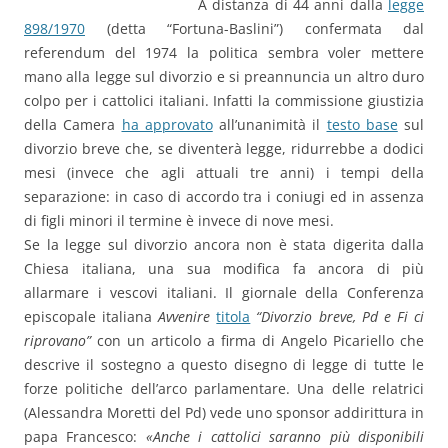
A distanza di 44 anni dalla
legge
898/1970
(detta “Fortuna-Baslini”) confermata dal
referendum del 1974 la politica sembra voler mettere
mano alla legge sul divorzio e si preannuncia un altro duro
colpo per i cattolici italiani. Infatti la commissione giustizia
della Camera
ha approvato
all’unanimità il
testo base
sul
divorzio breve che, se diventerà legge, ridurrebbe a dodici
mesi (invece che agli attuali tre anni) i tempi della
separazione: in caso di accordo tra i coniugi ed in assenza
di figli minori il termine è invece di nove mesi.
Se la legge sul divorzio ancora non è stata digerita dalla
Chiesa italiana, una sua modifica fa ancora di più
allarmare i vescovi italiani. Il giornale della Conferenza
episcopale italiana
Avvenire
titola
“Divorzio breve, Pd e Fi ci
riprovano”
con un articolo a firma di Angelo Picariello che
descrive il sostegno a questo disegno di legge di tutte le
forze politiche dell’arco parlamentare. Una delle relatrici
(Alessandra Moretti del Pd) vede uno sponsor addirittura in
papa Francesco:
«Anche i cattolici saranno più disponibili