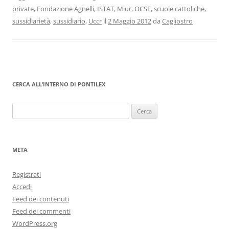
private
,
Fondazione Agnelli
,
ISTAT
,
Miur
,
OCSE
,
scuole cattoliche
,
sussidiarietà
,
sussidiario
,
Uccr
il
2 Maggio 2012
da
Cagliostro
CERCA ALL’INTERNO DI PONTILEX
Ricerca
per:
META
Registrati
Accedi
Feed dei contenuti
Feed dei commenti
WordPress.org