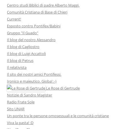
Centro studi Biblici di padre Alberto Maggi.
Comunità Cristiana di Base di Chieri
Current!
Esposto contro Pontifex/Babini
Gruppo "Il Guado"
Il blog del nostro Alessandro
Il blog di Cagliostro
Il blog di Luigi Accattoli
Il blog di Petrus
Il relativista
Il sito dei nostri amici Pontifessi.
Ironico e maieutico. Gioba! :-)
Le Rose di Gertrude
Notizie di Sandro Magister
Radio Frate Sole
Sito UNAR
Un ponte tra le persone omosessuali e le comunità cristiane
Viva la pasta! :D