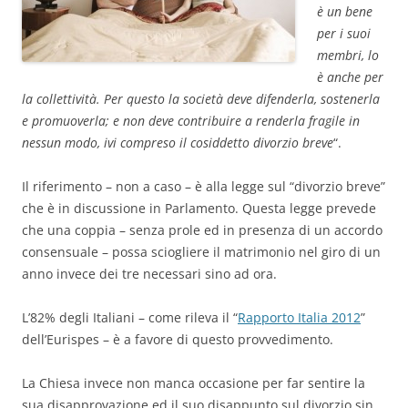
è un bene
per i suoi
membri, lo
è anche per
la collettività. Per questo la società deve dife
nderla, sostenerla
e promuoverla; e non deve contribuire a renderla fragile in
nessun modo, ivi compreso il cosiddetto divorzio breve
“.
Il riferimento – non a caso – è alla legge sul “divorzio breve”
che è in discussione in Parlamento. Questa legge prevede
che una coppia – senza prole ed in presenza di un accordo
consensuale – possa sciogliere il matrimonio nel giro di un
anno invece dei tre necessari sino ad ora.
L’82% degli Italiani – come rileva il “
Rapporto Italia 2012
”
dell’Eurispes – è a favore di questo provvedimento.
La Chiesa invece non manca occasione per far sentire la
sua disapprovazione ed il suo disappunto sul divorzio sin