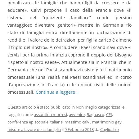
penalizzare, le famiglie che hanno figli da crescere e da
educare». Calvi propone il caso della Francia dove «il
sistema del “quoziente familiare” rende persino
vantaggioso diventare genitori» mentre in Germania «lo
stato di famiglia entra direttamente in dichiarazione di
redditi e il valore delle detrazioni per figli a carico è almeno
il triplo del nostro». A concludere i Paesi scandinavi dove «i
servizi per la prima infanzia coprono il doppio del bisogno
rispetto al nostro Paese». Attualmente sia in Francia, che in
Germania che nei Paesi scandinavi esiste già il matrimonio
omosessuale (una realtà nei Paesi scandinavi ed in corso
d’approvazione in Francia) o le unioni civili delle unioni
omosessuali.
Continua a leggere
→
Questo articolo è stato pubblicato in
Non meglio categorizzati
e
taggato come
assuntina morresi
,
avvenire
,
Bagnasco
,
CEI
,
conferenza episcopale italiana
,
massimo calvi
,
matrimonio gay
,
misure a favore della famiglia
il
9 Febbraio 2013
da
Cagliostro