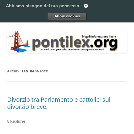
Vai
al
Abbiamo bisogno del tuo permesso.
Pontilex
contenuto
Creiamo ponti. Legalmente.
Allow
Menu
ARCHIVI TAG:
BAGNASCO
Divorzio tra Parlamento e cattolici sul
divorzio breve.
8 Repliche