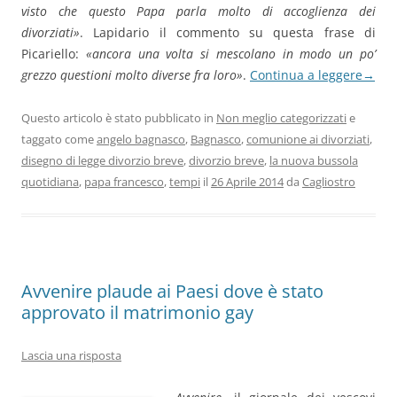
visto che questo Papa parla molto di accoglienza dei
divorziati»
. Lapidario il commento su questa frase di
Picariello:
«ancora una volta si mescolano in modo un po’
grezzo questioni molto diverse fra loro»
.
Continua a leggere
→
Questo articolo è stato pubblicato in
Non meglio categorizzati
e
taggato come
angelo bagnasco
,
Bagnasco
,
comunione ai divorziati
,
disegno di legge divorzio breve
,
divorzio breve
,
la nuova bussola
quotidiana
,
papa francesco
,
tempi
il
26 Aprile 2014
da
Cagliostro
Avvenire plaude ai Paesi dove è stato
approvato il matrimonio gay
Lascia una risposta