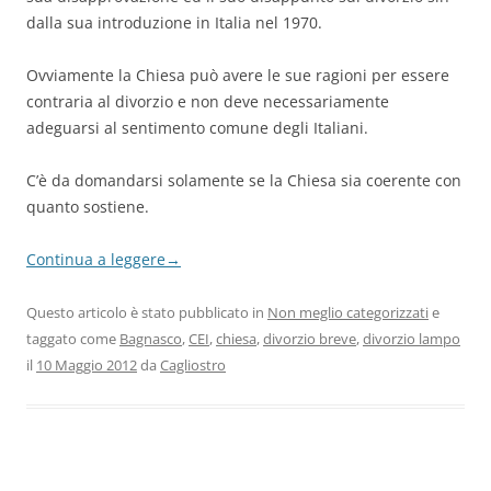
dalla sua introduzione in Italia nel 1970.
Ovviamente la Chiesa può avere le sue ragioni per essere
contraria al divorzio e non deve necessariamente
adeguarsi al sentimento comune degli Italiani.
C’è da domandarsi solamente se la Chiesa sia coerente con
quanto sostiene.
Continua a leggere
→
Questo articolo è stato pubblicato in
Non meglio categorizzati
e
taggato come
Bagnasco
,
CEI
,
chiesa
,
divorzio breve
,
divorzio lampo
il
10 Maggio 2012
da
Cagliostro