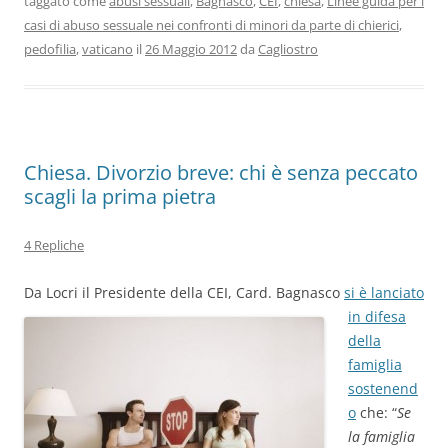
taggato come
abusi sessuali
,
Bagnasco
,
CEI
,
chiesa
,
Linee guida per i
casi di abuso sessuale nei confronti di minori da parte di chierici
,
pedofilia
,
vaticano
il
26 Maggio 2012
da
Cagliostro
Chiesa. Divorzio breve: chi è senza peccato
scagli la prima pietra
4 Repliche
Da Locri il Presidente della C
EI, Card. Bagnasco
si è lanciato
in difesa
della
famiglia
sostenend
o
che: “
Se
la fami
glia