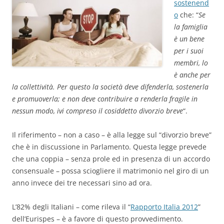
sostenend
o
che: “
Se
la fami
glia
è un bene
per i suoi
membri, lo
è anche per
la collettività. Per questo la società deve dife
nderla, sostenerla
e promuoverla; e non deve contribuire a renderla fragile in
nessun modo, ivi compreso il cosiddetto divorzio breve
“.
Il riferimento – non a caso – è alla legge sul “divorzio breve”
che è in discussione in Parlamento. Questa legge prevede
che una coppia – senza prole ed in presenza di un accordo
consensuale – possa sciogliere il matrimonio nel giro di un
anno invece dei tre necessari sino ad ora.
L’82% degli Italiani – come rileva il “
Rapporto Italia 2012
”
dell’Eurispes – è a favore di questo provvedimento.