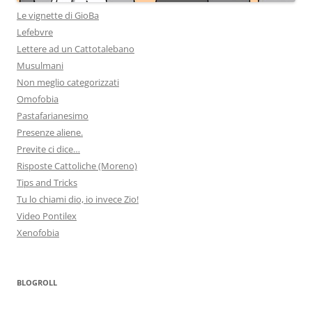
Le vignette di GioBa
Lefebvre
Lettere ad un Cattotalebano
Musulmani
Non meglio categorizzati
Omofobia
Pastafarianesimo
Presenze aliene.
Previte ci dice…
Risposte Cattoliche (Moreno)
Tips and Tricks
Tu lo chiami dio, io invece Zio!
Video Pontilex
Xenofobia
BLOGROLL