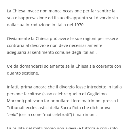
La Chiesa invece non manca occasione per far sentire la
sua disapprovazione ed il suo disappunto sul divorzio sin
dalla sua introduzione in Italia nel 1970.
Ovviamente la Chiesa può avere le sue ragioni per essere
contraria al divorzio e non deve necessariamente
adeguarsi al sentimento comune degli Italiani.
C’è da domandarsi solamente se la Chiesa sia coerente con
quanto sostiene.
Infatti, prima ancora che il divorzio fosse introdotto in Italia
persone facoltose (caso celebre quello di Guglielmo
Marconi) potevano far annullare i loro matrimoni presso i
Tribunali ecclesiastici della Sacra Rota che dichiarava
“
nulli
” (ossia come “mai celebrati”) i matrimoni.
La nullità del matrimonio non aveva (e tuttora è così) solo