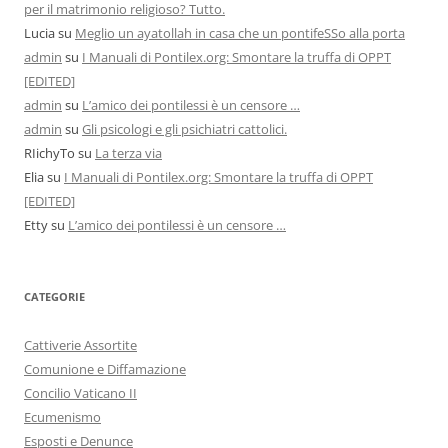
per il matrimonio religioso? Tutto.
Lucia
su
Meglio un ayatollah in casa che un pontifeSSo alla porta
admin
su
I Manuali di Pontilex.org: Smontare la truffa di OPPT
[EDITED]
admin
su
L’amico dei pontilessi è un censore …
admin
su
Gli psicologi e gli psichiatri cattolici.
RIichyTo
su
La terza via
Elia
su
I Manuali di Pontilex.org: Smontare la truffa di OPPT
[EDITED]
Etty
su
L’amico dei pontilessi è un censore …
CATEGORIE
Cattiverie Assortite
Comunione e Diffamazione
Concilio Vaticano II
Ecumenismo
Esposti e Denunce