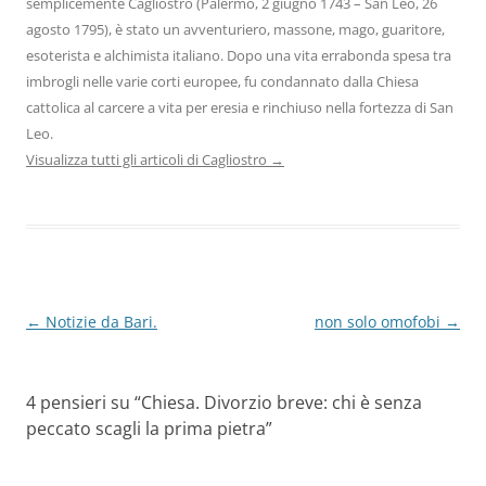
semplicemente Cagliostro (Palermo, 2 giugno 1743 – San Leo, 26
agosto 1795), è stato un avventuriero, massone, mago, guaritore,
esoterista e alchimista italiano. Dopo una vita errabonda spesa tra
imbrogli nelle varie corti europee, fu condannato dalla Chiesa
cattolica al carcere a vita per eresia e rinchiuso nella fortezza di San
Leo.
Visualizza tutti gli articoli di Cagliostro
→
Navigazione
←
Notizie da Bari.
non solo omofobi
→
articolo
4 pensieri su “
Chiesa. Divorzio breve: chi è senza
peccato scagli la prima pietra
”