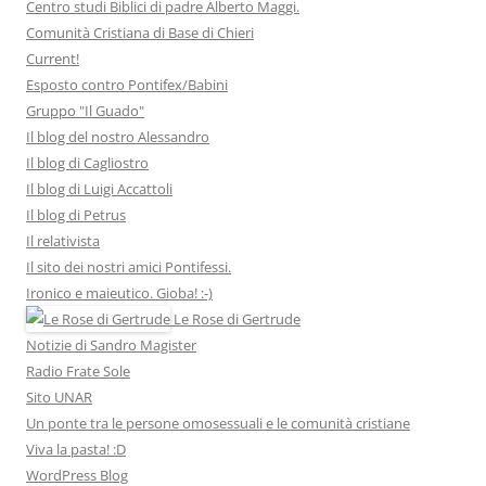
Centro studi Biblici di padre Alberto Maggi.
Comunità Cristiana di Base di Chieri
Current!
Esposto contro Pontifex/Babini
Gruppo "Il Guado"
Il blog del nostro Alessandro
Il blog di Cagliostro
Il blog di Luigi Accattoli
Il blog di Petrus
Il relativista
Il sito dei nostri amici Pontifessi.
Ironico e maieutico. Gioba! :-)
Le Rose di Gertrude
Notizie di Sandro Magister
Radio Frate Sole
Sito UNAR
Un ponte tra le persone omosessuali e le comunità cristiane
Viva la pasta! :D
WordPress Blog