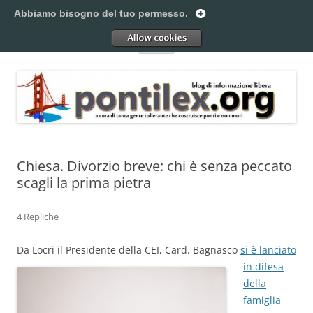
Vai
al
Abbiamo bisogno del tuo permesso.
Pontilex
contenuto
Creiamo ponti. Legalmente.
Allow
Menu
Chiesa. Divorzio breve: chi è senza peccato
scagli la prima pietra
4 Repliche
Da Locri il Presidente della C
EI, Card. Bagnasco
si è lanciato
in difesa
della
famiglia