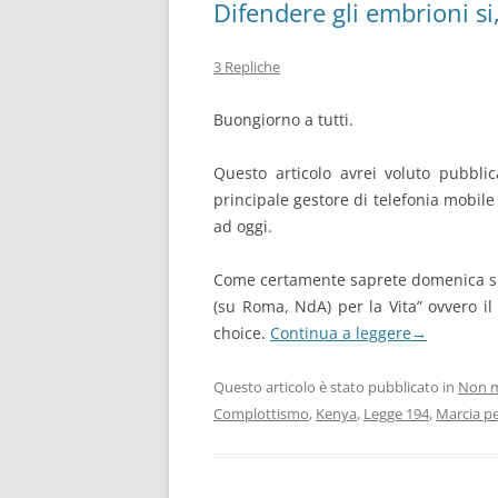
Difendere gli embrioni si
3 Repliche
Buongiorno a tutti.
Questo articolo avrei voluto pubblic
principale gestore di telefonia mobile
ad oggi.
Come certamente saprete domenica si è
(su Roma, NdA) per la Vita” ovvero i
choice.
Continua a leggere
→
Questo articolo è stato pubblicato in
Non m
Complottismo
,
Kenya
,
Legge 194
,
Marcia pe