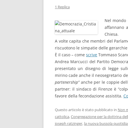
1 Replica
Nel mondo d
affannano a 
Chiesa.
A volte capita che membri del Parlame
riscuotono le simpatie delle gerarchie
È il caso – come
scrive
Tommaso Scandr
Andrea Marcucci del Partito Democratic
presentato un disegno di legge sull
mirino cade anche il neosegretario de
partenership”
anche per le coppie dello 
partner: il sindaco di Firenze è “col
favore della fecondazione assistita.
Co
Questo articolo è stato pubblicato in
Non m
cattolica
,
Congregazione per la dottrina del
joseph ratzinger
,
la nuova bussola quotidi