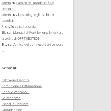
admin
su
L’amico dei pontilessi è un
censore …
admin
su
Gli psicologi e gli psichiatri
cattolici.
RIichyTo
su
La terza via
Elia
su
I Manuali di Pontilex.org: Smontare
la truffa di OPPT [EDITED]
Etty
su
L’amico dei pontilessi è un censore
…
CATEGORIE
Cattiverie Assortite
Comunione e Diffamazione
Concilio Vaticano II
Ecumenismo
Esposti e Denunce
Fantarisposte