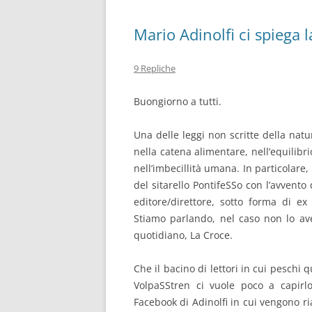
Mario Adinolfi ci spiega
9 Repliche
Buongiorno a tutti.
Una delle leggi non scritte della nat
nella catena alimentare, nell’equilib
nell’imbecillità umana. In particolar
del sitarello PontifeSSo con l’avvent
editore/direttore, sotto forma di e
Stiamo parlando, nel caso non lo ave
quotidiano, La Croce.
Che il bacino di lettori in cui peschi q
VolpaSStren ci vuole poco a capirl
Facebook di Adinolfi in cui vengono ria