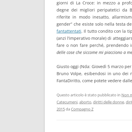
giorni di La Croce: in mezzo a profond
degne dei migliori peripatetici da 
riferite in modo inesatto, allarmis
gender” che esiste solo nella testa dell
fantattentati
. Il tutto condito con la t
(anzi l’imperativo morale) di atteggiar
fare o non fare perché, prendendo in
delle cose che siccome mi piacciono a me 
Giusto oggi (Nda: Giovedì 5 marzo per 
Bruno Volpe, esibendosi in uno dei n
FantaDiritto, come potete vedere dall
Questo articolo è stato pubblicato in
Non m
Catecumeni
,
aborto
,
diritti delle donne
,
dir
2015
da
Compagno Z