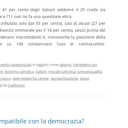
 41 per cento degli italiani sebbene il 25 creda sia
e e l’11 non ne fa una questione etica.
(rifiutato solo dal 33 per cento), uso di alcool (27 per
divorzio (immorale per il 18 per cento), sesso prima del
derano inaccettabile) e, nonostante la posizione della
iani su 100 condannano l’uso di contraccettivi.
eglio categorizzati
e taggato come
aborto
,
benedetto xvi
,
ve
,
dottrina cattolica
,
italiani
,
morale cattolica
,
omosessualità
,
ncesco
,
pew researche center
,
secolarizzazione
,
sesso
14
da
Cagliostro
ompatibile con la democrazia?