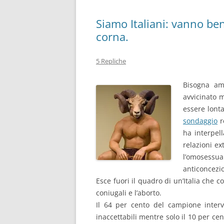
Siamo Italiani: vanno ben
corna.
5 Repliche
Bisogna am
avvicinato m
essere lont
sondaggio
re
ha interpell
relazioni ext
l’omosessual
anticoncezio
Esce fuori il quadro di un’Italia che 
coniugali e l’aborto.
Il 64 per cento del campione interv
inaccettabili mentre solo il 10 per 