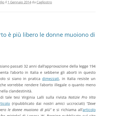
lio
il
1 Gennaio 2014
da
Cagliostro
borto è più libero le donne muoiono di
iano passati 32 anni dall’approvazione della legge 194
enta l’aborto in Italia e sebbene gli aborti in questo
colo si siano in pratica
dimezzati
, in Italia resiste un
he vorrebbe rendere l’aborto illegale o quanto meno
ella clandestinità.
i tale tesi Virginia Lalli sulla rivista
Notizie Pro Vita
rticolo
(ripubblicato dai nostri amici uccrociati)
“Dove
ibero le donne muoiono di più”
e si richiama all’
articolo
 for mistake”
di Lenora W. Berning pubblicato sul sito