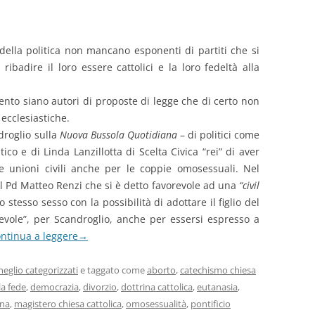
ella politica non mancano esponenti di partiti che si
ribadire il loro essere cattolici e la loro fedeltà alla
nto siano autori di proposte di legge che di certo non
 ecclesiastiche.
oglio sulla
Nuova Bussola Quotidiana
– di politici come
o e di Linda Lanzillotta di Scelta Civica “rei” di aver
e unioni civili anche per le coppie omosessuali. Nel
l Pd Matteo Renzi che si è detto favorevole ad una
“civil
stesso sesso con la possibilità di adottare il figlio del
pevole”, per Scandroglio, anche per essersi espresso a
ntinua a leggere
→
eglio categorizzati
e taggato come
aborto
,
catechismo chiesa
la fede
,
democrazia
,
divorzio
,
dottrina cattolica
,
eutanasia
,
ana
,
magistero chiesa cattolica
,
omosessualità
,
pontificio