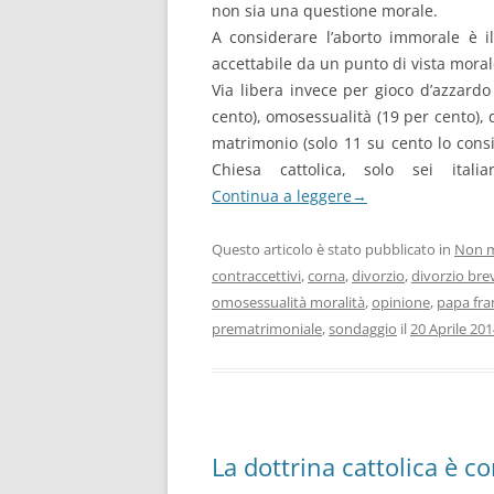
non sia una questione morale.
A considerare l’aborto immorale è il
accettabile da un punto di vista moral
Via libera invece per gioco d’azzardo 
cento), omosessualità (19 per cento), 
matrimonio (solo 11 su cento lo consi
Chiesa cattolica, solo sei ital
Continua a leggere
→
Questo articolo è stato pubblicato in
Non m
contraccettivi
,
corna
,
divorzio
,
divorzio bre
omosessualità moralità
,
opinione
,
papa fra
prematrimoniale
,
sondaggio
il
20 Aprile 20
La dottrina cattolica è c