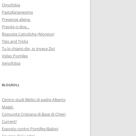
Omofobia
Pastafarianesimo
Presenze aliene.
Previte ci dice…
Risposte Cattoliche (Moreno)
Tips and Tricks
Tu lo chiami dio, io invece Zio!
Video Pontilex
Xenofobia
BLOGROLL
Centro studi Biblici di padre Alberto
Maggi.
Comunità Cristiana di Base di Chieri
Current!
Esposto contro Pontifex/Babini
Gruppo "Il Guado"