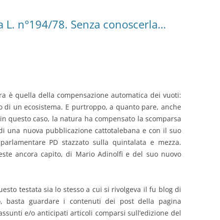
 la L. n°194/78. Senza conoscerla…
ura è quella della compensazione automatica dei vuoti:
rio di un ecosistema. E purtroppo, a quanto pare, anche
e, in questo caso, la natura ha compensato la scomparsa
o di una nuova pubblicazione cattotalebana e con il suo
x parlamentare PD stazzato sulla quintalata e mezza.
ste ancora capito, di Mario Adinolfi e del suo nuovo
uesto testata sia lo stesso a cui si rivolgeva il fu blog di
o, basta guardare i contenuti dei post della pagina
ssunti e/o anticipati articoli comparsi sull’edizione del