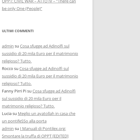
OPPT: CIVIL WAR – ATTO IV – “There can
be only One (People)”
ULTIMI COMMENTI
admin
su
Cosa sfugge ad Adinolfi sul
sussidio di 20 mila Euro per il matrimonio
religioso? Tutto.
Rocco
su
Cosa sfugge ad Adinolfi sul
sussidio di 20 mila Euro per il matrimonio
religioso? Tutto.
Fanny Pirri Pi
su
Cosa sfugge ad Adinolfi
sul sussidio di 20 mila Euro per il
matrimonio religioso? Tutto.
Lucia
su
Meglio un ayatollah in casa che
un pontifeSSo alla porta
admin
su
I Manuali di Pontilex.org:
Smontare la truffa di OPPT [EDITED]