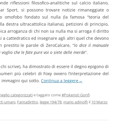
e riflessioni filosofico-analitiche sul calcio italiano,
Bar Sport, si possono trovare notizie rimaneggiate o
mo omofobo fondato sul nulla (la famosa “teoria del
a destra ultracattolica italiana), petizioni di principio,
ipica arroganza di chi non sa nulla ma si arroga il diritto
si a cattedratico ed insegnare agli altri quel che devono
 prestito le parole di ZeroCalcare, “
lo dice il manuale
voglio che le fate pure voi o siete delle merde
“.
chi scrive), ha dimostrato di essere il degno epigono di
umeri più celebri di Foxy ovvero l’interpretazione del
e immagini qui sotto.
Continua a leggere
→
eglio categorizzati
e taggato come
#Pokeristi Gonfi
itti umani
,
Fantadiritto
,
legge 194/78
,
mario adinolfi
il
10 Marzo