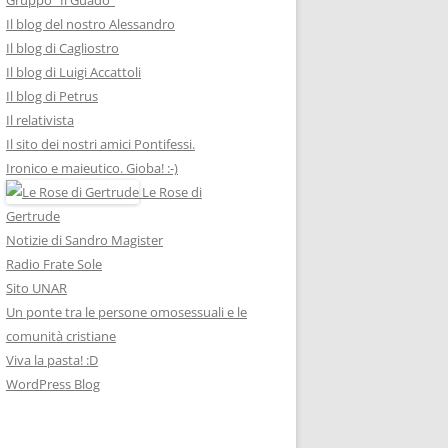
Il blog del nostro Alessandro
Il blog di Cagliostro
Il blog di Luigi Accattoli
Il blog di Petrus
Il relativista
Il sito dei nostri amici Pontifessi.
Ironico e maieutico. Gioba! :-)
Le Rose di
Gertrude
Notizie di Sandro Magister
Radio Frate Sole
Sito UNAR
Un ponte tra le persone omosessuali e le
comunità cristiane
Viva la pasta! :D
WordPress Blog