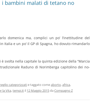
, i bambini malati di tetano no
arlo domenica ma, complici un po’ l’inettitudine del
 in Italia e un po’ il GP di Spagna, ho dovuto rimandarlo
 svolta nella capitale la quinta edizione della “Marcia
l tradizionale Raduno di Norimberga capitolino dei no-
eglio categorizzati
e taggato come
aborto
,
africa
,
r la Vita
,
tempi.it
il
12 Maggio 2015
da
Compagno Z