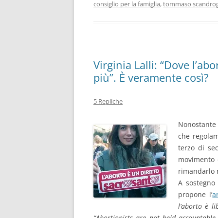
consiglio per la famiglia
,
tommaso scandrog
Virginia Lalli: “Dove l’a
più”. È veramente così?
5 Repliche
Nonostante s
che regolam
terzo di se
movimento c
rimandarlo n
A sostegno d
propone l’
a
l’aborto è l
“Abortionists are not held accountable