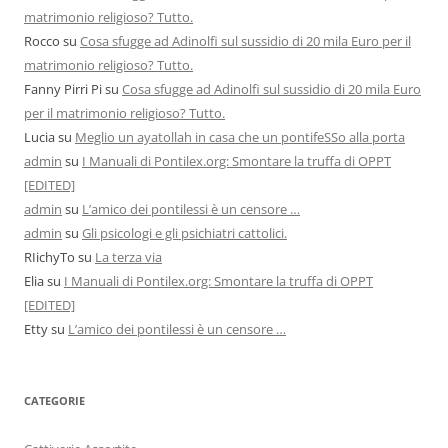
matrimonio religioso? Tutto.
Rocco
su
Cosa sfugge ad Adinolfi sul sussidio di 20 mila Euro per il
matrimonio religioso? Tutto.
Fanny Pirri Pi
su
Cosa sfugge ad Adinolfi sul sussidio di 20 mila Euro
per il matrimonio religioso? Tutto.
Lucia
su
Meglio un ayatollah in casa che un pontifeSSo alla porta
admin
su
I Manuali di Pontilex.org: Smontare la truffa di OPPT
[EDITED]
admin
su
L’amico dei pontilessi è un censore …
admin
su
Gli psicologi e gli psichiatri cattolici.
RIichyTo
su
La terza via
Elia
su
I Manuali di Pontilex.org: Smontare la truffa di OPPT
[EDITED]
Etty
su
L’amico dei pontilessi è un censore …
CATEGORIE