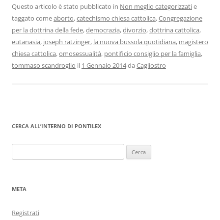
Questo articolo è stato pubblicato in
Non meglio categorizzati
e
taggato come
aborto
,
catechismo chiesa cattolica
,
Congregazione
per la dottrina della fede
,
democrazia
,
divorzio
,
dottrina cattolica
,
eutanasia
,
joseph ratzinger
,
la nuova bussola quotidiana
,
magistero
chiesa cattolica
,
omosessualità
,
pontificio consiglio per la famiglia
,
tommaso scandroglio
il
1 Gennaio 2014
da
Cagliostro
CERCA ALL’INTERNO DI PONTILEX
Ricerca
per:
META
Registrati