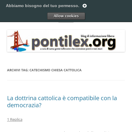
Vai
al
Abbiamo bisogno del tuo permesso.
Pontilex
contenuto
Creiamo ponti. Legalmente.
Allow
Menu
ARCHIVI TAG:
CATECHISMO CHIESA CATTOLICA
La dottrina cattolica è compatibile con la
democrazia?
1 Replica