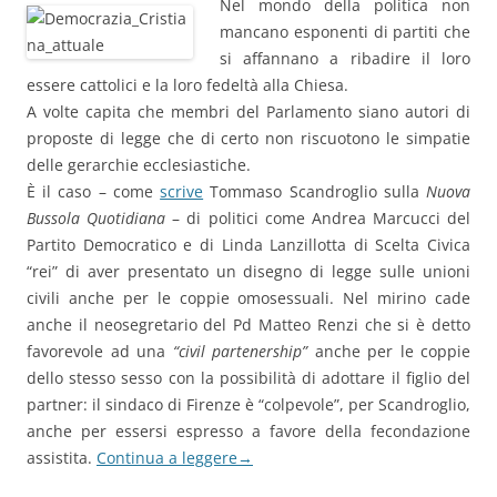
Nel mondo della politica non
mancano esponenti di partiti che
si affannano a ribadire il loro
essere cattolici e la loro fedeltà alla Chiesa.
A volte capita che membri del Parlamento siano autori di
proposte di legge che di certo non riscuotono le simpatie
delle gerarchie ecclesiastiche.
È il caso – come
scrive
Tommaso Scandroglio sulla
Nuova
Bussola Quotidiana
– di politici come Andrea Marcucci del
Partito Democratico e di Linda Lanzillotta di Scelta Civica
“rei” di aver presentato un disegno di legge sulle unioni
civili anche per le coppie omosessuali. Nel mirino cade
anche il neosegretario del Pd Matteo Renzi che si è detto
favorevole ad una
“civil partenership”
anche per le coppie
dello stesso sesso con la possibilità di adottare il figlio del
partner: il sindaco di Firenze è “colpevole”, per Scandroglio,
anche per essersi espresso a favore della fecondazione
assistita.
Continua a leggere
→