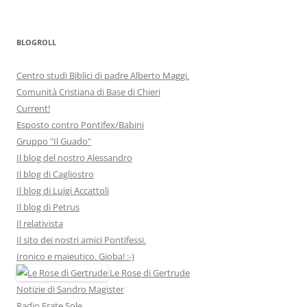
BLOGROLL
Centro studi Biblici di padre Alberto Maggi.
Comunità Cristiana di Base di Chieri
Current!
Esposto contro Pontifex/Babini
Gruppo "Il Guado"
Il blog del nostro Alessandro
Il blog di Cagliostro
Il blog di Luigi Accattoli
Il blog di Petrus
Il relativista
Il sito dei nostri amici Pontifessi.
Ironico e maieutico. Gioba! :-)
Le Rose di Gertrude
Notizie di Sandro Magister
Radio Frate Sole