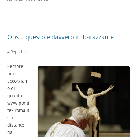
Ops… questo è davvero imbarazzante
4 Repliche
Sempre
più ci
accorgiam
o di
quanto
www.ponti
fex.roma.it
sia
distante
dal