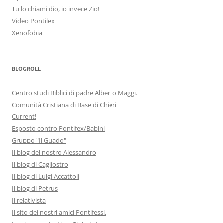
Tu lo chiami dio, io invece Zio!
Video Pontilex
Xenofobia
BLOGROLL
Centro studi Biblici di padre Alberto Maggi.
Comunità Cristiana di Base di Chieri
Current!
Esposto contro Pontifex/Babini
Gruppo "Il Guado"
Il blog del nostro Alessandro
Il blog di Cagliostro
Il blog di Luigi Accattoli
Il blog di Petrus
Il relativista
Il sito dei nostri amici Pontifessi.