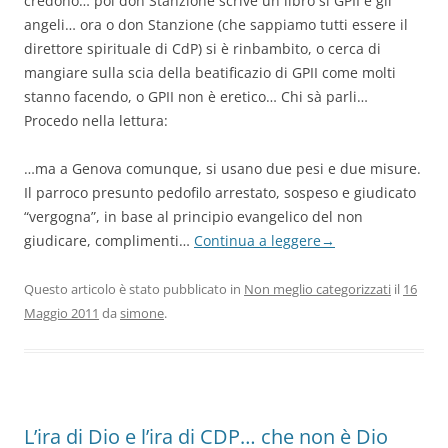
credono… poi don Stanzione scrive un libro si GPII e gli
angeli… ora o don Stanzione (che sappiamo tutti essere il
direttore spirituale di CdP) si è rinbambito, o cerca di
mangiare sulla scia della beatificazio di GPII come molti
stanno facendo, o GPII non è eretico… Chi sà parli…
Procedo nella lettura:
…ma a Genova comunque, si usano due pesi e due misure.
Il parroco presunto pedofilo arrestato, sospeso e giudicato
“vergogna”, in base al principio evangelico del non
giudicare, complimenti…
Continua a leggere
→
Questo articolo è stato pubblicato in
Non meglio categorizzati
il
16
Maggio 2011
da
simone
.
L’ira di Dio e l’ira di CDP… che non è Dio