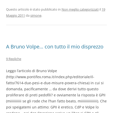
Questo articolo è stato pubblicato in
Non meglio categorizzati
il
19
Maggio 2011
da
simone
.
A Bruno Volpe… con tutto il mio disprezzo
9 Repliche
Leggo l’articolo di Bruno Volpe
(http://www.pontifex.roma.it/index.php/editoriale/il-
fatto/7614-due-pesi-e-due-misure-povera-chiesa) in cui si
domanda, pacificamente … da dove derivi tutto questo
proliferare di preti pedofili? e ovviamente la risposta è GPII
(miiiiiiiiiii se gli rode che l’han fatto beato, miiiiiiiiiiiiiiii). Che
poi speigatemi un attimo: GPII è eretico, CdP e Volpe lo