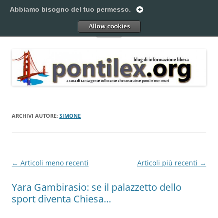
Vai
al
Abbiamo bisogno del tuo permesso.
Pontilex
contenuto
Creiamo ponti. Legalmente.
Allow
Menu
ARCHIVI AUTORE:
SIMONE
Navigazione
←
Articoli meno recenti
Articoli più recenti
→
articolo
Yara Gambirasio: se il palazzetto dello
sport diventa Chiesa…