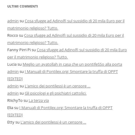
ULTIMI COMMENTI
admin
su
Cosa sfugge ad Adinolfi sul sussidio di 20 mila Euro per il
matrimonio religioso? Tutto.
Rocco
su
Cosa sfugge ad Adinolfi sul sussidio di 20 mila Euro per il
matrimonio religioso? Tutto.
Fanny Pirri Pi
su
Cosa sfugge ad Adinolfi sul sussidio di 20 mila Euro
per il matrimonio religioso? Tutto.
Lucia
su
Meglio un ayatollah in casa che un pontifeSSo alla porta
admin
su
I Manuali di Pontilex.org: Smontare la truffa di OPPT
[EDITED]
admin
su
L’amico dei pontilessi è un censore …
admin
su
Gli psicologi e gli psichiatri cattolici.
RIichyTo
su
La terza via
Elia
su
I Manuali di Pontilex.org: Smontare la truffa di OPPT
[EDITED]
Etty
su
L’amico dei pontilessi è un censore …