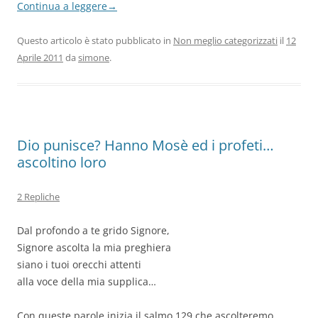
Continua a leggere
→
Questo articolo è stato pubblicato in
Non meglio categorizzati
il
12
Aprile 2011
da
simone
.
Dio punisce? Hanno Mosè ed i profeti…
ascoltino loro
2 Repliche
Dal profondo a te grido Signore,
Signore ascolta la mia preghiera
siano i tuoi orecchi attenti
alla voce della mia supplica…
Con queste parole inizia il salmo 129 che ascolteremo