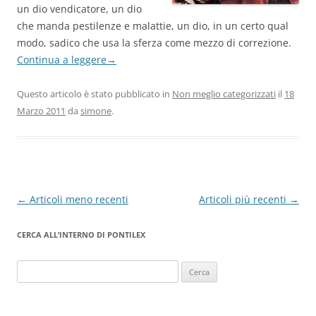
un dio vendicatore, un dio
che manda pestilenze e malattie, un dio, in un certo qual
modo, sadico che usa la sferza come mezzo di correzione.
Continua a leggere
→
Questo articolo è stato pubblicato in
Non meglio categorizzati
il
18
Marzo 2011
da
simone
.
Navigazione
←
Articoli meno recenti
Articoli più recenti
→
articolo
CERCA ALL’INTERNO DI PONTILEX
Ricerca
per: