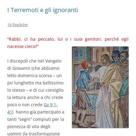
I Terremoti e gli ignoranti
16 Repliche
“Rabbi, ci ha peccato, lui o i suoi genitori, perchè egli
nacesse cieco?”
I discepoli che nel Vangelo
di Giovanni (che abbiamo
letto domenica scorsa – un
po’ lunghetto ma bellissimo
lo stesso – e di cui consiglio
la lettura anche a chi crede
poco o non crede
Gv 9,1-
41
) hanno già partecipato a
tanti “segni” compiuti per la
pienezza di vita degli
uomini (la trasformazione