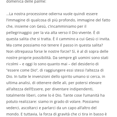
domenica delle palme:
…La nostra processione odierna vuole quindi essere
l’immagine di qualcosa di più profondo, immagine del fatto
che, insieme con Gesù, c’incamminiamo per il
pellegrinaggio: per la via alta verso il Dio vivente. È di
questa salita che si tratta. È il cammino a cui Gesù ci invita.
Ma come possiamo noi tenere il passo in questa salita?
Non oltrepassa forse le nostre forze? Sì, è al di sopra delle
nostre proprie possibilità. Da sempre gli uomini sono stati
ricolmi – e oggi lo sono quanto mai – del desiderio di
“essere come Dio”, di raggiungere essi stessi l’altezza di
Dio. In tutte le invenzioni dello spirito umano si cerca, in
ultima analisi, di ottenere delle ali, per potersi elevare
all’altezza dell’Essere, per diventare indipendenti,
totalmente liberi, come lo è Dio. Tante cose l’umanità ha
potuto realizzare: siamo in grado di volare. Possiamo
vederci, ascoltarci e parlarci da un capo all’altro del
mondo. E tuttavia, la forza di gravità che ci tira in basso è