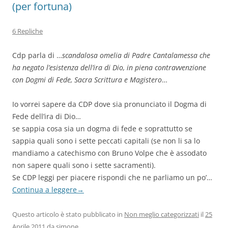
(per fortuna)
6 Repliche
Cdp parla di …
scandalosa omelia di Padre Cantalamessa che
ha negato l’esistenza dell’ira di Dio, in piena contravvenzione
con Dogmi di Fede, Sacra Scrittura e Magistero
…
Io vorrei sapere da CDP dove sia pronunciato il Dogma di
Fede dell’ira di Dio…
se sappia cosa sia un dogma di fede e soprattutto se
sappia quali sono i sette peccati capitali (se non li sa lo
mandiamo a catechismo con Bruno Volpe che è assodato
non sapere quali sono i sette sacramenti).
Se CDP leggi per piacere rispondi che ne parliamo un po’…
Continua a leggere
→
Questo articolo è stato pubblicato in
Non meglio categorizzati
il
25
Aprile 2011
da
simone
.