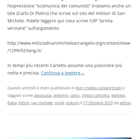
l’espressione “scomunica dei comunisti” troviamo anche un
tale (Carlo Di Pietro) che scrive sul sito del militari di San
Michele. Potete leggere qui cosa scrive CdP “prima
versione” sull’argomento.
http://www.miliziadisanmichelearcangelo.org/content/view
/1299/92/lang,it/
In tempi più recenti Carletto assume una posizione più
netta e precisa.
Continua a leggere
→
Questo articolo è stato pubblicato in
Non meglio categorizzati
e
taggato come
apostasia
,
ateismo
,
catto
,
chiesa cattolica
,
epilogo
,
fiaba
,
fobos
,
san michele
,
simili
,
statuto
il
17 Ottobre 2010
da
admin