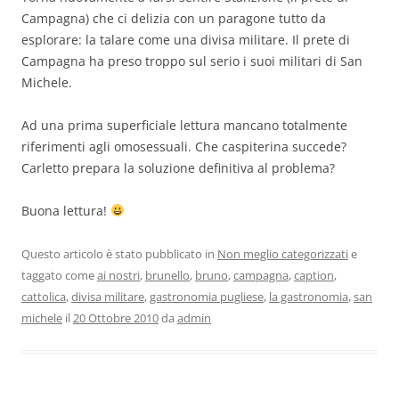
Campagna) che ci delizia con un paragone tutto da
esplorare: la talare come una divisa militare. Il prete di
Campagna ha preso troppo sul serio i suoi militari di San
Michele.
Ad una prima superficiale lettura mancano totalmente
riferimenti agli omosessuali. Che caspiterina succede?
Carletto prepara la soluzione definitiva al problema?
Buona lettura!
Questo articolo è stato pubblicato in
Non meglio categorizzati
e
taggato come
ai nostri
,
brunello
,
bruno
,
campagna
,
caption
,
cattolica
,
divisa militare
,
gastronomia pugliese
,
la gastronomia
,
san
michele
il
20 Ottobre 2010
da
admin