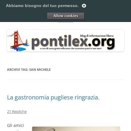
Vai
al
Abbiamo bisogno del tuo permesso.
Pontilex
contenuto
Creiamo ponti. Legalmente.
Allow
Menu
ARCHIVI TAG:
SAN MICHELE
La gastronomia pugliese ringrazia.
21 Repliche
Gli amici