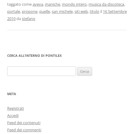
taggato come
aveva
,
maniche
,
mondo intero
,
musica da discoteca
,
portale
,
propone
,
quelle
,
san michele
,
siti web
,
titolo
il
16 Settembre
2010
da
stefano
CERCA ALL’INTERNO DI PONTILEX
Ricerca
per:
META
Registrati
Accedi
Feed dei contenuti
Feed dei commenti