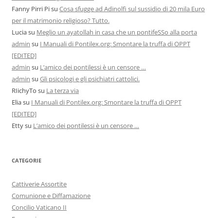
Fanny Pirri Pi
su
Cosa sfugge ad Adinolfi sul sussidio di 20 mila Euro
per il matrimonio religioso? Tutto.
Lucia
su
Meglio un ayatollah in casa che un pontifeSSo alla porta
admin
su
I Manuali di Pontilex.org: Smontare la truffa di OPPT
[EDITED]
admin
su
L’amico dei pontilessi è un censore …
admin
su
Gli psicologi e gli psichiatri cattolici.
RIichyTo
su
La terza via
Elia
su
I Manuali di Pontilex.org: Smontare la truffa di OPPT
[EDITED]
Etty
su
L’amico dei pontilessi è un censore …
CATEGORIE
Cattiverie Assortite
Comunione e Diffamazione
Concilio Vaticano II