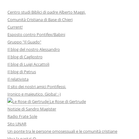
Centro studi Biblici di padre Alberto Maggi.
Comunità Cristiana di Base di Chieri
Current!
Esposto contro Pontifex/Babini
Gruppo "Il Guado"
Il blog del nostro Alessandro
Il blog di Cagliostro
Il blog di Luigi Accattoli
Il blog di Petrus
Il relativista
Il sito dei nostri amici Pontifessi.
Ironico e maieutico. Gioba! :-)
Le Rose di Gertrude
Notizie di Sandro Magister
Radio Frate Sole
Sito UNAR
Un ponte tra le persone omosessuali e le comunità cristiane
Viva la pasta! :D