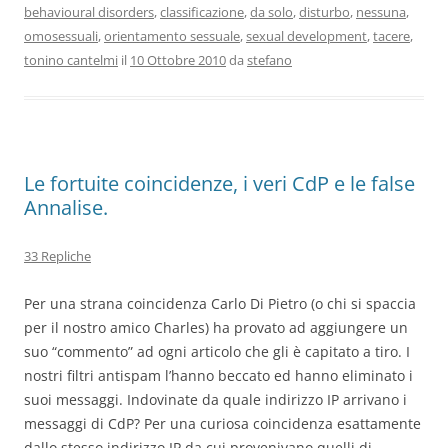
behavioural disorders
,
classificazione
,
da solo
,
disturbo
,
nessuna
,
omosessuali
,
orientamento sessuale
,
sexual development
,
tacere
,
tonino cantelmi
il
10 Ottobre 2010
da
stefano
Le fortuite coincidenze, i veri CdP e le false
Annalise.
33 Repliche
Per una strana coincidenza Carlo Di Pietro (o chi si spaccia
per il nostro amico Charles) ha provato ad aggiungere un
suo “commento” ad ogni articolo che gli è capitato a tiro. I
nostri filtri antispam l’hanno beccato ed hanno eliminato i
suoi messaggi. Indovinate da quale indirizzo IP arrivano i
messaggi di CdP? Per una curiosa coincidenza esattamente
dallo stesso indirizzo IP da cui provenivano quelli di