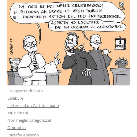
Le vignette di GioBa
Lefebvre
Lettere ad un Cattotalebano
Musulmani
Non meglio categorizzati
Omofobia
Pastafarianesimo