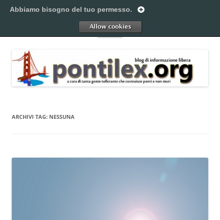
Vai
al
Abbiamo bisogno del tuo permesso.
Pontilex
contenuto
Creiamo ponti. Legalmente.
Allow
Menu
ARCHIVI TAG:
NESSUNA