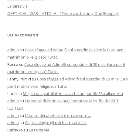
La terza via
OPPT: CIVIL WAR – ATTO IV – “There can be only One (People)”
ULTIMI COMMENTI
admin
su
Cosa sfugge ad Adinolfi sul sussidio di 20 mila Euro per il
matrimonio religioso? Tutto.
Rocco
su
Cosa sfugge ad Adinolfi sul sussidio di 20 mila Euro per il
matrimonio religioso? Tutto.
Fanny Pirri Pi
su
Cosa sfugge ad Adinolfi sul sussidio di 20 mila Euro
per il matrimonio religioso? Tutto.
Lucia
su
Meglio un ayatollah in casa che un pontifeSSo alla porta
admin
su
I Manuali di Pontilex.org: Smontare la truffa di OPPT
[EDITED]
admin
su
L’amico dei pontilessi è un censore …
admin
su
Gli psicologi e gli psichiatri cattolici.
RIichyTo
su
La terza via