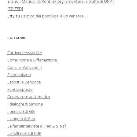
Elia
su
I Manuali di Pontilex.org: Smontare la truffa di OPPT
[EDITED]
Etty
su
L’amico dei pontilessi è un censore …
CATEGORIE
Cattiverie Assortite
Comunione e Diffamazione
Concilio Vaticano II
Ecumenismo
Esposti e Denunce
Fantarisposte
Generatore automatico
I dialoghi di Simone
I pensieri di GG
L'angolo di Pao
Le fantainterviste di Pao & S_Raf
Le folli notti di CdP