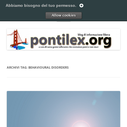
Vai
Abbiamo bisogno del tuo permesso.
al
Pontilex
contenuto
Creiamo ponti. Legalmente.
Allow
Menu
ARCHIVI TAG:
BEHAVIOURAL DISORDERS