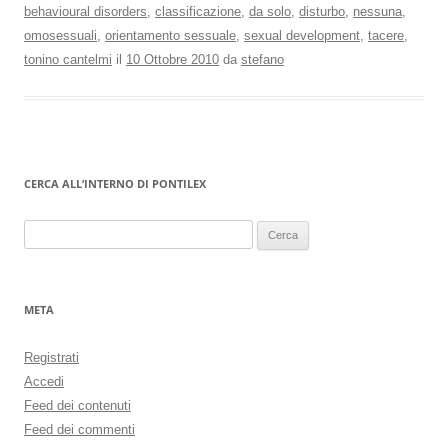
behavioural disorders
,
classificazione
,
da solo
,
disturbo
,
nessuna
,
omosessuali
,
orientamento sessuale
,
sexual development
,
tacere
,
tonino cantelmi
il
10 Ottobre 2010
da
stefano
CERCA ALL’INTERNO DI PONTILEX
Ricerca
per:
META
Registrati
Accedi
Feed dei contenuti
Feed dei commenti