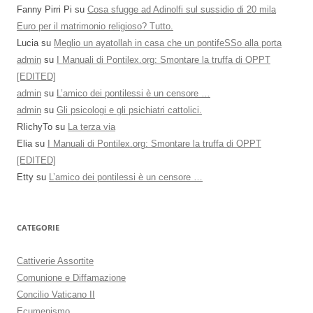
Fanny Pirri Pi
su
Cosa sfugge ad Adinolfi sul sussidio di 20 mila
Euro per il matrimonio religioso? Tutto.
Lucia
su
Meglio un ayatollah in casa che un pontifeSSo alla porta
admin
su
I Manuali di Pontilex.org: Smontare la truffa di OPPT
[EDITED]
admin
su
L’amico dei pontilessi è un censore …
admin
su
Gli psicologi e gli psichiatri cattolici.
RIichyTo
su
La terza via
Elia
su
I Manuali di Pontilex.org: Smontare la truffa di OPPT
[EDITED]
Etty
su
L’amico dei pontilessi è un censore …
CATEGORIE
Cattiverie Assortite
Comunione e Diffamazione
Concilio Vaticano II
Ecumenismo