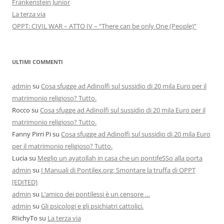
Frankenstein Junior
La terza via
OPPT: CIVIL WAR – ATTO IV – “There can be only One (People)”
ULTIMI COMMENTI
admin
su
Cosa sfugge ad Adinolfi sul sussidio di 20 mila Euro per il
matrimonio religioso? Tutto.
Rocco
su
Cosa sfugge ad Adinolfi sul sussidio di 20 mila Euro per il
matrimonio religioso? Tutto.
Fanny Pirri Pi
su
Cosa sfugge ad Adinolfi sul sussidio di 20 mila Euro
per il matrimonio religioso? Tutto.
Lucia
su
Meglio un ayatollah in casa che un pontifeSSo alla porta
admin
su
I Manuali di Pontilex.org: Smontare la truffa di OPPT
[EDITED]
admin
su
L’amico dei pontilessi è un censore …
admin
su
Gli psicologi e gli psichiatri cattolici.
RIichyTo
su
La terza via