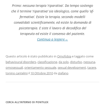
Primo: nessuna terapia ‘riparativa’. Da tempo sostengo
che il termine ‘riparativa’ sia ideologico, come quello ‘af­
fermativa’. Esiste la terapia, secondo modelli
convalidati scientificamente, ed esiste la domanda di
psicoterapia. E siste il lavoro di decodifica del
terapeuta ed esiste il consenso del paziente.
Continua a leggere
→
Questo articolo è stato pubblicato in
Omofobia
e taggato come
behavioural disorders
,
classificazione
,
da solo
,
disturbo
,
nessuna
,
omosessuali
,
orientamento sessuale
,
sexual development
,
tacere
,
tonino cantelmi
il
10 Ottobre 2010
da
stefano
CERCA ALL’INTERNO DI PONTILEX