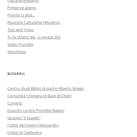
Pastafarianesimo
Presenze aliene.
Previte ci dice…
Risposte Cattoliche (Moreno)
Tips and Tricks
Tu lo chiami dio, io invece Zio!
Video Pontilex
Xenofobia
BLOGROLL
Centro studi Biblici di padre Alberto Maggi.
Comunità Cristiana di Base di Chieri
Current!
Esposto contro Pontifex/Babini
Gruppo "Il Guado"
Il blog del nostro Alessandro
Il blog di Cagliostro