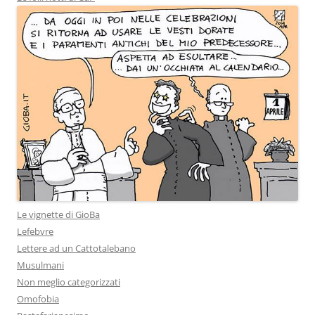
Le vignette di GioBa
Lefebvre
Lettere ad un Cattotalebano
Musulmani
Non meglio categorizzati
Omofobia