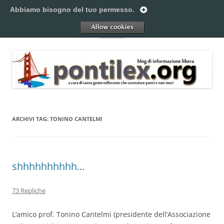
Vai
al
Abbiamo bisogno del tuo permesso.
Pontilex
contenuto
Creiamo ponti. Legalmente.
Allow
Menu
ARCHIVI TAG:
TONINO CANTELMI
shhhhhhhhhh…
73 Repliche
L’amico prof. Tonino Cantelmi (presidente dell’Associazione