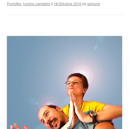
Pontifex
,
tonino cantelmi
il
18 Ottobre 2010
da
simone