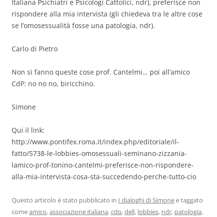
Italiana Psichiatri e Psicologi Cattolici, ndr), preferisce non
rispondere alla mia intervista (gli chiedeva tra le altre cose
se l’omosessualità fosse una patologia, ndr).
Carlo di Pietro
Non si fanno queste cose prof. Cantelmi… poi all’amico
CdP: no no no, biricchino.
Simone
Qui il link:
http://www.pontifex.roma.it/index.php/editoriale/il-
fatto/5738-le-lobbies-omosessuali-seminano-zizzania-
lamico-prof-tonino-cantelmi-preferisce-non-rispondere-
alla-mia-intervista-cosa-sta-succedendo-perche-tutto-cio
Questo articolo è stato pubblicato in
I dialoghi di Simone
e taggato
come
amico
,
associazione italiana
,
cdp
,
dell
,
lobbies
,
ndr
,
patologia
,