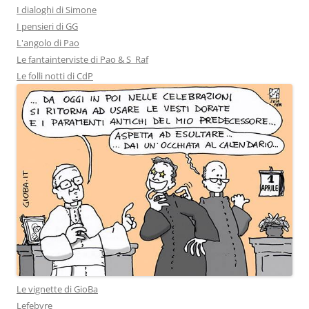
I dialoghi di Simone
I pensieri di GG
L'angolo di Pao
Le fantainterviste di Pao & S_Raf
Le folli notti di CdP
Le vignette di GioBa
Lefebvre