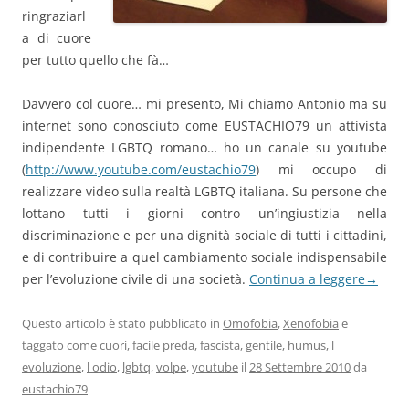
ringraziarl
a di cuore
per tutto quello che fà…
Davvero col cuore… mi presento, Mi chiamo Antonio ma su
internet sono conosciuto come EUSTACHIO79 un attivista
indipendente LGBTQ romano… ho un canale su youtube
(
http://www.youtube.com/eustachio79
) mi occupo di
realizzare video sulla realtà LGBTQ italiana. Su persone che
lottano tutti i giorni contro un’ingiustizia nella
discriminazione e per una dignità sociale di tutti i cittadini,
e di contribuire a quel cambiamento sociale indispensabile
per l’evoluzione civile di una società.
Continua a leggere
→
Questo articolo è stato pubblicato in
Omofobia
,
Xenofobia
e
taggato come
cuori
,
facile preda
,
fascista
,
gentile
,
humus
,
l
evoluzione
,
l odio
,
lgbtq
,
volpe
,
youtube
il
28 Settembre 2010
da
eustachio79