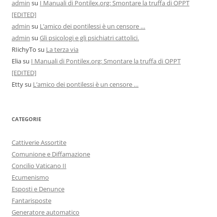
admin
su
I Manuali di Pontilex.org: Smontare la truffa di OPPT
[EDITED]
admin
su
L’amico dei pontilessi è un censore …
admin
su
Gli psicologi e gli psichiatri cattolici.
RIichyTo
su
La terza via
Elia
su
I Manuali di Pontilex.org: Smontare la truffa di OPPT
[EDITED]
Etty
su
L’amico dei pontilessi è un censore …
CATEGORIE
Cattiverie Assortite
Comunione e Diffamazione
Concilio Vaticano II
Ecumenismo
Esposti e Denunce
Fantarisposte
Generatore automatico