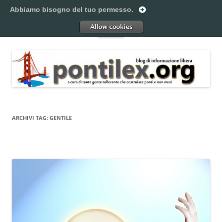
Vai
al
Abbiamo bisogno del tuo permesso.
Pontilex
contenuto
Creiamo ponti. Legalmente.
Allow
Menu
ARCHIVI TAG:
GENTILE