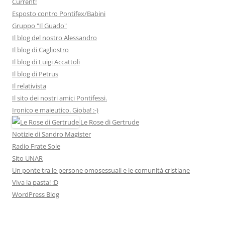
Current!
Esposto contro Pontifex/Babini
Gruppo "Il Guado"
Il blog del nostro Alessandro
Il blog di Cagliostro
Il blog di Luigi Accattoli
Il blog di Petrus
Il relativista
Il sito dei nostri amici Pontifessi.
Ironico e maieutico. Gioba! :-)
Le Rose di Gertrude
Notizie di Sandro Magister
Radio Frate Sole
Sito UNAR
Un ponte tra le persone omosessuali e le comunità cristiane
Viva la pasta! :D
WordPress Blog