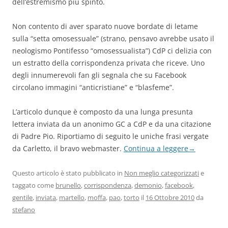
dell’estremismo più spinto.
Non contento di aver sparato nuove bordate di letame
sulla “setta omosessuale” (strano, pensavo avrebbe usato il
neologismo Pontifesso “omosessualista”) CdP ci delizia con
un estratto della corrispondenza privata che riceve. Uno
degli innumerevoli fan gli segnala che su Facebook
circolano immagini “anticristiane” e “blasfeme”.
L’articolo dunque è composto da una lunga presunta
lettera inviata da un anonimo GC a CdP e da una citazione
di Padre Pio. Riportiamo di seguito le uniche frasi vergate
da Carletto, il bravo webmaster.
Continua a leggere
→
Questo articolo è stato pubblicato in
Non meglio categorizzati
e
taggato come
brunello
,
corrispondenza
,
demonio
,
facebook
,
gentile
,
inviata
,
martello
,
moffa
,
pao
,
torto
il
16 Ottobre 2010
da
stefano