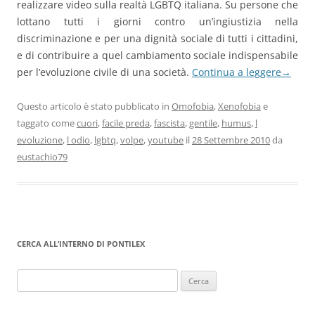
realizzare video sulla realtà LGBTQ italiana. Su persone che
lottano tutti i giorni contro un’ingiustizia nella
discriminazione e per una dignità sociale di tutti i cittadini,
e di contribuire a quel cambiamento sociale indispensabile
per l’evoluzione civile di una società.
Continua a leggere
→
Questo articolo è stato pubblicato in
Omofobia
,
Xenofobia
e
taggato come
cuori
,
facile preda
,
fascista
,
gentile
,
humus
,
l
evoluzione
,
l odio
,
lgbtq
,
volpe
,
youtube
il
28 Settembre 2010
da
eustachio79
CERCA ALL’INTERNO DI PONTILEX
Ricerca
per: