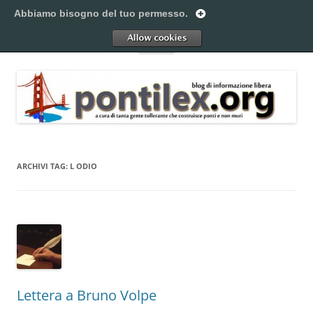
Vai
al
Abbiamo bisogno del tuo permesso.
Pontilex
contenuto
Creiamo ponti. Legalmente.
Allow
Menu
ARCHIVI TAG:
L ODIO
Lettera a Bruno Volpe