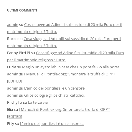
ULTIMI COMMENTI
admin
su
Cosa sfugge ad Adinolfi sul sussidio di 20 mila Euro per il
matrimonio religioso? Tutto.
Rocco
su
Cosa sfugge ad Adinolfi sul sussidio di 20 mila Euro per il
matrimonio religioso? Tutto.
Fanny Pirri Pi
su
Cosa sfugge ad Adinolfi sul sussidio di 20 mila Euro
per il matrimonio religioso? Tutto.
Lucia
su
Meglio un ayatollah in casa che un pontifeSSo alla porta
admin
su
I Manuali di Pontilex.org: Smontare la truffa di OPPT
[EDITED]
admin
su
L’amico dei pontilessi è un censore …
admin
su
Gli psicologi e gli psichiatri cattolici.
RIichyTo
su
La terza via
Elia
su
I Manuali di Pontilex.org: Smontare la truffa di OPPT
[EDITED]
Etty
su
L’amico dei pontilessi è un censore …