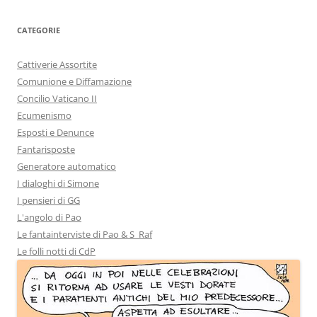
CATEGORIE
Cattiverie Assortite
Comunione e Diffamazione
Concilio Vaticano II
Ecumenismo
Esposti e Denunce
Fantarisposte
Generatore automatico
I dialoghi di Simone
I pensieri di GG
L'angolo di Pao
Le fantainterviste di Pao & S_Raf
Le folli notti di CdP