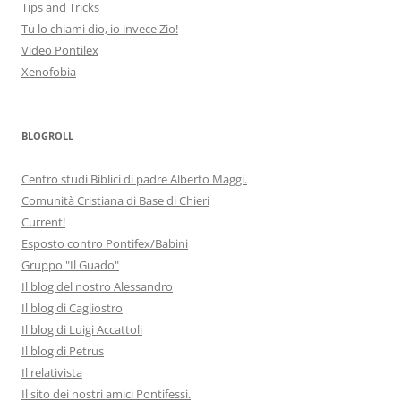
Tips and Tricks
Tu lo chiami dio, io invece Zio!
Video Pontilex
Xenofobia
BLOGROLL
Centro studi Biblici di padre Alberto Maggi.
Comunità Cristiana di Base di Chieri
Current!
Esposto contro Pontifex/Babini
Gruppo "Il Guado"
Il blog del nostro Alessandro
Il blog di Cagliostro
Il blog di Luigi Accattoli
Il blog di Petrus
Il relativista
Il sito dei nostri amici Pontifessi.