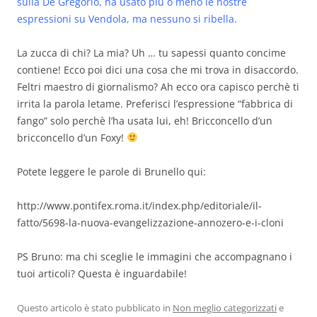
sulla De Gregorio, ha usato più o meno le nostre
espressioni su Vendola, ma nessuno si ribella.
La zucca di chi? La mia? Uh … tu sapessi quanto concime
contiene! Ecco poi dici una cosa che mi trova in disaccordo.
Feltri maestro di giornalismo? Ah ecco ora capisco perchè ti
irrita la parola letame. Preferisci l’espressione “fabbrica di
fango” solo perchè l’ha usata lui, eh! Bricconcello d’un
bricconcello d’un Foxy!
Potete leggere le parole di Brunello qui:
http://www.pontifex.roma.it/index.php/editoriale/il-
fatto/5698-la-nuova-evangelizzazione-annozero-e-i-cloni
PS Bruno: ma chi sceglie le immagini che accompagnano i
tuoi articoli? Questa è inguardabile!
Questo articolo è stato pubblicato in
Non meglio categorizzati
e