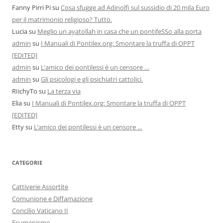
Fanny Pirri Pi
su
Cosa sfugge ad Adinolfi sul sussidio di 20 mila Euro
per il matrimonio religioso? Tutto.
Lucia
su
Meglio un ayatollah in casa che un pontifeSSo alla porta
admin
su
I Manuali di Pontilex.org: Smontare la truffa di OPPT
[EDITED]
admin
su
L’amico dei pontilessi è un censore …
admin
su
Gli psicologi e gli psichiatri cattolici.
RIichyTo
su
La terza via
Elia
su
I Manuali di Pontilex.org: Smontare la truffa di OPPT
[EDITED]
Etty
su
L’amico dei pontilessi è un censore …
CATEGORIE
Cattiverie Assortite
Comunione e Diffamazione
Concilio Vaticano II
Ecumenismo