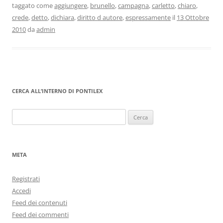
taggato come
aggiungere
,
brunello
,
campagna
,
carletto
,
chiaro
,
crede
,
detto
,
dichiara
,
diritto d autore
,
espressamente
il
13 Ottobre
2010
da
admin
CERCA ALL’INTERNO DI PONTILEX
Ricerca
per:
META
Registrati
Accedi
Feed dei contenuti
Feed dei commenti