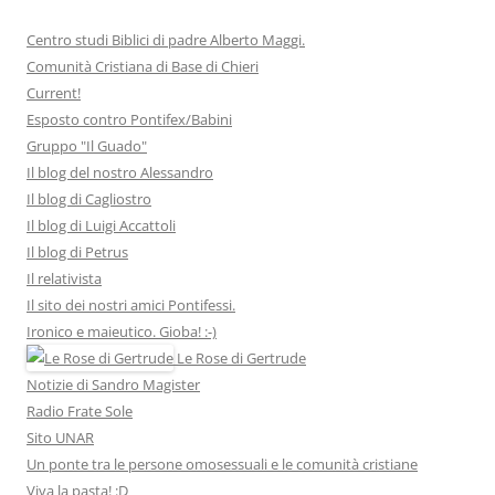
Centro studi Biblici di padre Alberto Maggi.
Comunità Cristiana di Base di Chieri
Current!
Esposto contro Pontifex/Babini
Gruppo "Il Guado"
Il blog del nostro Alessandro
Il blog di Cagliostro
Il blog di Luigi Accattoli
Il blog di Petrus
Il relativista
Il sito dei nostri amici Pontifessi.
Ironico e maieutico. Gioba! :-)
Le Rose di Gertrude
Notizie di Sandro Magister
Radio Frate Sole
Sito UNAR
Un ponte tra le persone omosessuali e le comunità cristiane
Viva la pasta! :D