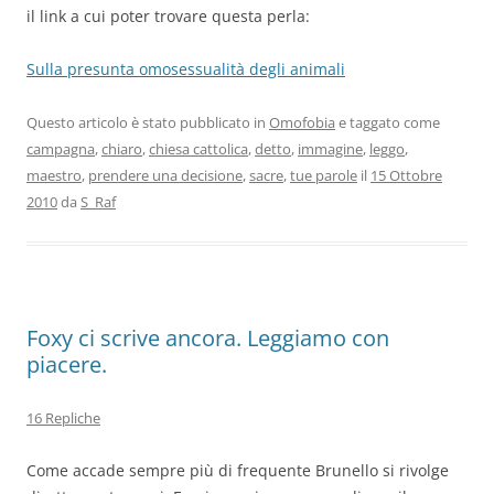
il link a cui poter trovare questa perla:
Sulla presunta omosessualità degli animali
Questo articolo è stato pubblicato in
Omofobia
e taggato come
campagna
,
chiaro
,
chiesa cattolica
,
detto
,
immagine
,
leggo
,
maestro
,
prendere una decisione
,
sacre
,
tue parole
il
15 Ottobre
2010
da
S_Raf
Foxy ci scrive ancora. Leggiamo con
piacere.
16 Repliche
Come accade sempre più di frequente Brunello si rivolge