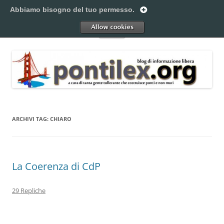
Vai
al
Abbiamo bisogno del tuo permesso.
Pontilex
contenuto
Creiamo ponti. Legalmente.
Allow
Menu
ARCHIVI TAG:
CHIARO
La Coerenza di CdP
29 Repliche