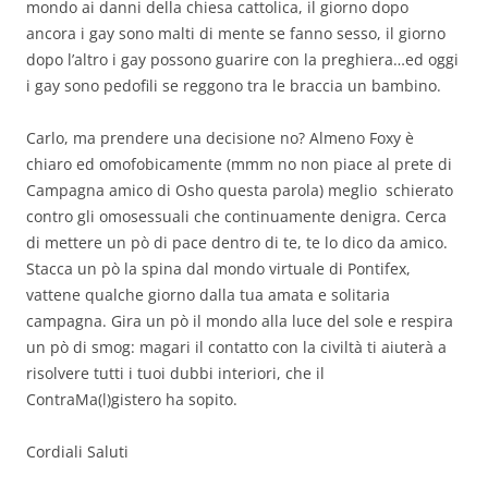
mondo ai danni della chiesa cattolica, il giorno dopo
ancora i gay sono malti di mente se fanno sesso, il giorno
dopo l’altro i gay possono guarire con la preghiera…ed oggi
i gay sono pedofili se reggono tra le braccia un bambino.
Carlo, ma prendere una decisione no? Almeno Foxy è
chiaro ed omofobicamente (mmm no non piace al prete di
Campagna amico di Osho questa parola) meglio schierato
contro gli omosessuali che continuamente denigra. Cerca
di mettere un pò di pace dentro di te, te lo dico da amico.
Stacca un pò la spina dal mondo virtuale di Pontifex,
vattene qualche giorno dalla tua amata e solitaria
campagna. Gira un pò il mondo alla luce del sole e respira
un pò di smog: magari il contatto con la civiltà ti aiuterà a
risolvere tutti i tuoi dubbi interiori, che il
ContraMa(l)gistero ha sopito.
Cordiali Saluti