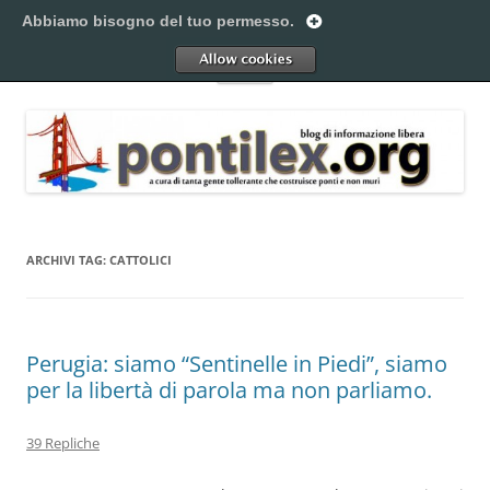
Vai
al
Abbiamo bisogno del tuo permesso.
Pontilex
contenuto
Creiamo ponti. Legalmente.
Allow
Menu
ARCHIVI TAG:
CATTOLICI
Perugia: siamo “Sentinelle in Piedi”, siamo
per la libertà di parola ma non parliamo.
39 Repliche