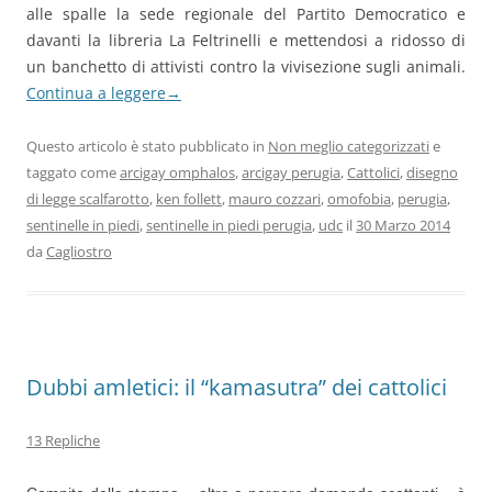
alle spalle la sede regionale del Partito Democratico e
davanti la libreria La Feltrinelli e mettendosi a ridosso di
un banchetto di attivisti contro la vivisezione sugli animali.
Continua a leggere
→
Questo articolo è stato pubblicato in
Non meglio categorizzati
e
taggato come
arcigay omphalos
,
arcigay perugia
,
Cattolici
,
disegno
di legge scalfarotto
,
ken follett
,
mauro cozzari
,
omofobia
,
perugia
,
sentinelle in piedi
,
sentinelle in piedi perugia
,
udc
il
30 Marzo 2014
da
Cagliostro
Dubbi amletici: il “kamasutra” dei cattolici
13 Repliche