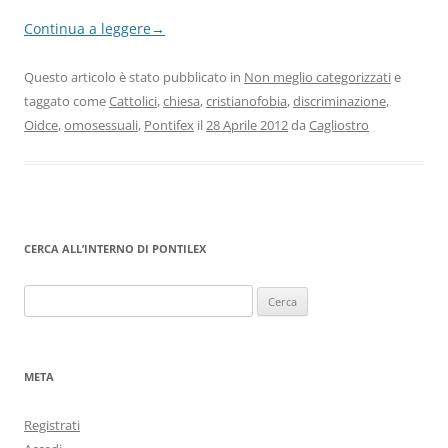
Continua a leggere
→
Questo articolo è stato pubblicato in
Non meglio categorizzati
e
taggato come
Cattolici
,
chiesa
,
cristianofobia
,
discriminazione
,
Oidce
,
omosessuali
,
Pontifex
il
28 Aprile 2012
da
Cagliostro
CERCA ALL’INTERNO DI PONTILEX
Ricerca
per:
META
Registrati