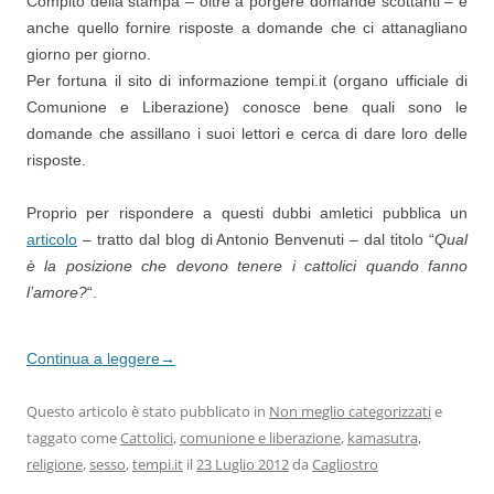
Compito della stampa – oltre a porgere domande scottanti – è
anche quello fornire risposte a domande che ci attanagliano
giorno per giorno.
Per fortuna il sito di informazione tempi.it (organo ufficiale di
Comunione e Liberazione) conosce bene quali sono le
domande che assillano i suoi lettori e cerca di dare loro delle
risposte.
Proprio per rispondere a questi dubbi amletici pubblica un
articolo
– tratto dal blog di Antonio Benvenuti – dal titolo “
Qual
è la posizione che devono tenere i cattolici quando fanno
l’amore?
“.
Continua a leggere
→
Questo articolo è stato pubblicato in
Non meglio categorizzati
e
taggato come
Cattolici
,
comunione e liberazione
,
kamasutra
,
religione
,
sesso
,
tempi.it
il
23 Luglio 2012
da
Cagliostro