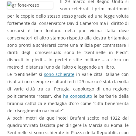
Il 29 marzo nel Regno Unito si
sono celebrati i primi matrimoni
per le coppie dello stesso sesso grazie ad una legge voluta
fortemente dal conservatore David Cameron ma il diritto di
sposarsi è ben lontano nella pur vicina Italia dove
conservatori di altro stampo rispetto alla destra britannica
sono pronti a schierarsi come una milizia per contrastare i
diritti degli omosessuali; sono le “Sentinelle in Piedi”:
disposti in piedi – in perfetto stile militare – a circa un
metro di distanza l’uno dall’altro e leggendo un libro.
Le “Sentinelle” si
sono schierate
in varie città italiane con
risultati non sempre esaltanti ed il 29 marzo è stata la volta
di varie città tra cui Perugia, capoluogo di una regione
politicamente “rossa”, che
ha conosciuto
le barbarie della
tirannia cattolica e medaglia d’oro come “città benemerita
del risorgimento nazionale”.
A pochi metri da quell’hotel Brufani scelto nel 1922 dal
quadrumvirato fascista per dirigere la Marcia su Roma, le
Sentinelle si sono schierate in Piazza della Repubblica con