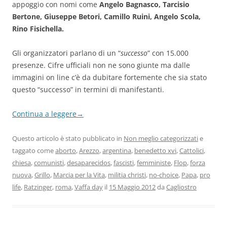
appoggio con nomi come
Angelo Bagnasco, Tarcisio
Bertone, Giuseppe Betori, Camillo Ruini, Angelo Scola,
Rino Fisichella.
Gli organizzatori parlano di un “
successo
” con 15.000
presenze. Cifre ufficiali non ne sono giunte ma dalle
immagini on line c’è da dubitare fortemente che sia stato
questo “successo” in termini di manifestanti.
Continua a leggere
→
Questo articolo è stato pubblicato in
Non meglio categorizzati
e
taggato come
aborto
,
Arezzo
,
argentina
,
benedetto xvi
,
Cattolici
,
chiesa
,
comunisti
,
desaparecidos
,
fascisti
,
femministe
,
Flop
,
forza
nuova
,
Grillo
,
Marcia per la Vita
,
militia christi
,
no-choice
,
Papa
,
pro
life
,
Ratzinger
,
roma
,
Vaffa day
il
15 Maggio 2012
da
Cagliostro