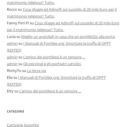
matrimonio religioso? Tutto.
Rocco
su
Cosa sfugge ad Adinolfi sul sussidio di 20 mila Euro per il
matrimonio religioso? Tutto.
Fanny Pirri Pi
su
Cosa sfugge ad Adinolfi sul sussidio di 20 mila Euro
per il matrimonio religioso? Tutto.
Lucia
su
Meglio un ayatollah in casa che un pontifeSSo alla porta
admin
su
I Manuali di Pontilex.org: Smontare la truffa di OPPT
[EDITED]
admin
su
L’amico dei pontilessi è un censore …
admin
su
Gli psicologi e gli psichiatri cattolici.
RIichyTo
su
La terza via
Elia
su
I Manuali di Pontilex.org: Smontare la truffa di OPPT
[EDITED]
Etty
su
L’amico dei pontilessi è un censore …
CATEGORIE
Cattiverie Assortite