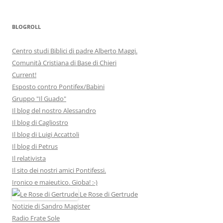
BLOGROLL
Centro studi Biblici di padre Alberto Maggi.
Comunità Cristiana di Base di Chieri
Current!
Esposto contro Pontifex/Babini
Gruppo "Il Guado"
Il blog del nostro Alessandro
Il blog di Cagliostro
Il blog di Luigi Accattoli
Il blog di Petrus
Il relativista
Il sito dei nostri amici Pontifessi.
Ironico e maieutico. Gioba! :-)
Le Rose di Gertrude
Notizie di Sandro Magister
Radio Frate Sole