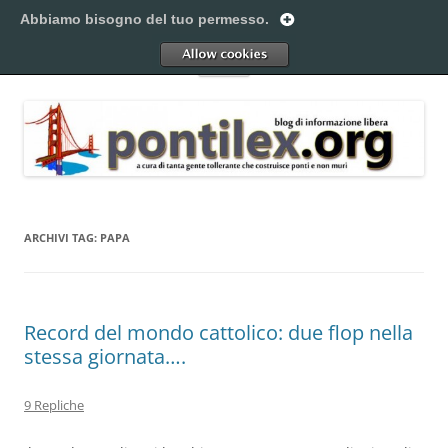
Vai
al
Abbiamo bisogno del tuo permesso.
Pontilex
contenuto
Creiamo ponti. Legalmente.
Allow
Menu
ARCHIVI TAG:
PAPA
Record del mondo cattolico: due flop nella
stessa giornata….
9 Repliche