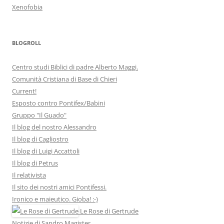
Xenofobia
BLOGROLL
Centro studi Biblici di padre Alberto Maggi.
Comunità Cristiana di Base di Chieri
Current!
Esposto contro Pontifex/Babini
Gruppo "Il Guado"
Il blog del nostro Alessandro
Il blog di Cagliostro
Il blog di Luigi Accattoli
Il blog di Petrus
Il relativista
Il sito dei nostri amici Pontifessi.
Ironico e maieutico. Gioba! :-)
Le Rose di Gertrude
Notizie di Sandro Magister