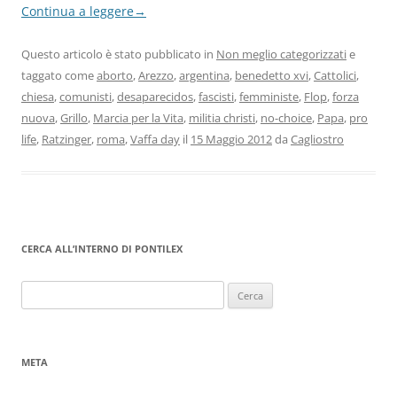
Continua a leggere
→
Questo articolo è stato pubblicato in
Non meglio categorizzati
e
taggato come
aborto
,
Arezzo
,
argentina
,
benedetto xvi
,
Cattolici
,
chiesa
,
comunisti
,
desaparecidos
,
fascisti
,
femministe
,
Flop
,
forza
nuova
,
Grillo
,
Marcia per la Vita
,
militia christi
,
no-choice
,
Papa
,
pro
life
,
Ratzinger
,
roma
,
Vaffa day
il
15 Maggio 2012
da
Cagliostro
CERCA ALL’INTERNO DI PONTILEX
Ricerca
per:
META