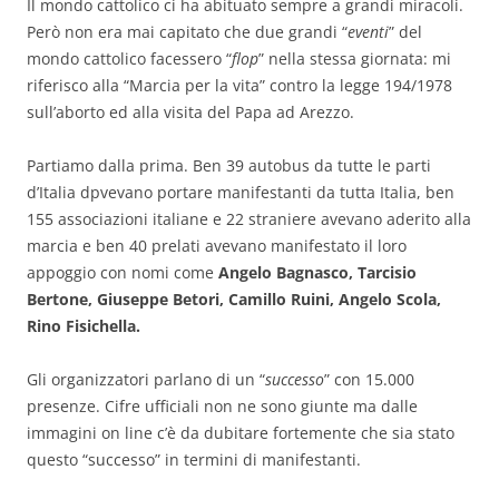
Il mondo cattolico ci ha abituato sempre a grandi miracoli.
Però non era mai capitato che due grandi “
eventi
” del
mondo cattolico facessero “
flop
” nella stessa giornata: mi
riferisco alla “Marcia per la vita” contro la legge 194/1978
sull’aborto ed alla visita del Papa ad Arezzo.
Partiamo dalla prima. Ben 39 autobus da tutte le parti
d’Italia dpvevano portare manifestanti da tutta Italia, ben
155 associazioni italiane e 22 straniere avevano aderito alla
marcia e ben 40 prelati avevano manifestato il loro
appoggio con nomi come
Angelo Bagnasco, Tarcisio
Bertone, Giuseppe Betori, Camillo Ruini, Angelo Scola,
Rino Fisichella.
Gli organizzatori parlano di un “
successo
” con 15.000
presenze. Cifre ufficiali non ne sono giunte ma dalle
immagini on line c’è da dubitare fortemente che sia stato
questo “successo” in termini di manifestanti.