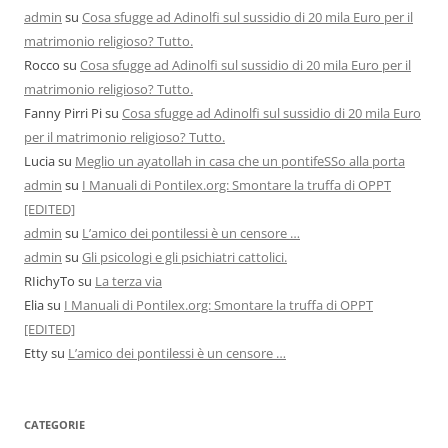
admin
su
Cosa sfugge ad Adinolfi sul sussidio di 20 mila Euro per il
matrimonio religioso? Tutto.
Rocco
su
Cosa sfugge ad Adinolfi sul sussidio di 20 mila Euro per il
matrimonio religioso? Tutto.
Fanny Pirri Pi
su
Cosa sfugge ad Adinolfi sul sussidio di 20 mila Euro
per il matrimonio religioso? Tutto.
Lucia
su
Meglio un ayatollah in casa che un pontifeSSo alla porta
admin
su
I Manuali di Pontilex.org: Smontare la truffa di OPPT
[EDITED]
admin
su
L’amico dei pontilessi è un censore …
admin
su
Gli psicologi e gli psichiatri cattolici.
RIichyTo
su
La terza via
Elia
su
I Manuali di Pontilex.org: Smontare la truffa di OPPT
[EDITED]
Etty
su
L’amico dei pontilessi è un censore …
CATEGORIE