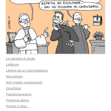
Le vignette di GioBa
Lefebvre
Lettere ad un Cattotalebano
Musulmani
Non meglio categorizzati
Omofobia
Pastafarianesimo
Presenze aliene.
Previte ci dice…