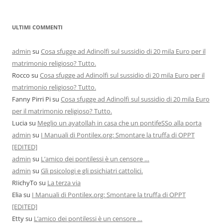
ULTIMI COMMENTI
admin
su
Cosa sfugge ad Adinolfi sul sussidio di 20 mila Euro per il
matrimonio religioso? Tutto.
Rocco
su
Cosa sfugge ad Adinolfi sul sussidio di 20 mila Euro per il
matrimonio religioso? Tutto.
Fanny Pirri Pi
su
Cosa sfugge ad Adinolfi sul sussidio di 20 mila Euro
per il matrimonio religioso? Tutto.
Lucia
su
Meglio un ayatollah in casa che un pontifeSSo alla porta
admin
su
I Manuali di Pontilex.org: Smontare la truffa di OPPT
[EDITED]
admin
su
L’amico dei pontilessi è un censore …
admin
su
Gli psicologi e gli psichiatri cattolici.
RIichyTo
su
La terza via
Elia
su
I Manuali di Pontilex.org: Smontare la truffa di OPPT
[EDITED]
Etty
su
L’amico dei pontilessi è un censore …