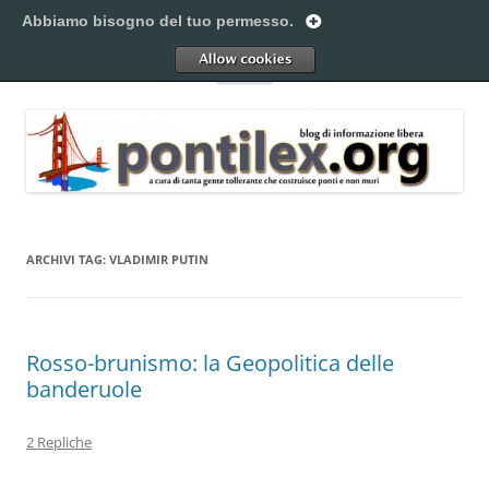
Vai
al
Abbiamo bisogno del tuo permesso.
Pontilex
contenuto
Creiamo ponti. Legalmente.
Allow
Menu
ARCHIVI TAG:
VLADIMIR PUTIN
Rosso-brunismo: la Geopolitica delle
banderuole
2 Repliche