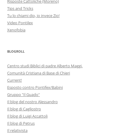
Risposte Cattoliche (Moreno)
Tips and Tricks
Tu lo chiami dio, io invece Zio!
Video Pontilex
Xenofobia
BLOGROLL
Centro studi Biblici di padre Alberto Maggi.
Comunità Cristiana di Base di Chieri
Current!
Esposto contro Pontifex/Babini
Gruppo "Il Guado"
Il blog del nostro Alessandro
Il blog di Cagliostro
Il blog di Luigi Accattoli
Il blog di Petrus
Il relativista