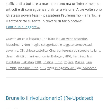
sufficienti a buttare a mare non uno ma un’intero mese di
articoli e di conseguenza un’intera visione. Altre volte sono
gli stessi poveri fessi – passatemi l’eufemismo – a farlo… e
il sottoscritto si sente in dovere di farlo notare:
Continua a leggere
→
Questo articolo è stato pubblicato in
Cattiverie Assortite
,
Musulmani
,
Non meglio categorizzati
e taggato come
Assad
,
avvenire
,
CEI
,
chiesa cattolica
,
Cina
,
conferenza episcopale italiana
,
daesh
,
diritti umani
,
economia
,
Erdogan
,
HPG
,
Iran
,
iraq
,
Isis
,
Kurdistan
,
Pakistan
,
PKK
,
Politica
,
Putin
,
Rojava
,
Russia
,
Siria
,
Turchia
,
Vladimir Putin
,
YPG
,
YPJ
il
11 Agosto 2016
da
FSMosconi
Brunello il rivoluzionario? (Re-Updated)