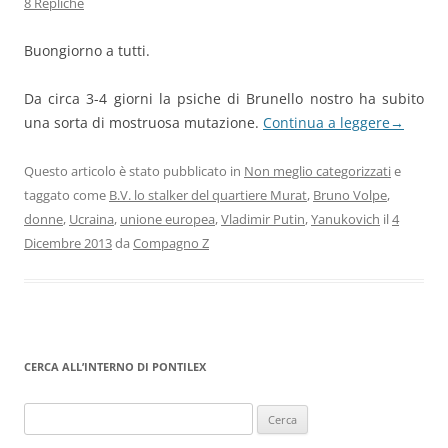
8 Repliche
Buongiorno a tutti.
Da circa 3-4 giorni la psiche di Brunello nostro ha subito
una sorta di mostruosa mutazione.
Continua a leggere
→
Questo articolo è stato pubblicato in
Non meglio categorizzati
e
taggato come
B.V. lo stalker del quartiere Murat
,
Bruno Volpe
,
donne
,
Ucraina
,
unione europea
,
Vladimir Putin
,
Yanukovich
il
4
Dicembre 2013
da
Compagno Z
CERCA ALL’INTERNO DI PONTILEX
Ricerca
per: