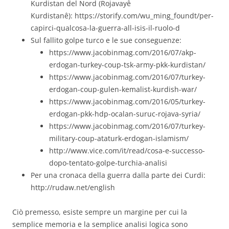
Kurdistan del Nord (Rojavayê
Kurdistanê): https://storify.com/wu_ming_foundt/per-
capirci-qualcosa-la-guerra-all-isis-il-ruolo-d
Sul fallito golpe turco e le sue conseguenze:
https://www.jacobinmag.com/2016/07/akp-
erdogan-turkey-coup-tsk-army-pkk-kurdistan/
https://www.jacobinmag.com/2016/07/turkey-
erdogan-coup-gulen-kemalist-kurdish-war/
https://www.jacobinmag.com/2016/05/turkey-
erdogan-pkk-hdp-ocalan-suruc-rojava-syria/
https://www.jacobinmag.com/2016/07/turkey-
military-coup-ataturk-erdogan-islamism/
http://www.vice.com/it/read/cosa-e-successo-
dopo-tentato-golpe-turchia-analisi
Per una cronaca della guerra dalla parte dei Curdi:
http://rudaw.net/english
Ciò premesso, esiste sempre un margine per cui la
semplice memoria e la semplice analisi logica sono