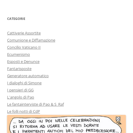
CATEGORIE
Cattiverie Assortite
Comunione e Diffamazione
Concilio Vaticano II
Ecumenismo
Esposti e Denunce
Fantarisposte
Generatore automatico
I dialoghi di Simone
I pensieri di GG
L'angolo di Pao
Le fantainterviste di Pao & S_Raf
Le folli notti di CdP