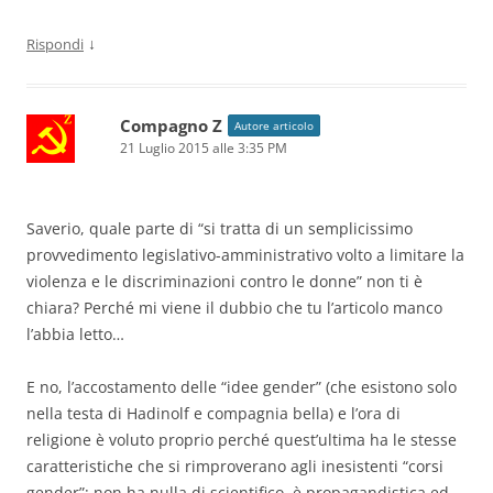
↓
Rispondi
Compagno Z
Autore articolo
21 Luglio 2015 alle 3:35 PM
Saverio, quale parte di “si tratta di un semplicissimo
provvedimento legislativo-amministrativo volto a limitare la
violenza e le discriminazioni contro le donne” non ti è
chiara? Perché mi viene il dubbio che tu l’articolo manco
l’abbia letto…
E no, l’accostamento delle “idee gender” (che esistono solo
nella testa di Hadinolf e compagnia bella) e l’ora di
religione è voluto proprio perché quest’ultima ha le stesse
caratteristiche che si rimproverano agli inesistenti “corsi
gender”: non ha nulla di scientifico, è propagandistica ed