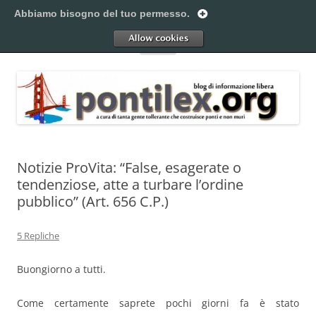
Vai
al
Abbiamo bisogno del tuo permesso.
Pontilex
contenuto
Creiamo ponti. Legalmente.
Allow
Menu
Notizie ProVita: “False, esagerate o
tendenziose, atte a turbare l’ordine
pubblico” (Art. 656 C.P.)
5 Repliche
Buongiorno a tutti.
Come certamente saprete pochi giorni fa è stato