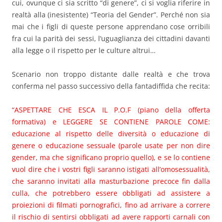
cui, ovunque ci sia scritto “di genere”, ci si voglia riferire in
realtà alla (inesistente) “Teoria del Gender”. Perché non sia
mai che i figli di queste persone apprendano cose orribili
fra cui la parità dei sessi, l’uguaglianza dei cittadini davanti
alla legge o il rispetto per le culture altrui…
Scenario non troppo distante dalle realtà e che trova
conferma nel passo successivo della fantadiffida che recita:
“ASPETTARE CHE ESCA IL P.O.F (piano della offerta
formativa) e LEGGERE SE CONTIENE PAROLE COME:
educazione al rispetto delle diversità o educazione di
genere o educazione sessuale (parole usate per non dire
gender, ma che significano proprio quello), e se lo contiene
vuol dire che i vostri figli saranno istigati all’omosessualità,
che saranno invitati alla masturbazione precoce fin dalla
culla, che potrebbero essere obbligati ad assistere a
proiezioni di filmati pornografici, fino ad arrivare a correre
il rischio di sentirsi obbligati ad avere rapporti carnali con