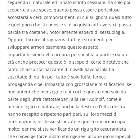
seguendo il naturale ed innato istinto sessuale, ha solo poi,
scoperto a sue spese, quanto possa essere pericoloso
accostarsi a certi comportamenti di cui si ignora quasi tutto
e quel poco che si conosce si è acquisito attraverso il passa
parola tra coetanei, notoriamente esperti di sessuologia.
Oppure, fornire al ragazzo/a tutti gli strumenti per
sviluppare armoniosamente questo aspetto
importantissimo della propria personalità a partire da un
età anche precoce; questo è lo scopo di certe direttive che
tanto chiasso starnazzante di novelli Savonarola ha
suscitato; di qui in poi, tutto è solo fuffa, feroce
propaganda cioè, imbastita con grossolane mistificazioni se
non autentiche menzogne tout curt e questo non solo da
parte degli ultrà cattotalebani alla Heil Adinolf, come è
persino logico e naturale; anche la destra e l’ultra destra
hanno recepito e ripetono pari pari, sui loro mezzi di
informazione, le stesse stronzate e questo mi preoccupa
molto; per me si sta verificando un rigurgito oscurantista
che coinvolge forze molto eterogenee, alcune inconsapevoli