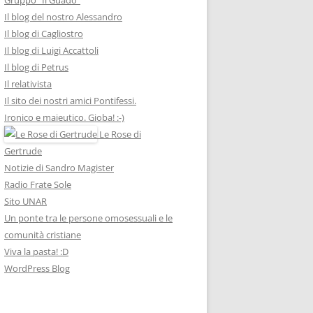
Il blog del nostro Alessandro
Il blog di Cagliostro
Il blog di Luigi Accattoli
Il blog di Petrus
Il relativista
Il sito dei nostri amici Pontifessi.
Ironico e maieutico. Gioba! :-)
Le Rose di
Gertrude
Notizie di Sandro Magister
Radio Frate Sole
Sito UNAR
Un ponte tra le persone omosessuali e le
comunità cristiane
Viva la pasta! :D
WordPress Blog