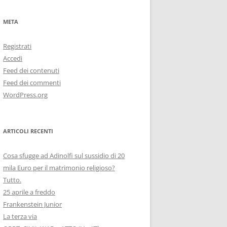
META
Registrati
Accedi
n mano ed abbigliamento alla palestinese, che dire, se non fosse
Feed dei contenuti
Feed dei commenti
WordPress.org
ARTICOLI RECENTI
Cosa sfugge ad Adinolfi sul sussidio di 20
mila Euro per il matrimonio religioso?
nderebbe la propria madre.”
Tutto.
25 aprile a freddo
Frankenstein Junior
La terza via