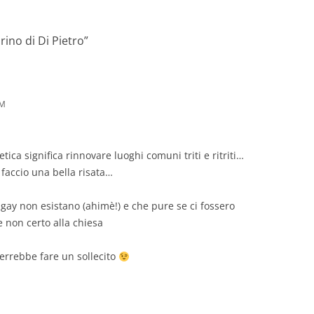
rino di Di Pietro
”
AM
tica significa rinnovare luoghi comuni triti e ritriti…
faccio una bella risata…
 gay non esistano (ahimè!) e che pure se ci fossero
e non certo alla chiesa
verrebbe fare un sollecito