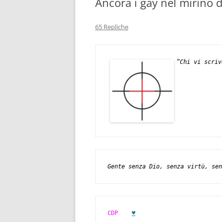
Ancora i gay nel mirino d
65 Repliche
“Chi vi scriv
Gente senza Dio, senza virtù, sen
CDP
♥