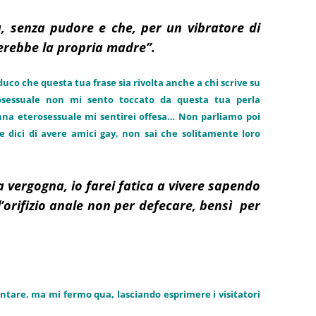
ù, senza pudore e che, per un vibratore di
erebbe la propria madre”.
duco che questa tua frase sia rivolta anche a chi scrive su
osessuale non mi sento toccato da questa tua perla
onna eterosessuale mi sentirei offesa… Non parliamo poi
e dici di avere amici gay, non sai che solitamente loro
a vergogna, io farei fatica a vivere sapendo
 l’orifizio anale non per defecare, bensì per
ntare, ma mi fermo qua, lasciando esprimere i visitatori