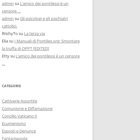
admin
su
L’amico dei pontilessi è un
censore …
admin
su
Gli psicologi e gli psichiatri
cattolici.
RIichyTo
su
La terza via
Elia
su
I Manuali di Pontilex.org: Smontare
la truffa di OPPT [EDITED]
Etty
su
L’amico dei pontilessi è un censore
…
CATEGORIE
Cattiverie Assortite
Comunione e Diffamazione
Concilio Vaticano II
Ecumenismo
Esposti e Denunce
Fantarisposte