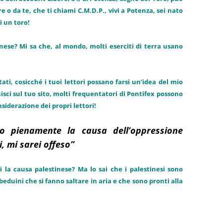
 o da te, che ti chiami C.M.D.P., vivi a Potenza, sei nato
i un toro!
nese? Mi sa che, al mondo, molti eserciti di terra usano
tati, cosicché i tuoi lettori possano farsi un’idea del mio
ci sul tuo sito, molti frequentatori di Pontifex possono
nsiderazione dei propri lettori!
o pienamente la causa dell’oppressione
i, mi sarei offeso”
la causa palestinese? Ma lo sai che i palestinesi sono
eduini che si fanno saltare in aria e che sono pronti alla