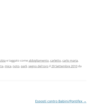
obia
e taggato come
abbigliamento
,
carletto
,
carlo maria
,
tta
,
mica
,
noto
,
parli
,
segno del toro
il
29 Settembre 2010
da
Esposti contro Babini/Pontifex
→