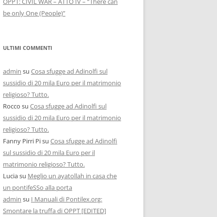
OPPT: CIVIL WAR – ATTO IV – “There can
be only One (People)”
ULTIMI COMMENTI
admin
su
Cosa sfugge ad Adinolfi sul
sussidio di 20 mila Euro per il matrimonio
religioso? Tutto.
Rocco
su
Cosa sfugge ad Adinolfi sul
sussidio di 20 mila Euro per il matrimonio
religioso? Tutto.
Fanny Pirri Pi
su
Cosa sfugge ad Adinolfi
sul sussidio di 20 mila Euro per il
matrimonio religioso? Tutto.
Lucia
su
Meglio un ayatollah in casa che
un pontifeSSo alla porta
admin
su
I Manuali di Pontilex.org:
Smontare la truffa di OPPT [EDITED]