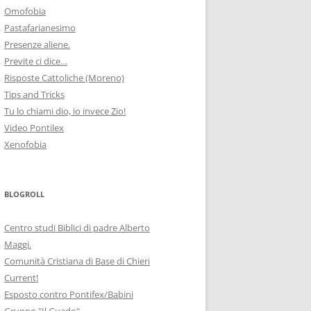
Omofobia
Pastafarianesimo
Presenze aliene.
Previte ci dice…
Risposte Cattoliche (Moreno)
Tips and Tricks
Tu lo chiami dio, io invece Zio!
Video Pontilex
Xenofobia
BLOGROLL
Centro studi Biblici di padre Alberto
Maggi.
Comunità Cristiana di Base di Chieri
Current!
Esposto contro Pontifex/Babini
Gruppo "Il Guado"