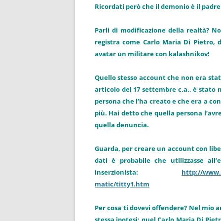
Ricordati però che il demonio è il pad
Parli di modificazione della realtà? N
registra come Carlo Maria Di Pietro,
avatar un militare con kalashnikov!
Quello stesso account che non era stat
articolo del 17 settembre c.a., è stato
persona che l’ha creato e che era a co
più. Hai detto che quella persona l’avre
quella denuncia.
Guarda, per creare un account con libero
dati è probabile che utilizzasse all
inserzionista:
http://www.z
matic/titty1.htm
Per cosa ti dovevi offendere? Nel mio a
stessa ipotesi: quel Carlo Maria Di Piet