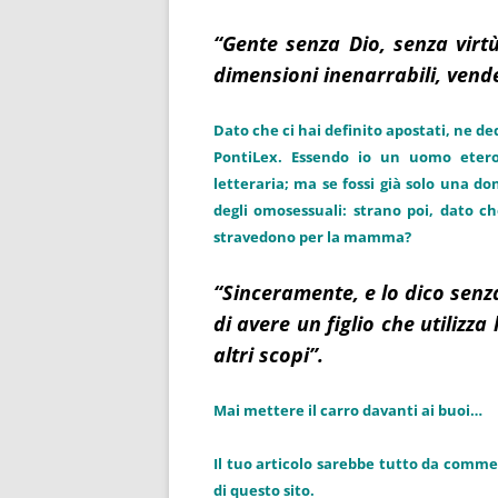
“Gente senza Dio, senza virt
dimensioni inenarrabili, vend
Dato che ci hai definito apostati, ne de
PontiLex. Essendo io un uomo eter
letteraria; ma se fossi già solo una d
degli omosessuali: strano poi, dato ch
stravedono per la mamma?
“Sinceramente, e lo dico senz
di avere un figlio che utilizza
altri scopi”.
Mai mettere il carro davanti ai buoi…
Il tuo articolo sarebbe tutto da comme
di questo sito.