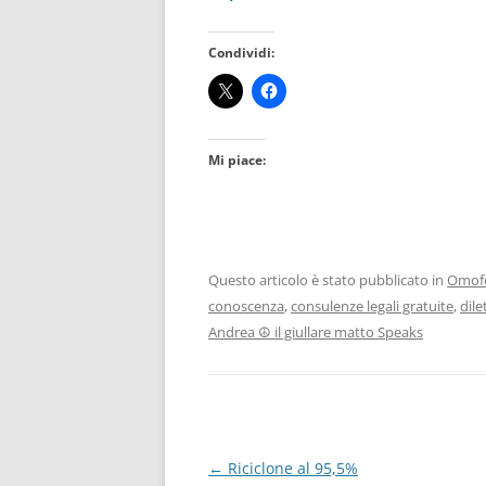
Condividi:
Mi piace:
Questo articolo è stato pubblicato in
Omof
conoscenza
,
consulenze legali gratuite
,
dile
Andrea ☮ il giullare matto Speaks
Navigazione
←
Riciclone al 95,5%