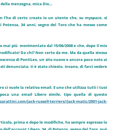
re della menzogna, mica Dio…
on l’ho di certo creato io un utente che, su myspace, si
 di Potenza, 34 anni, segno del Toro che ha messo come
o mai più movimentato dal 15/06/2008 e che, dopo il mio
 modificato! Da chi? Non certo da me. Ma da quella stessa
noscenza di PontiLex, un sito nuovo e ancora poco noto ai
sti denunciata; ti è stato chiesto, invano, di farci vedere
 ci vuole la relativa email. E uno che utilizza tutti i tuoi
’epoca una email Libero simile, tipo quella di questo
arattini.com/jack-russell-terriers//jack-matic/2001-jack-
rticolo, prima e dopo le modifiche, ho sempre espresso la
ro dell’account Libero, 34, di Potenza, segno del Toro, può