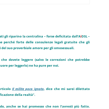
 gli riparino la centralina – forse deficitata dall’A
i
DSL –
rse perché forte delle consulenze legali gratuite che gli
risi del suo proverbiale amore per gli omosessuali.
o che dovete leggere (salvo le correzioni che potrebbe
uore per leggerlo) ne ha pure per noi.
articolo
Il milite poco ignoto
, dice che mi sarei dilettato
icazione della realtà”.
ndo, anche se hai promesso che non l’avresti più fatto.