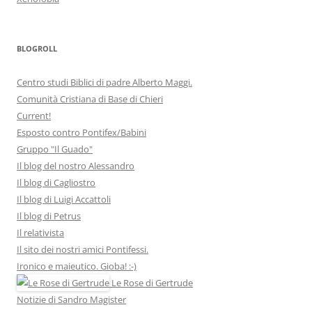
BLOGROLL
Centro studi Biblici di padre Alberto Maggi.
Comunità Cristiana di Base di Chieri
Current!
Esposto contro Pontifex/Babini
Gruppo "Il Guado"
Il blog del nostro Alessandro
Il blog di Cagliostro
Il blog di Luigi Accattoli
Il blog di Petrus
Il relativista
Il sito dei nostri amici Pontifessi.
Ironico e maieutico. Gioba! :-)
Le Rose di Gertrude
Notizie di Sandro Magister