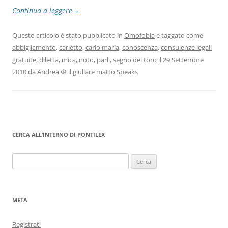
Continua a leggere
→
Questo articolo è stato pubblicato in
Omofobia
e taggato come
abbigliamento
,
carletto
,
carlo maria
,
conoscenza
,
consulenze legali
gratuite
,
diletta
,
mica
,
noto
,
parli
,
segno del toro
il
29 Settembre
2010
da
Andrea ☮ il giullare matto Speaks
CERCA ALL’INTERNO DI PONTILEX
Ricerca
per:
META
Registrati