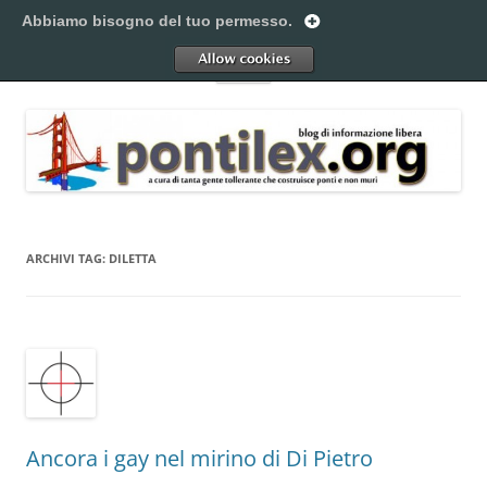
Vai
al
Abbiamo bisogno del tuo permesso.
Pontilex
contenuto
Creiamo ponti. Legalmente.
Allow
Menu
ARCHIVI TAG:
DILETTA
Ancora i gay nel mirino di Di Pietro