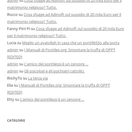
admin
su
Cosa sfugge ad Adinolfi sul sussidio di 20 mila Euro per il
matrimonio religioso? Tutto.
Rocco
su
Cosa sfugge ad Adinolfi sul sussidio di 20 mila Euro per il
matrimonio religioso? Tutto.
Fanny Pirri Pi
su
Cosa sfugge ad Adinolfi sul sussidio di 20 mila Euro
per il matrimonio religioso? Tutto.
Lucia
su
Meglio un ayatollah in casa che un pontifeSSo alla porta
admin
su
I Manuali di Pontilex.org: Smontare la truffa di OPPT
[EDITED]
admin
su
L’amico dei pontilessi è un censore …
admin
su
Gli psicologi e gli psichiatri cattolici.
RIichyTo
su
La terza via
Elia
su
I Manuali di Pontilex.org: Smontare la truffa di OPPT
[EDITED]
Etty
su
L’amico dei pontilessi è un censore …
CATEGORIE