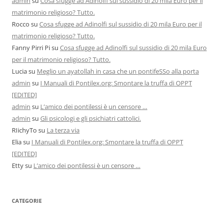
admin
su
Cosa sfugge ad Adinolfi sul sussidio di 20 mila Euro per il
matrimonio religioso? Tutto.
Rocco
su
Cosa sfugge ad Adinolfi sul sussidio di 20 mila Euro per il
matrimonio religioso? Tutto.
Fanny Pirri Pi
su
Cosa sfugge ad Adinolfi sul sussidio di 20 mila Euro
per il matrimonio religioso? Tutto.
Lucia
su
Meglio un ayatollah in casa che un pontifeSSo alla porta
admin
su
I Manuali di Pontilex.org: Smontare la truffa di OPPT
[EDITED]
admin
su
L’amico dei pontilessi è un censore …
admin
su
Gli psicologi e gli psichiatri cattolici.
RIichyTo
su
La terza via
Elia
su
I Manuali di Pontilex.org: Smontare la truffa di OPPT
[EDITED]
Etty
su
L’amico dei pontilessi è un censore …
CATEGORIE