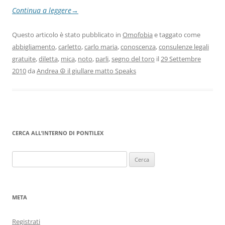
Continua a leggere
→
Questo articolo è stato pubblicato in
Omofobia
e taggato come
abbigliamento
,
carletto
,
carlo maria
,
conoscenza
,
consulenze legali
gratuite
,
diletta
,
mica
,
noto
,
parli
,
segno del toro
il
29 Settembre
2010
da
Andrea ☮ il giullare matto Speaks
CERCA ALL’INTERNO DI PONTILEX
Ricerca
per:
META
Registrati