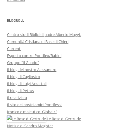
BLOGROLL
Centro studi Biblici di padre Alberto Maggi.
Comunità Cristiana di Base di Chieri
Current!
Esposto contro Pontifex/Babini
Gruppo "Il Guado"
Il blog del nostro Alessandro
Il blog di Cagliostro
Il blog di Luigi Accattoli
Il blog di Petrus
Il relativista
Il sito dei nostri amici Pontifessi.
Ironico e maieutico. Gioba! :-)
Le Rose di Gertrude
Notizie di Sandro Magister