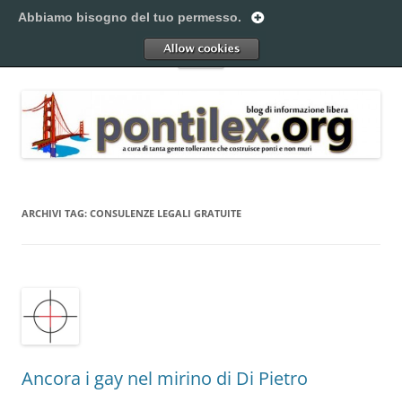
Vai
al
Abbiamo bisogno del tuo permesso.
Pontilex
contenuto
Creiamo ponti. Legalmente.
Allow
Menu
ARCHIVI TAG:
CONSULENZE LEGALI GRATUITE
Ancora i gay nel mirino di Di Pietro