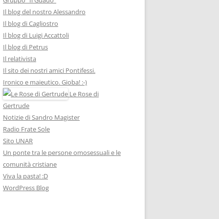
Il blog del nostro Alessandro
Il blog di Cagliostro
Il blog di Luigi Accattoli
Il blog di Petrus
Il relativista
Il sito dei nostri amici Pontifessi.
Ironico e maieutico. Gioba! :-)
Le Rose di
Gertrude
Notizie di Sandro Magister
Radio Frate Sole
Sito UNAR
Un ponte tra le persone omosessuali e le
comunità cristiane
Viva la pasta! :D
WordPress Blog