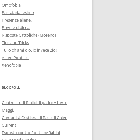
Omofobia
Pastafarianesimo
Presenze aliene.
Previte ci dice…
Risposte Cattoliche (Moreno)
Tips and Tricks
Tu lo chiami dio, io invece Zio!
Video Pontilex
Xenofobia
BLOGROLL
Centro studi Biblici di padre Alberto
Maggi.
Comunità Cristiana di Base di Chieri
Current!
Esposto contro Pontifex/Babini
Gruppo "Il Guado"