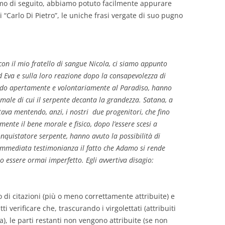
amo di seguito, abbiamo potuto facilmente appurare
i “Carlo Di Pietro”, le uniche frasi vergate di suo pugno
on il mio fratello di sangue Nicola, ci siamo appunto
d Eva e sulla loro reazione dopo la consapevolezza di
ando apertamente e volontariamente al Paradiso, hanno
 male di cui il serpente decanta la grandezza. Satana, a
va mentendo, anzi, i nostri due progenitori, che fino
ente il bene morale e fisico, dopo l’essere scesi a
quistatore serpente, hanno avuto la possibilità di
immediata testimonianza il fatto che Adamo si rende
o essere ormai imperfetto. Egli avvertiva disagio:
to di citazioni (più o meno correttamente attribuite) e
ti verificare che, trascurando i virgolettati (attribuiti
a), le parti restanti non vengono attribuite (se non