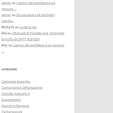
admin
su
L’amico dei pontilessi è un
censore …
admin
su
Gli psicologi e gli psichiatri
cattolici.
RIichyTo
su
La terza via
Elia
su
I Manuali di Pontilex.org: Smontare
la truffa di OPPT [EDITED]
Etty
su
L’amico dei pontilessi è un censore
…
CATEGORIE
Cattiverie Assortite
Comunione e Diffamazione
Concilio Vaticano II
Ecumenismo
Esposti e Denunce
Fantarisposte