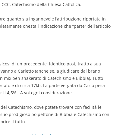
al CCC, Catechismo della Chiesa Cattolica.
re quanto sia ingannevole l’attribuzione riportata in
mpletamente onesta l’indicazione che “parte” dell’articolo
sicosi di un precedente, identico post, tratto a sua
ta vanno a Carletto (anche se, a giudicare dal brano
un mix ben shakerato di Catechismo e Bibbia). Tutto
ortato è di circa 17kb. La parte vergata da Carlo pesa
er il 4,5%. A voi ogni considerazione.
 del Catechismo, dove potete trovare con facilità le
l suo prodigioso polpettone di Bibbia e Catechismo con
rire il tutto.