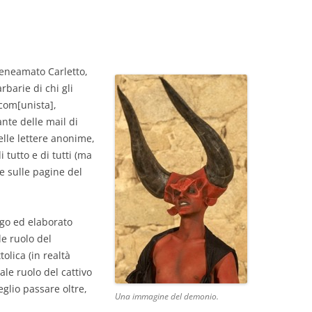
eneamato Carletto,
barie di chi gli
ecom[unista],
ante delle mail di
delle lettere anonime,
i tutto e di tutti (ma
e sulle pagine del
go ed elaborato
le ruolo del
olica (in realtà
le ruolo del cattivo
eglio passare oltre,
Una immagine del demonio.