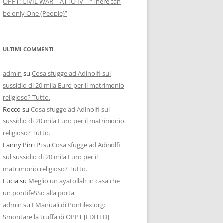
OPPT: CIVIL WAR – ATTO IV – “There can
be only One (People)”
ULTIMI COMMENTI
admin
su
Cosa sfugge ad Adinolfi sul
sussidio di 20 mila Euro per il matrimonio
religioso? Tutto.
Rocco
su
Cosa sfugge ad Adinolfi sul
sussidio di 20 mila Euro per il matrimonio
religioso? Tutto.
Fanny Pirri Pi
su
Cosa sfugge ad Adinolfi
sul sussidio di 20 mila Euro per il
matrimonio religioso? Tutto.
Lucia
su
Meglio un ayatollah in casa che
un pontifeSSo alla porta
admin
su
I Manuali di Pontilex.org:
Smontare la truffa di OPPT [EDITED]