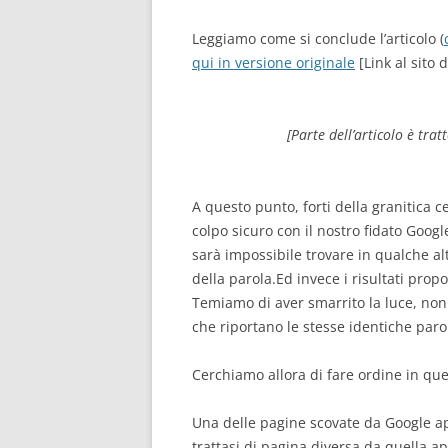
Leggiamo come si conclude l’articolo (
qui in versione originale
[Link al sito d
[Parte dell’articolo è tra
A questo punto, forti della granitica c
colpo sicuro con il nostro fidato Googl
sarà impossibile trovare in qualche alt
della parola.
Ed invece i risultati prop
Temiamo di aver smarrito la luce, non
che riportano le stesse identiche parol
Cerchiamo allora di fare ordine in q
Una delle pagine scovate da Google app
trattasi di pagina diversa da quella a