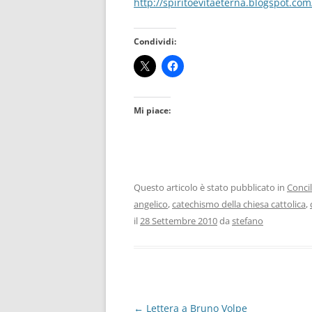
http://spiritoevitaeterna.blogspot.co
Condividi:
Mi piace:
Questo articolo è stato pubblicato in
Concil
angelico
,
catechismo della chiesa cattolica
,
il
28 Settembre 2010
da
stefano
Navigazione
←
Lettera a Bruno Volpe