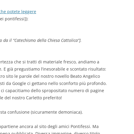
che potete leggere
ei pontifessi]):
tto da il “Catechismo della Chiesa Cattolica”].
ertezza che si tratti di materiale fresco, andiamo a
e. E già pregustiamo l’inesorabile e scontato risultato:
ro sito le parole del nostro novello Beato Angelico
osti da Google ci gettano nello sconforto più profondo.
 ci capacitiamo dello spropositato numero di pagine
e del nostro Carletto preferito!
uesta confusione (sicuramente demoniaca).
artiene ancora al sito degli amici Pontifessi. Ma
ppena pubblicata. Diversa immagine, diverso titolo,