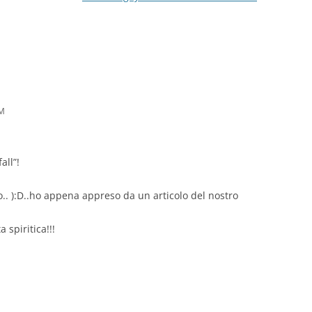
PM
all”!
no.. ):D..ho appena appreso da un articolo del nostro
spiritica!!!