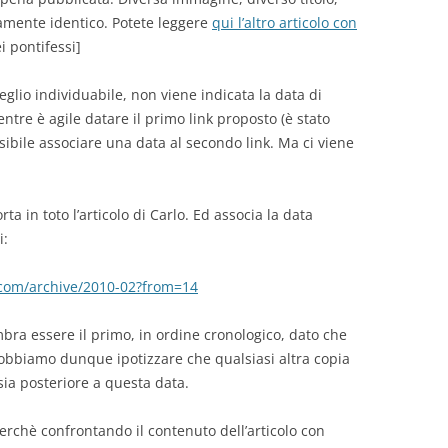
tamente identico. Potete leggere
qui l’altro articolo con
ei pontifessi]
lio individuabile, non viene indicata la data di
ntre è agile datare il primo link proposto (è stato
sibile associare una data al secondo link. Ma ci viene
rta in toto l’articolo di Carlo. Ed associa la data
i:
r.com/archive/2010-02?from=14
mbra essere il primo, in ordine cronologico, dato che
Dobbiamo dunque ipotizzare che qualsiasi altra copia
 sia posteriore a questa data.
erchè confrontando il contenuto dell’articolo con