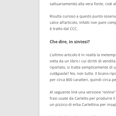
saltuariamente) alla vera fonte, cioè 
Risulta curioso a questo punto osserva
calce all’articolo. Infatti non pare co
è tratto dal CCC.
Che dire, in sintesi?
L’ultimo articolo è in realtà la metemp
volta da un libro i cui diritti di vendi
riportato, si tratta semplicemente di 
cut&paste? No, non tutto. Il brano rip
per circa 800 caratteri, quindi circa p
Al seguente link una versione “online”
frasi usate da Carletto per produrre i
un pizzico di erba Carlettina per insapo