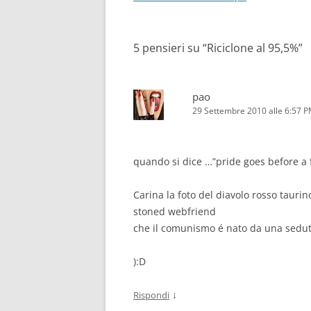
articolo
5 pensieri su “
Riciclone al 95,5%
”
pao
29 Settembre 2010 alle 6:57 
quando si dice …”pride goes before a f
Carina la foto del diavolo rosso tauri
stoned webfriend
che il comunismo é nato da una seduta 
):D
↓
Rispondi