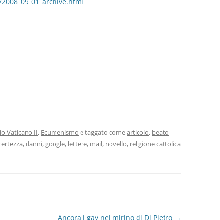
m/2008_09_01_archive.html
io Vaticano II
,
Ecumenismo
e taggato come
articolo
,
beato
certezza
,
danni
,
google
,
lettere
,
mail
,
novello
,
religione cattolica
Ancora i gay nel mirino di Di Pietro
→