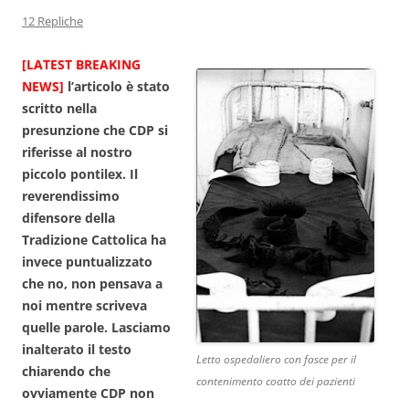
12 Repliche
[LATEST BREAKING
NEWS]
l’articolo è stato
scritto nella
presunzione che CDP si
riferisse al nostro
piccolo pontilex. Il
reverendissimo
difensore della
Tradizione Cattolica ha
invece puntualizzato
che no, non pensava a
noi mentre scriveva
quelle parole. Lasciamo
inalterato il testo
Letto ospedaliero con fasce per il
chiarendo che
contenimento coatto dei pazienti
ovviamente CDP non