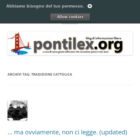
Vai
al
Abbiamo bisogno del tuo permesso.
Pontilex
contenuto
Creiamo ponti. Legalmente.
Allow
Menu
ARCHIVI TAG:
TRADIZIONE CATTOLICA
… ma ovviamente, non ci legge. (updated)