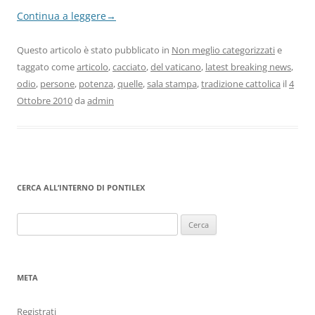
Continua a leggere
→
Questo articolo è stato pubblicato in
Non meglio categorizzati
e
taggato come
articolo
,
cacciato
,
del vaticano
,
latest breaking news
,
odio
,
persone
,
potenza
,
quelle
,
sala stampa
,
tradizione cattolica
il
4
Ottobre 2010
da
admin
CERCA ALL’INTERNO DI PONTILEX
Ricerca
per:
META
Registrati