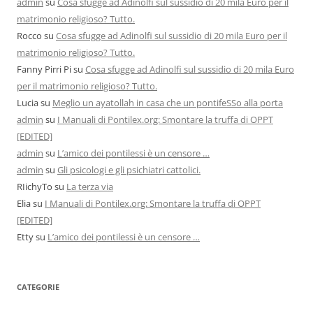
admin
su
Cosa sfugge ad Adinolfi sul sussidio di 20 mila Euro per il
matrimonio religioso? Tutto.
Rocco
su
Cosa sfugge ad Adinolfi sul sussidio di 20 mila Euro per il
matrimonio religioso? Tutto.
Fanny Pirri Pi
su
Cosa sfugge ad Adinolfi sul sussidio di 20 mila Euro
per il matrimonio religioso? Tutto.
Lucia
su
Meglio un ayatollah in casa che un pontifeSSo alla porta
admin
su
I Manuali di Pontilex.org: Smontare la truffa di OPPT
[EDITED]
admin
su
L’amico dei pontilessi è un censore …
admin
su
Gli psicologi e gli psichiatri cattolici.
RIichyTo
su
La terza via
Elia
su
I Manuali di Pontilex.org: Smontare la truffa di OPPT
[EDITED]
Etty
su
L’amico dei pontilessi è un censore …
CATEGORIE