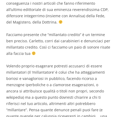
conseguenza i nostri articoli che fanno riferimento
all’ultimo edittoriale di sua eminenza reverendissima CDP,
difensore integerrimo (insieme con Annalisa) della Fede,
del Magistero, della Dottrina.
Facciamo presente che “millantato credito” è un termine
ben preciso. Carletto, corri dai carabinieri e denunciaci per
millantato credito. Così ci facciamo un paio di sonore risate
alla faccia tua
Volendo proprio esagerare potresti accusarci di essere
millantatori (Il ‘millantatore’ è colui che ha atteggiamenti
boriosi e vanagloriosi in pubblico, facendo ricorso a
menzogne iperboliche o a clamorose esagerazioni, o
ancora si attribuisce qualità o titoli non propri, secondo
wikipedia) ma a questo punto dovresti chiarire a chi ti
riferisci nel tuo articolo, altrimenti altri potrebbero
“millantare”. Pensa quante denunce penali puoi fare (e
quante querele per calunnia riceveresti in cambio) … una