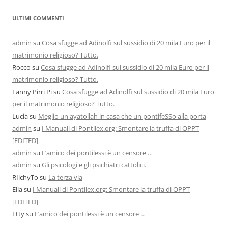
ULTIMI COMMENTI
admin
su
Cosa sfugge ad Adinolfi sul sussidio di 20 mila Euro per il
matrimonio religioso? Tutto.
Rocco
su
Cosa sfugge ad Adinolfi sul sussidio di 20 mila Euro per il
matrimonio religioso? Tutto.
Fanny Pirri Pi
su
Cosa sfugge ad Adinolfi sul sussidio di 20 mila Euro
per il matrimonio religioso? Tutto.
Lucia
su
Meglio un ayatollah in casa che un pontifeSSo alla porta
admin
su
I Manuali di Pontilex.org: Smontare la truffa di OPPT
[EDITED]
admin
su
L’amico dei pontilessi è un censore …
admin
su
Gli psicologi e gli psichiatri cattolici.
RIichyTo
su
La terza via
Elia
su
I Manuali di Pontilex.org: Smontare la truffa di OPPT
[EDITED]
Etty
su
L’amico dei pontilessi è un censore …