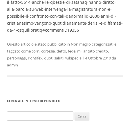
il-fatto/5614-anche-le-qbestie-di-satanaq-hanno-diritto-
alla-parola-su-web-intervenga-la-magistratura-non-e-
possibile-il-confronto-con-tali-qanormaliq-2000-anni-di-
cristianesimo-vengono-quotidianamente-derisi-e-diffamati-
da-4-qsquilibratiq#commentID19356
Questo articolo è stato pubblicato in
Non meglio categorizzati
e
taggato come
corri
,
cortesia
,
detto
,
fede
,
millantato credito
,
personaggi
,
Pontifex
,
quot
,
saluti
,
wikipedia
il
4 Ottobre 2010
da
admin
CERCA ALL’INTERNO DI PONTILEX
Ricerca
per: