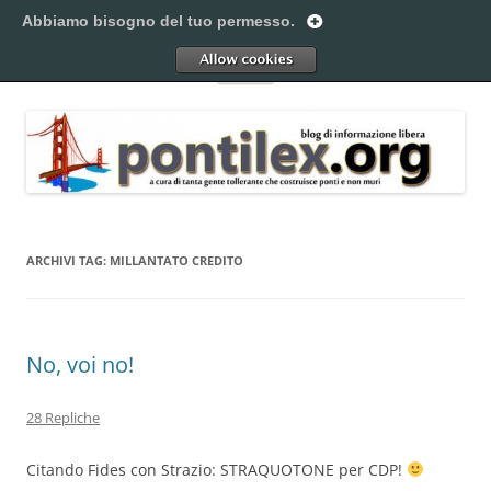
Vai
al
Abbiamo bisogno del tuo permesso.
Pontilex
contenuto
Creiamo ponti. Legalmente.
Allow
Menu
ARCHIVI TAG:
MILLANTATO CREDITO
No, voi no!
28 Repliche
Citando Fides con Strazio: STRAQUOTONE per CDP!