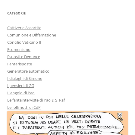
CATEGORIE
Cattiverie Assortite
Comunione e Diffamazione
Concilio Vaticano II
Ecumenismo
Esposti e Denunce
Fantarisposte
Generatore automatico
I dialoghi di Simone
I pensieri di GG
L'angolo di Pao
Le fantainterviste di Pao & S_Raf
Le folli notti di CdP