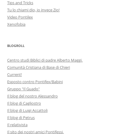
Tips and Tricks
Tu lo chiami dio, io invece Zio!
Video Pontilex
Xenofobia
BLOGROLL
Centro studi Biblici di padre Alberto Maggi.
Comunità Cristiana di Base di Chieri
Current!
Esposto contro Pontifex/Babini
Gruppo "Il Guado"
Il blog del nostro Alessandro
Il blog di Cagliostro
Il blog di Luigi Accattoli
Il blog di Petrus
Il relativista
Il sito dei nostri amici Pontifessi.