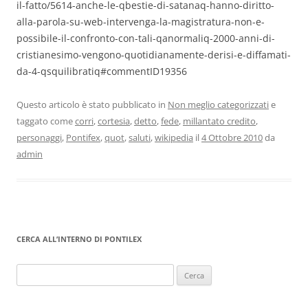
il-fatto/5614-anche-le-qbestie-di-satanaq-hanno-diritto-
alla-parola-su-web-intervenga-la-magistratura-non-e-
possibile-il-confronto-con-tali-qanormaliq-2000-anni-di-
cristianesimo-vengono-quotidianamente-derisi-e-diffamati-
da-4-qsquilibratiq#commentID19356
Questo articolo è stato pubblicato in
Non meglio categorizzati
e
taggato come
corri
,
cortesia
,
detto
,
fede
,
millantato credito
,
personaggi
,
Pontifex
,
quot
,
saluti
,
wikipedia
il
4 Ottobre 2010
da
admin
CERCA ALL’INTERNO DI PONTILEX
Ricerca
per: