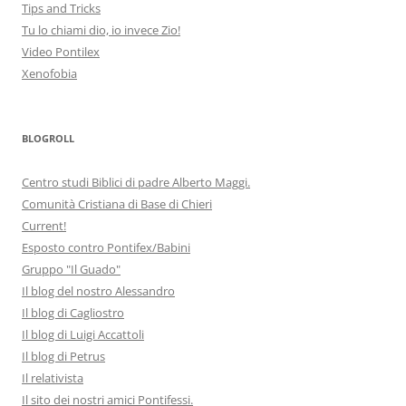
Tips and Tricks
Tu lo chiami dio, io invece Zio!
Video Pontilex
Xenofobia
BLOGROLL
Centro studi Biblici di padre Alberto Maggi.
Comunità Cristiana di Base di Chieri
Current!
Esposto contro Pontifex/Babini
Gruppo "Il Guado"
Il blog del nostro Alessandro
Il blog di Cagliostro
Il blog di Luigi Accattoli
Il blog di Petrus
Il relativista
Il sito dei nostri amici Pontifessi.