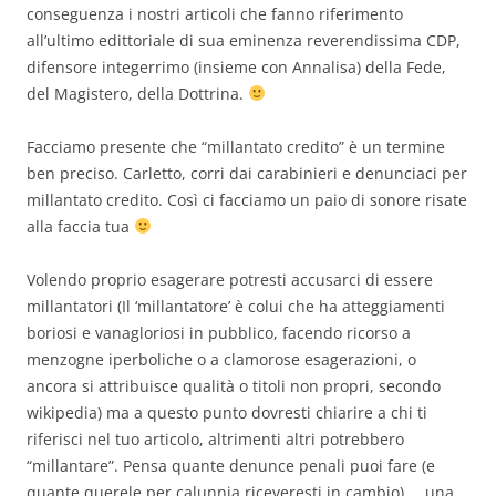
conseguenza i nostri articoli che fanno riferimento
all’ultimo edittoriale di sua eminenza reverendissima CDP,
difensore integerrimo (insieme con Annalisa) della Fede,
del Magistero, della Dottrina.
Facciamo presente che “millantato credito” è un termine
ben preciso. Carletto, corri dai carabinieri e denunciaci per
millantato credito. Così ci facciamo un paio di sonore risate
alla faccia tua
Volendo proprio esagerare potresti accusarci di essere
millantatori (Il ‘millantatore’ è colui che ha atteggiamenti
boriosi e vanagloriosi in pubblico, facendo ricorso a
menzogne iperboliche o a clamorose esagerazioni, o
ancora si attribuisce qualità o titoli non propri, secondo
wikipedia) ma a questo punto dovresti chiarire a chi ti
riferisci nel tuo articolo, altrimenti altri potrebbero
“millantare”. Pensa quante denunce penali puoi fare (e
quante querele per calunnia riceveresti in cambio) … una