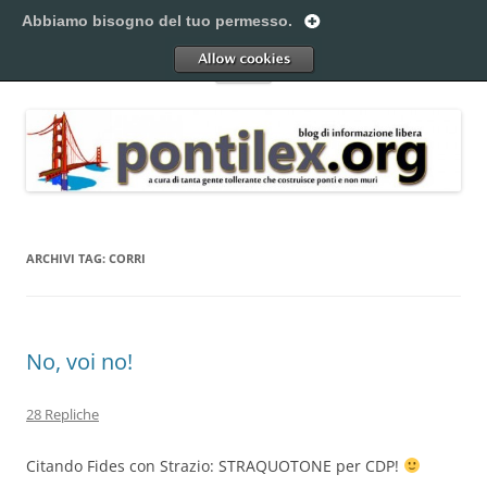
Vai
al
Abbiamo bisogno del tuo permesso.
Pontilex
contenuto
Creiamo ponti. Legalmente.
Allow
Menu
ARCHIVI TAG:
CORRI
No, voi no!
28 Repliche
Citando Fides con Strazio: STRAQUOTONE per CDP!