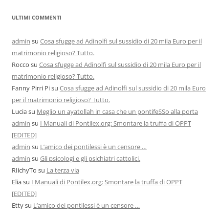
ULTIMI COMMENTI
admin
su
Cosa sfugge ad Adinolfi sul sussidio di 20 mila Euro per il
matrimonio religioso? Tutto.
Rocco
su
Cosa sfugge ad Adinolfi sul sussidio di 20 mila Euro per il
matrimonio religioso? Tutto.
Fanny Pirri Pi
su
Cosa sfugge ad Adinolfi sul sussidio di 20 mila Euro
per il matrimonio religioso? Tutto.
Lucia
su
Meglio un ayatollah in casa che un pontifeSSo alla porta
admin
su
I Manuali di Pontilex.org: Smontare la truffa di OPPT
[EDITED]
admin
su
L’amico dei pontilessi è un censore …
admin
su
Gli psicologi e gli psichiatri cattolici.
RIichyTo
su
La terza via
Elia
su
I Manuali di Pontilex.org: Smontare la truffa di OPPT
[EDITED]
Etty
su
L’amico dei pontilessi è un censore …