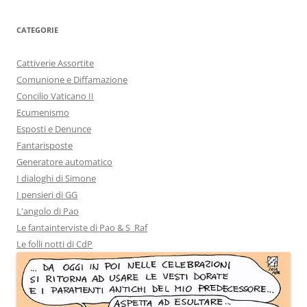
CATEGORIE
Cattiverie Assortite
Comunione e Diffamazione
Concilio Vaticano II
Ecumenismo
Esposti e Denunce
Fantarisposte
Generatore automatico
I dialoghi di Simone
I pensieri di GG
L'angolo di Pao
Le fantainterviste di Pao & S_Raf
Le folli notti di CdP