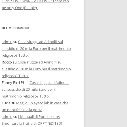
OPPT: CIVIL WAR – ATTO IV – “There can
be only One (People)”
ULTIMI COMMENTI
admin
su
Cosa sfugge ad Adinolfi sul
sussidio di 20 mila Euro per il matrimonio
religioso? Tutto.
Rocco
su
Cosa sfugge ad Adinolfi sul
sussidio di 20 mila Euro per il matrimonio
religioso? Tutto.
Fanny Pirri Pi
su
Cosa sfugge ad Adinolfi
sul sussidio di 20 mila Euro per il
matrimonio religioso? Tutto.
Lucia
su
Meglio un ayatollah in casa che
un pontifeSSo alla porta
admin
su
I Manuali di Pontilex.org:
Smontare la truffa di OPPT [EDITED]