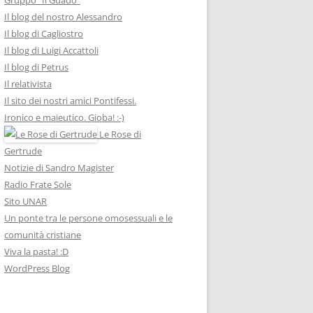
Il blog del nostro Alessandro
Il blog di Cagliostro
Il blog di Luigi Accattoli
Il blog di Petrus
Il relativista
Il sito dei nostri amici Pontifessi.
Ironico e maieutico. Gioba! :-)
Le Rose di
Gertrude
Notizie di Sandro Magister
Radio Frate Sole
Sito UNAR
Un ponte tra le persone omosessuali e le
comunità cristiane
Viva la pasta! :D
WordPress Blog