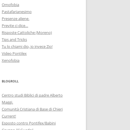
Omofobia
Pastafarianesimo
Presenze aliene.
Previte ci dice…
Risposte Cattoliche (Moreno)
Tips and Tricks
Tu lo chiami dio, io invece Zio!
Video Pontilex
Xenofobia
BLOGROLL
Centro studi Biblici di padre Alberto
Maggi.
Comunità Cristiana di Base di Chieri
Current!
Esposto contro Pontifex/Babini
Gruppo "Il Guado"