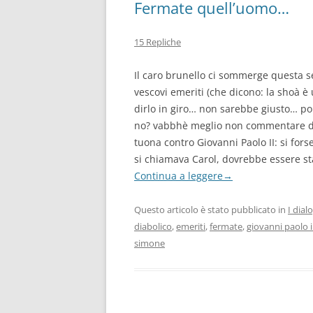
Fermate quell’uomo…
15 Repliche
Il caro brunello ci sommerge questa se
vescovi emeriti (che dicono: la shoà è
dirlo in giro… non sarebbe giusto… poi
no? vabbhè meglio non commentare dai) 
tuona contro Giovanni Paolo II: si fors
si chiamava Carol, dovrebbe essere s
Continua a leggere
→
Questo articolo è stato pubblicato in
I dial
diabolico
,
emeriti
,
fermate
,
giovanni paolo i
simone