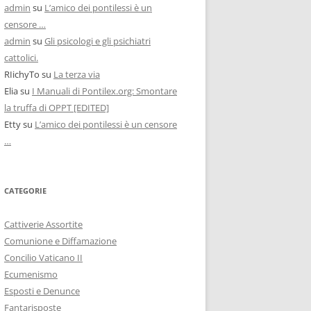
admin
su
L’amico dei pontilessi è un
censore …
admin
su
Gli psicologi e gli psichiatri
cattolici.
RIichyTo
su
La terza via
Elia
su
I Manuali di Pontilex.org: Smontare
la truffa di OPPT [EDITED]
Etty
su
L’amico dei pontilessi è un censore
…
CATEGORIE
Cattiverie Assortite
Comunione e Diffamazione
Concilio Vaticano II
Ecumenismo
Esposti e Denunce
Fantarisposte