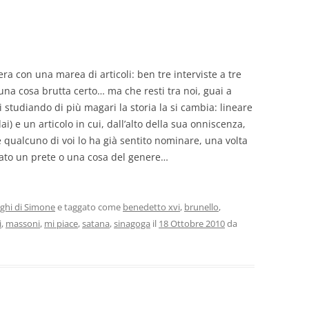
ra con una marea di articoli: ben tre interviste a tre
 una cosa brutta certo… ma che resti tra noi, guai a
 studiando di più magari la storia la si cambia: lineare
e un articolo in cui, dall’alto della sua onniscenza,
e qualcuno di voi lo ha già sentito nominare, una volta
tato un prete o una cosa del genere…
oghi di Simone
e taggato come
benedetto xvi
,
brunello
,
i
,
massoni
,
mi piace
,
satana
,
sinagoga
il
18 Ottobre 2010
da