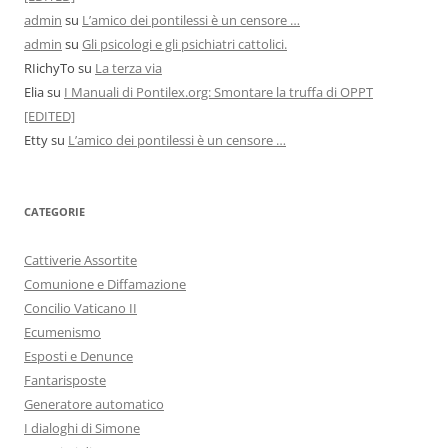
admin
su
L’amico dei pontilessi è un censore …
admin
su
Gli psicologi e gli psichiatri cattolici.
RIichyTo
su
La terza via
Elia
su
I Manuali di Pontilex.org: Smontare la truffa di OPPT
[EDITED]
Etty
su
L’amico dei pontilessi è un censore …
CATEGORIE
Cattiverie Assortite
Comunione e Diffamazione
Concilio Vaticano II
Ecumenismo
Esposti e Denunce
Fantarisposte
Generatore automatico
I dialoghi di Simone