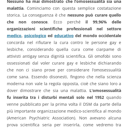
Nessuno ha mai dimostrato che l’omosessualità sia una
malattia
. Cominciamo con questa semplice costatazione
storica. La conseguenza è che
nessuno può curare quello
che non conosce
. Ecco perché
il 99,96% delle
organizzazioni scientifiche professionali nel settore
medico
,
psicologico
ed
educativo
del mondo occidentale
concorda nel rifiutare la cura contro le persone gay e
lesbiche, considerando quella cura come ciarpame di
attivisti antigay senza dignità scientifica. Gli omofobi sono
ossessionati dal voler curare gay e lesbiche dichiarando
che non ci siano prove per considerare l’omosessualità
come sana. Essendo disonesti, fingono che nella scienza
moderna non vale la regola opposta, cioè che siano loro a
dover dimostrare che sia una malattia.
L’omosessualità
fu inserita tra i disturbi mentali solo nel 1952
quando
venne pubblicato per la prima volta il DSM da parte della
più importante organizzazione medico-scientifica al mondo
(American Psychiatric Association). Non avevano alcuna
prova scientifica seria per inserirla, come vedremo tra