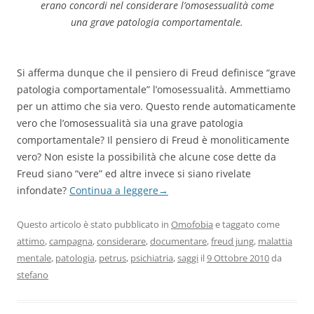
erano concordi nel considerare l’omosessualità come
una grave patologia comportamentale.
Si afferma dunque che il pensiero di Freud definisce “grave
patologia comportamentale” l’omosessualità. Ammettiamo
per un attimo che sia vero. Questo rende automaticamente
vero che l’omosessualità sia una grave patologia
comportamentale? Il pensiero di Freud è monoliticamente
vero? Non esiste la possibilità che alcune cose dette da
Freud siano “vere” ed altre invece si siano rivelate
infondate?
Continua a leggere
→
Questo articolo è stato pubblicato in
Omofobia
e taggato come
attimo
,
campagna
,
considerare
,
documentare
,
freud jung
,
malattia
mentale
,
patologia
,
petrus
,
psichiatria
,
saggi
il
9 Ottobre 2010
da
stefano