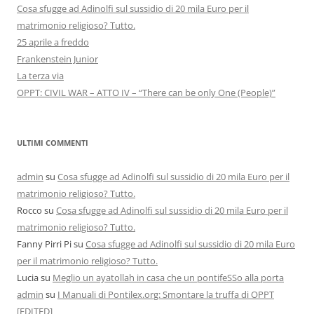
Cosa sfugge ad Adinolfi sul sussidio di 20 mila Euro per il
matrimonio religioso? Tutto.
25 aprile a freddo
Frankenstein Junior
La terza via
OPPT: CIVIL WAR – ATTO IV – “There can be only One (People)”
ULTIMI COMMENTI
admin
su
Cosa sfugge ad Adinolfi sul sussidio di 20 mila Euro per il
matrimonio religioso? Tutto.
Rocco
su
Cosa sfugge ad Adinolfi sul sussidio di 20 mila Euro per il
matrimonio religioso? Tutto.
Fanny Pirri Pi
su
Cosa sfugge ad Adinolfi sul sussidio di 20 mila Euro
per il matrimonio religioso? Tutto.
Lucia
su
Meglio un ayatollah in casa che un pontifeSSo alla porta
admin
su
I Manuali di Pontilex.org: Smontare la truffa di OPPT
[EDITED]