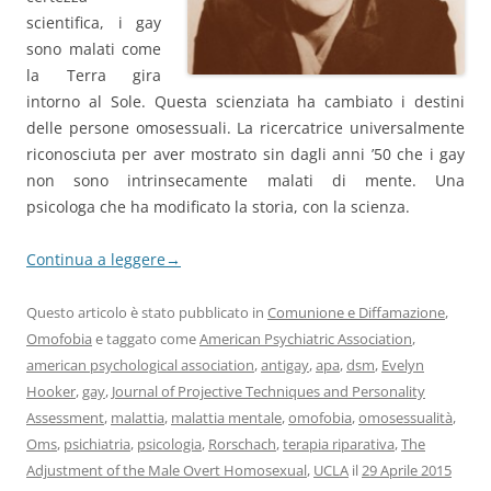
scientifica, i gay
sono malati come
la Terra gira
intorno al Sole. Questa scienziata ha cambiato i destini
delle persone omosessuali. La ricercatrice universalmente
riconosciuta per aver mostrato sin dagli anni ’50 che i gay
non sono intrinsecamente malati di mente. Una
psicologa che ha modificato la storia, con la scienza.
Continua a leggere
→
Questo articolo è stato pubblicato in
Comunione e Diffamazione
,
Omofobia
e taggato come
American Psychiatric Association
,
american psychological association
,
antigay
,
apa
,
dsm
,
Evelyn
Hooker
,
gay
,
Journal of Projective Techniques and Personality
Assessment
,
malattia
,
malattia mentale
,
omofobia
,
omosessualità
,
Oms
,
psichiatria
,
psicologia
,
Rorschach
,
terapia riparativa
,
The
Adjustment of the Male Overt Homosexual
,
UCLA
il
29 Aprile 2015