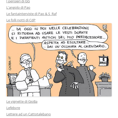
I pensieri di GG
L'angolo di Pao
Le fantainterviste di Pao & S_Raf
Le folli notti di CdP
Le vignette di GioBa
Lefebvre
Lettere ad un Cattotalebano