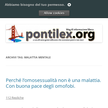
Vai
al
Abbiamo bisogno del tuo permesso.
Pontilex
contenuto
Creiamo ponti. Legalmente.
Allow
Menu
ARCHIVI TAG:
MALATTIA MENTALE
Perché l’omosessualità non è una malattia.
Con buona pace degli omofobi.
112 Repliche