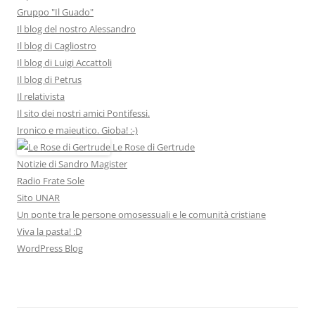
Gruppo "Il Guado"
Il blog del nostro Alessandro
Il blog di Cagliostro
Il blog di Luigi Accattoli
Il blog di Petrus
Il relativista
Il sito dei nostri amici Pontifessi.
Ironico e maieutico. Gioba! :-)
Le Rose di Gertrude
Notizie di Sandro Magister
Radio Frate Sole
Sito UNAR
Un ponte tra le persone omosessuali e le comunità cristiane
Viva la pasta! :D
WordPress Blog