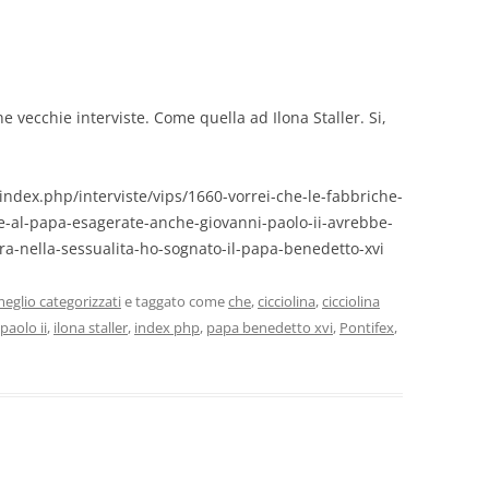
one vecchie interviste. Come quella ad Ilona Staller. Si,
index.php/interviste/vips/1660-vorrei-che-le-fabbriche-
tiche-al-papa-esagerate-anche-giovanni-paolo-ii-avrebbe-
ura-nella-sessualita-ho-sognato-il-papa-benedetto-xvi
eglio categorizzati
e taggato come
che
,
cicciolina
,
cicciolina
paolo ii
,
ilona staller
,
index php
,
papa benedetto xvi
,
Pontifex
,