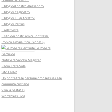
Il blog del nostro Alessandro
Il blog di Cagliostro
Il blog di Luigi Accattoli
Il blog di Petrus
Il relativista
Il sito dei nostri amici Pontifessi.
Ironico e maieutico. Gioba! :-)
Le Rose di
Gertrude
Notizie di Sandro Magister
Radio Frate Sole
Sito UNAR
Un ponte tra le persone omosessuali e le
comunità cristiane
Viva la pasta! :D
WordPress Blog