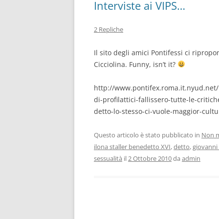
Interviste ai VIPS…
2 Repliche
Il sito degli amici Pontifessi ci riprop
Cicciolina. Funny, isn’t it?
http://www.pontifex.roma.it.nyud.net/
di-profilattici-fallissero-tutte-le-cri
detto-lo-stesso-ci-vuole-maggior-cult
Questo articolo è stato pubblicato in
Non m
ilona staller benedetto XVI
,
detto
,
giovanni 
sessualità
il
2 Ottobre 2010
da
admin