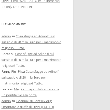
OPPT: CIVIL WAR – ATTO IV – “There can
be only One (People)”
ULTIMI COMMENTI
admin
su
Cosa sfugge ad Adinolfi sul
sussidio di 20 mila Euro per il matrimonio
religioso? Tutto.
Rocco
su
Cosa sfugge ad Adinolfi sul
sussidio di 20 mila Euro per il matrimonio
religioso? Tutto.
Fanny Pirri Pi
su
Cosa sfugge ad Adinolfi
sul sussidio di 20 mila Euro per il
matrimonio religioso? Tutto.
Lucia
su
Meglio un ayatollah in casa che
un pontifeSSo alla porta
admin
su
I Manuali di Pontilex.org:
Smontare la truffa di OPPT [EDITED]