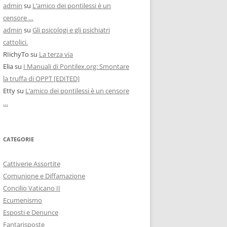
admin
su
L’amico dei pontilessi è un
censore …
admin
su
Gli psicologi e gli psichiatri
cattolici.
RIichyTo
su
La terza via
Elia
su
I Manuali di Pontilex.org: Smontare
la truffa di OPPT [EDITED]
Etty
su
L’amico dei pontilessi è un censore
…
CATEGORIE
Cattiverie Assortite
Comunione e Diffamazione
Concilio Vaticano II
Ecumenismo
Esposti e Denunce
Fantarisposte