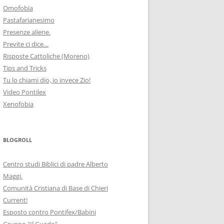
Omofobia
Pastafarianesimo
Presenze aliene.
Previte ci dice…
Risposte Cattoliche (Moreno)
Tips and Tricks
Tu lo chiami dio, io invece Zio!
Video Pontilex
Xenofobia
BLOGROLL
Centro studi Biblici di padre Alberto
Maggi.
Comunità Cristiana di Base di Chieri
Current!
Esposto contro Pontifex/Babini
Gruppo "Il Guado"