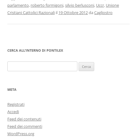
parlamento
,
roberto formigoni
,
silvio berlusconi
,
Uccr
,
Unione
Cristiani Cattolici Razionali
il
19 Ottobre 2012
da
Cagliostro
CERCA ALL’INTERNO DI PONTILEX
Ricerca
per:
META
Registrati
Accedi
Feed dei contenuti
Feed dei commenti
WordPress.org