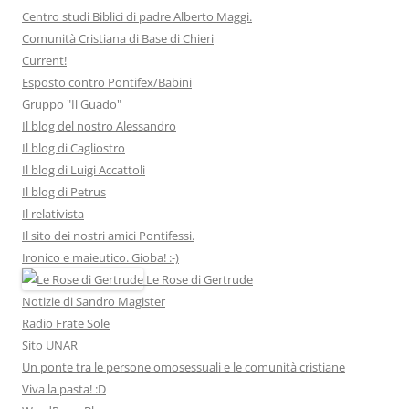
Centro studi Biblici di padre Alberto Maggi.
Comunità Cristiana di Base di Chieri
Current!
Esposto contro Pontifex/Babini
Gruppo "Il Guado"
Il blog del nostro Alessandro
Il blog di Cagliostro
Il blog di Luigi Accattoli
Il blog di Petrus
Il relativista
Il sito dei nostri amici Pontifessi.
Ironico e maieutico. Gioba! :-)
Le Rose di Gertrude
Notizie di Sandro Magister
Radio Frate Sole
Sito UNAR
Un ponte tra le persone omosessuali e le comunità cristiane
Viva la pasta! :D