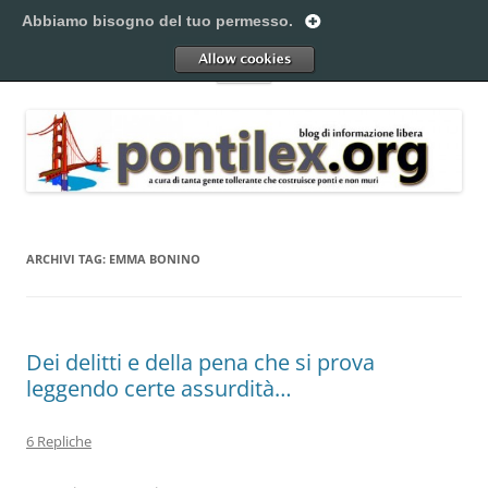
Vai
al
Abbiamo bisogno del tuo permesso.
Pontilex
contenuto
Creiamo ponti. Legalmente.
Allow
Menu
ARCHIVI TAG:
EMMA BONINO
Dei delitti e della pena che si prova
leggendo certe assurdità…
6 Repliche