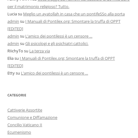
per il matrimonio religioso? Tutto.
Lucia
su
Meglio un ayatollah in casa che un pontifeSSo alla porta
admin
su
I Manuali di Pontilex.org: Smontare la truffa di OPPT
[EDITED]
admin
su
L’amico dei pontilessi è un censore …
admin
su
Gli psicologi e gli psichiatri cattolici.
RIichyTo
su
La terza via
Elia
su
I Manuali di Pontilex.org: Smontare la truffa di OPPT
[EDITED]
Etty
su
L’amico dei pontilessi è un censore …
CATEGORIE
Cattiverie Assortite
Comunione e Diffamazione
Concilio Vaticano II
Ecumenismo