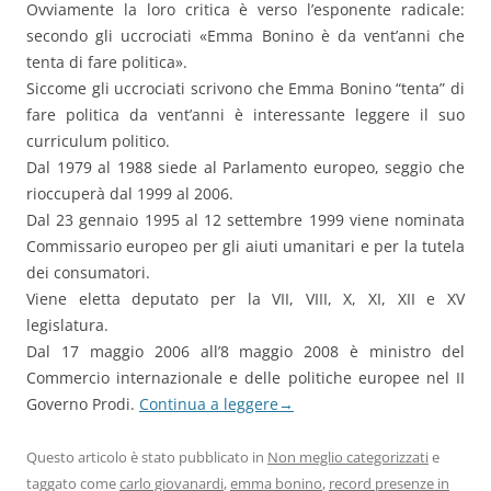
Ovviamente la loro critica è verso l’esponente radicale:
secondo gli uccrociati «Emma Bonino è da vent’anni che
tenta di fare politica».
Siccome gli uccrociati scrivono che Emma Bonino “tenta” di
fare politica da vent’anni è interessante leggere il suo
curriculum politico.
Dal 1979 al 1988 siede al Parlamento europeo, seggio che
rioccuperà dal 1999 al 2006.
Dal 23 gennaio 1995 al 12 settembre 1999 viene nominata
Commissario europeo per gli aiuti umanitari e per la tutela
dei consumatori.
Viene eletta deputato per la VII, VIII, X, XI, XII e XV
legislatura.
Dal 17 maggio 2006 all’8 maggio 2008 è ministro del
Commercio internazionale e delle politiche europee nel II
Governo Prodi.
Continua a leggere
→
Questo articolo è stato pubblicato in
Non meglio categorizzati
e
taggato come
carlo giovanardi
,
emma bonino
,
record presenze in