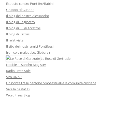
Esposto contro Pontifex/Babini
Gruppo "Il Guado"
Il blog del nostro Alessandro
Il blog di Cagliostro
Il blog di Luigi Accattoli
Il blog di Petrus
Il relativista
Il sito dei nostri amici Pontifessi.
Ironico e maieutico. Gioba! :-)
Le Rose di Gertrude
Notizie di Sandro Magister
Radio Frate Sole
Sito UNAR
Un ponte tra le persone omosessuali e le comunità cristiane
Viva la pasta! :D
WordPress Blog