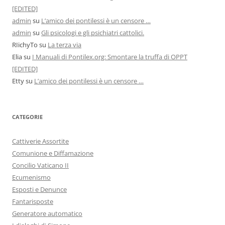
[EDITED]
admin
su
L’amico dei pontilessi è un censore …
admin
su
Gli psicologi e gli psichiatri cattolici.
RIichyTo
su
La terza via
Elia
su
I Manuali di Pontilex.org: Smontare la truffa di OPPT
[EDITED]
Etty
su
L’amico dei pontilessi è un censore …
CATEGORIE
Cattiverie Assortite
Comunione e Diffamazione
Concilio Vaticano II
Ecumenismo
Esposti e Denunce
Fantarisposte
Generatore automatico