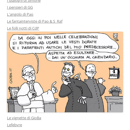
I dialoghi di Simone
I pensieri di GG
L'angolo di Pao
Le fantainterviste di Pao & S_Raf
Le folli notti di CdP
Le vignette di GioBa
Lefebvre