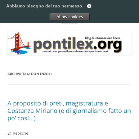
Vai
al
Abbiamo bisogno del tuo permesso.
Pontilex
contenuto
Creiamo ponti. Legalmente.
Allow
Menu
ARCHIVI TAG:
DON INZOLI
A proposito di preti, magistratura e
Costanza Miriano (e di giornalismo fatto un
po’ così…)
21 Repliche