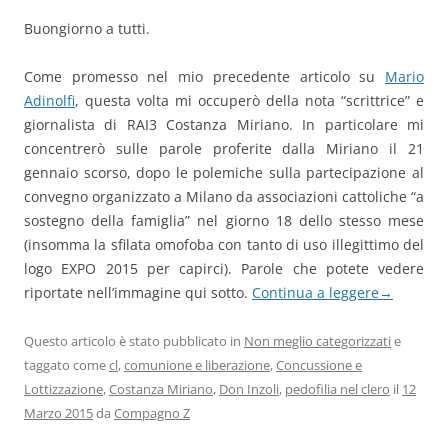
Buongiorno a tutti.
Come promesso nel mio precedente articolo su
Mario
Adinolfi
, questa volta mi occuperò della nota “scrittrice” e
giornalista di RAI3 Costanza Miriano. In particolare mi
concentrerò sulle parole proferite dalla Miriano il 21
gennaio scorso, dopo le polemiche sulla partecipazione al
convegno organizzato a Milano da associazioni cattoliche “a
sostegno della famiglia” nel giorno 18 dello stesso mese
(insomma la sfilata omofoba con tanto di uso illegittimo del
logo EXPO 2015 per capirci). Parole che potete vedere
riportate nell’immagine qui sotto.
Continua a leggere
→
Questo articolo è stato pubblicato in
Non meglio categorizzati
e
taggato come
cl
,
comunione e liberazione
,
Concussione e
Lottizzazione
,
Costanza Miriano
,
Don Inzoli
,
pedofilia nel clero
il
12
Marzo 2015
da
Compagno Z