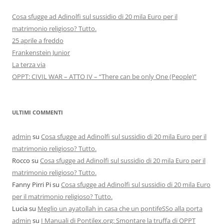
Cosa sfugge ad Adinolfi sul sussidio di 20 mila Euro per il
matrimonio religioso? Tutto.
25 aprile a freddo
Frankenstein Junior
La terza via
OPPT: CIVIL WAR – ATTO IV – “There can be only One (People)”
ULTIMI COMMENTI
admin
su
Cosa sfugge ad Adinolfi sul sussidio di 20 mila Euro per il
matrimonio religioso? Tutto.
Rocco
su
Cosa sfugge ad Adinolfi sul sussidio di 20 mila Euro per il
matrimonio religioso? Tutto.
Fanny Pirri Pi
su
Cosa sfugge ad Adinolfi sul sussidio di 20 mila Euro
per il matrimonio religioso? Tutto.
Lucia
su
Meglio un ayatollah in casa che un pontifeSSo alla porta
admin
su
I Manuali di Pontilex.org: Smontare la truffa di OPPT