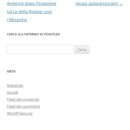
articolo
Avvenire dopo l’invasione
(quasi autocensurato)
→
turca della Rojava: una
riflessione
CERCA ALL’INTERNO DI PONTILEX
Ricerca
per:
META
Registrati
Accedi
Feed dei contenuti
Feed dei commenti
WordPress.org