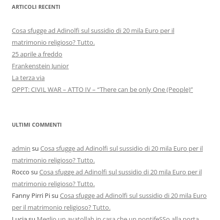
ARTICOLI RECENTI
Cosa sfugge ad Adinolfi sul sussidio di 20 mila Euro per il
matrimonio religioso? Tutto.
25 aprile a freddo
Frankenstein Junior
La terza via
OPPT: CIVIL WAR – ATTO IV – “There can be only One (People)”
ULTIMI COMMENTI
admin
su
Cosa sfugge ad Adinolfi sul sussidio di 20 mila Euro per il
matrimonio religioso? Tutto.
Rocco
su
Cosa sfugge ad Adinolfi sul sussidio di 20 mila Euro per il
matrimonio religioso? Tutto.
Fanny Pirri Pi
su
Cosa sfugge ad Adinolfi sul sussidio di 20 mila Euro
per il matrimonio religioso? Tutto.
Lucia
su
Meglio un ayatollah in casa che un pontifeSSo alla porta