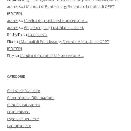
admin
su
I Manuali di Pontilex.org: Smontare la truffa di OPPT
[EDITED]
admin
su
L’amico dei pontilessi è un censore …
admin
su
Gli psicologi e gli psichiatri cattolici.
RIichyTo
su
La terza via
Elia
su
I Manuali di Pontilex.org: Smontare la truffa di OPPT
[EDITED]
Etty
su
L’amico dei pontilessi è un censore …
CATEGORIE
Cattiverie Assortite
Comunione e Diffamazione
Concilio Vaticano II
Ecumenismo
Esposti e Denunce
Fantarisposte