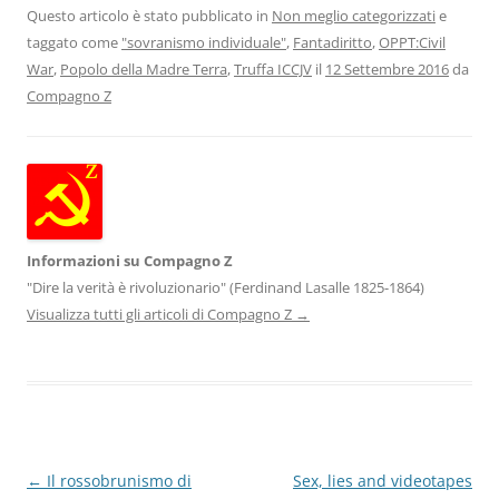
Questo articolo è stato pubblicato in
Non meglio categorizzati
e
taggato come
"sovranismo individuale"
,
Fantadiritto
,
OPPT:Civil
War
,
Popolo della Madre Terra
,
Truffa ICCJV
il
12 Settembre 2016
da
Compagno Z
Informazioni su Compagno Z
"Dire la verità è rivoluzionario" (Ferdinand Lasalle 1825-1864)
Visualizza tutti gli articoli di Compagno Z
→
Navigazione
←
Il rossobrunismo di
Sex, lies and videotapes