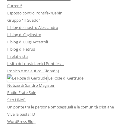
Current!
Esposto contro Pontifex/Babini
Gruppo "Il Guado"
Il blog del nostro Alessandro
Il blog di Cagliostro
Il blog di Luigi Accattoli
Il blog di Petrus
Il relativista
Il sito dei nostri amici Pontifessi.
Ironico e maieutico. Gioba! :-)
Le Rose di Gertrude
Notizie di Sandro Magister
Radio Frate Sole
Sito UNAR
Un ponte tra le persone omosessuali e le comunità cristiane
Viva la pasta! :D
WordPress Blog