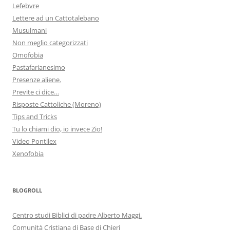
Lefebvre
Lettere ad un Cattotalebano
Musulmani
Non meglio categorizzati
Omofobia
Pastafarianesimo
Presenze aliene.
Previte ci dice…
Risposte Cattoliche (Moreno)
Tips and Tricks
Tu lo chiami dio, io invece Zio!
Video Pontilex
Xenofobia
BLOGROLL
Centro studi Biblici di padre Alberto Maggi.
Comunità Cristiana di Base di Chieri