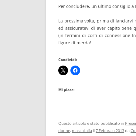
Per concludere, un ultimo consiglio 
La prossima volta, prima di lanciarv
ed assicuratevi di aver capito bene 
(in termini di costi di connessione Int
figure di merda!
Condividi:
Mi piace:
Questo articolo è stato pubblicato in
Presen
donne
,
maschi alfa
il
7 Febbraio 2013
da
Co