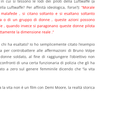
 cui si tessono le lodi dei piloti della Luftwaffe (a
la Luftwaffe? Per affinità ideologica, forse?):
“Morale
 malafede , si citano soltanto e si esaltano soltanto
na o di un gruppo di donne , queste azioni possono
le , quando invece si paragonano queste donne pilota
ttamente la dimensione reale .”
E chi ha esaltato? Io ho semplicemente citato l’esempio
ova per controbattere alle affermazioni di Bruno Volpe
 donne soldato, al fine di raggiungere l’obiettivo non
 confronti di una certa funzionaria di polizia che gli ha
to a zero sul genere femminile dicendo che “la vita
ta la vita non è un film con Demi Moore, la realtà storica