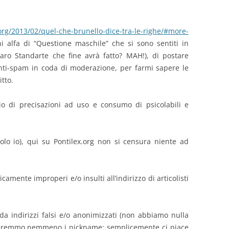
.org/2013/02/quel-che-brunello-dice-tra-le-righe/#more-
i alfa di “Questione maschile” che si sono sentiti in
 caro Standarte che fine avrà fatto? MAH!), di postare
 anti-spam in coda di moderazione, per farmi sapere le
tto.
o di precisazioni ad uso e consumo di psicolabili e
lo io), qui su Pontilex.org non si censura niente ad
nte improperi e/o insulti all’indirizzo di articolisti
ndirizzi falsi e/o anonimizzati (non abbiamo nulla
useremmo nemmeno i nickname; semplicemente ci piace