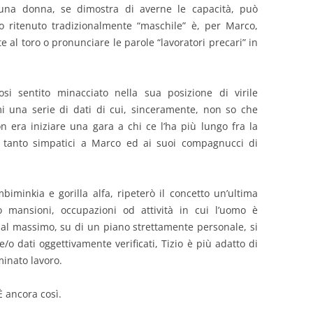
una donna, se dimostra di averne le capacità, può
o ritenuto tradizionalmente “maschile” è, per Marco,
 al toro o pronunciare le parole “lavoratori precari” in
osi sentito minacciato nella sua posizione di virile
mi una serie di dati di cui, sinceramente, non so che
n era iniziare una gara a chi ce l’ha più lungo fra la
 tanto simpatici a Marco ed ai suoi compagnucci di
mbiminkia e gorilla alfa, ripeterò il concetto un’ultima
o mansioni, occupazioni od attività in cui l’uomo è
 al massimo, su di un piano strettamente personale, si
e/o dati oggettivamente verificati, Tizio è più adatto di
minato lavoro.
È ancora così.