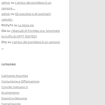
admin
su
L’amico dei pontilessi è un
censore …
admin
su
Gli psicologi e gli psichiatri
cattolici.
RIichyTo
su
La terza via
Elia
su
I Manuali di Pontilex.org: Smontare
la truffa di OPPT [EDITED]
Etty
su
L’amico dei pontilessi è un censore
…
CATEGORIE
Cattiverie Assortite
Comunione e Diffamazione
Concilio Vaticano II
Ecumenismo
Esposti e Denunce
Fantarisposte