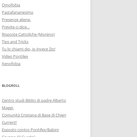
Omofobia
Pastafarianesimo
Presenze aliene.
Previte ci dice…
Risposte Cattoliche (Moreno)
Tips and Tricks
Tu lo chiami dio, io invece Zio!
Video Pontilex
Xenofobia
BLOGROLL
Centro studi Biblici di padre Alberto
Maggi.
Comunità Cristiana di Base di Chieri
Current!
Esposto contro Pontifex/Babini
Gruppo "Il Guado"