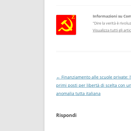
Informazioni su Co
"Dire la verità è rivol
Visualizza tutti gli ar
Navigazione
←
Finanziamento alle scuole private: l’I
articolo
primi posti per libertà di scelta con u
anomalia tutta italiana
Rispondi