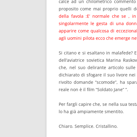
calce ad un chilometrico commento in
proposito come mai proprio quelli del
della favola :E’ normale che se , in
singolarmente le gesta di una don
apparire come qualcosa di ecceziona
agli uomini pilota ecco che emerge ne
Si citano e si esaltano in malafede? 
dell’aviatrice sovietica Marina Rask
che, nel suo delirante articolo sulle
dichiarato di sfogare il suo livore nei
rivolto domande “scomode”, ha spara
reale non è il film “Soldato Jane” ”.
Per fargli capire che, se nella sua tes
lo ha già ampiamente smentito.
Chiaro. Semplice. Cristallino.