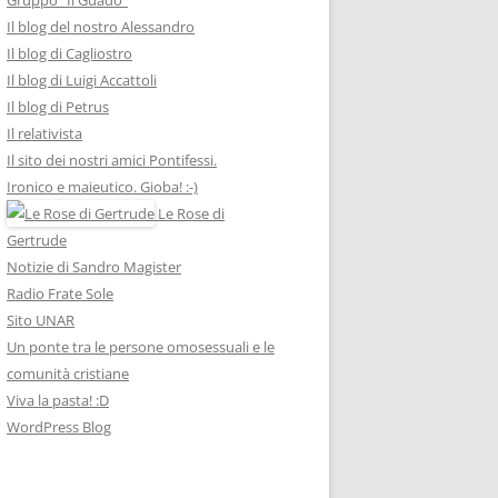
Il blog del nostro Alessandro
Il blog di Cagliostro
Il blog di Luigi Accattoli
Il blog di Petrus
Il relativista
Il sito dei nostri amici Pontifessi.
Ironico e maieutico. Gioba! :-)
Le Rose di
Gertrude
Notizie di Sandro Magister
Radio Frate Sole
Sito UNAR
Un ponte tra le persone omosessuali e le
comunità cristiane
Viva la pasta! :D
WordPress Blog