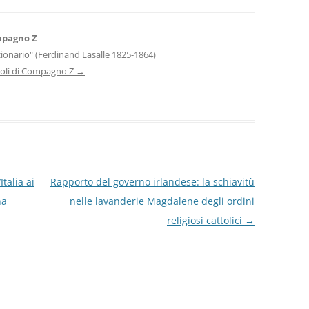
mpagno Z
uzionario" (Ferdinand Lasalle 1825-1864)
ticoli di Compagno Z
→
talia ai
Rapporto del governo irlandese: la schiavitù
na
nelle lavanderie Magdalene degli ordini
religiosi cattolici
→