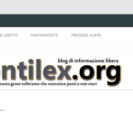
EL DIRITTO
FANTARISPOSTE
PRESENZE ALIENE.
ISPRUDENZA.
A TU PER TU CON BRUNELLO
MON
E DELLA LDA 633.
BBREVIAZIONI E
i…