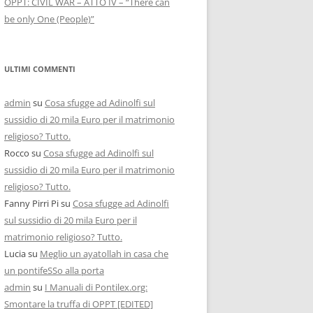
OPPT: CIVIL WAR – ATTO IV – “There can
be only One (People)”
ULTIMI COMMENTI
admin
su
Cosa sfugge ad Adinolfi sul
sussidio di 20 mila Euro per il matrimonio
religioso? Tutto.
Rocco
su
Cosa sfugge ad Adinolfi sul
sussidio di 20 mila Euro per il matrimonio
religioso? Tutto.
Fanny Pirri Pi
su
Cosa sfugge ad Adinolfi
sul sussidio di 20 mila Euro per il
matrimonio religioso? Tutto.
Lucia
su
Meglio un ayatollah in casa che
un pontifeSSo alla porta
admin
su
I Manuali di Pontilex.org:
Smontare la truffa di OPPT [EDITED]