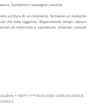
a Marco, Standarte e compagnia cantante.
i nella scrittura di un commento, fermatevi un momento
quel che state leggendo. Risparmierete tempo, denaro
ernet ed elettricità) e, soprattutto, eviterete colossali
ze aliene.
e taggato come
Bruno Volpe
,
Canidi che odiano le
mpagno Z