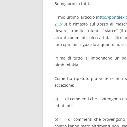
Buongiorno a tutti.
Il mio ultimo articolo (
http://pontilex
21348
) è rimasto sul gozzo ai masch
dovere, tramite l’utente “Marco” (il
alcuni commenti, bloccati dal filtro
loro opinioni riguardo a quanto ho scri
Prima di tutto, si impongono un pai
bimbiminkia.
Come ho ripetuto più volte (e non so
eccezione:
a) di commenti che contengono unicame
ed utenti;
b) di commenti che provengono da i
contro l’anonimato altrimenti non 