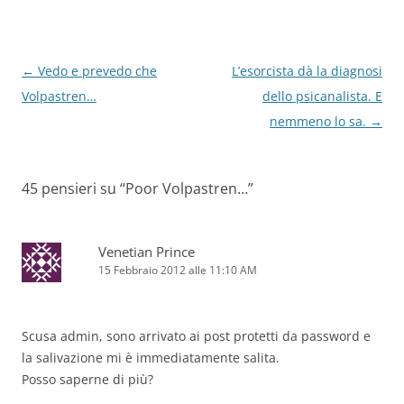
Navigazione
←
Vedo e prevedo che
L’esorcista dà la diagnosi
articolo
Volpastren…
dello psicanalista. E
nemmeno lo sa.
→
45 pensieri su “
Poor Volpastren…
”
Venetian Prince
15 Febbraio 2012 alle 11:10 AM
Scusa admin, sono arrivato ai post protetti da password e
la salivazione mi è immediatamente salita.
Posso saperne di più?