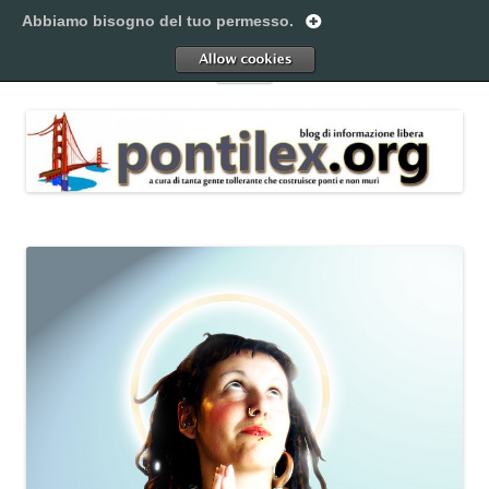
Vai
al
Abbiamo bisogno del tuo permesso.
Pontilex
contenuto
Creiamo ponti. Legalmente.
Allow
Menu