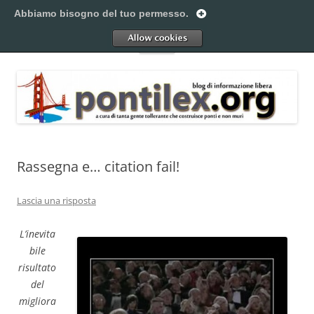
Vai
al
Abbiamo bisogno del tuo permesso.
Pontilex
contenuto
Creiamo ponti. Legalmente.
Allow
Menu
Rassegna e… citation fail!
Lascia una risposta
L’inevita
bile
risultato
del
migliora