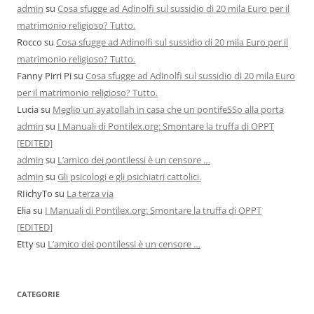
admin
su
Cosa sfugge ad Adinolfi sul sussidio di 20 mila Euro per il
matrimonio religioso? Tutto.
Rocco
su
Cosa sfugge ad Adinolfi sul sussidio di 20 mila Euro per il
matrimonio religioso? Tutto.
Fanny Pirri Pi
su
Cosa sfugge ad Adinolfi sul sussidio di 20 mila Euro
per il matrimonio religioso? Tutto.
Lucia
su
Meglio un ayatollah in casa che un pontifeSSo alla porta
admin
su
I Manuali di Pontilex.org: Smontare la truffa di OPPT
[EDITED]
admin
su
L’amico dei pontilessi è un censore …
admin
su
Gli psicologi e gli psichiatri cattolici.
RIichyTo
su
La terza via
Elia
su
I Manuali di Pontilex.org: Smontare la truffa di OPPT
[EDITED]
Etty
su
L’amico dei pontilessi è un censore …
CATEGORIE