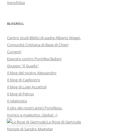
Xenofobia
BLOGROLL
Centro studi Biblici di padre Alberto Maggi.
Comunità Cristiana di Base di Chieri
Current!
Esposto contro Pontifex/Babini
Gruppo "Il Guado"
Il blog del nostro Alessandro
Il blog di Cagliostro
Il blog di Luigi Accattoli
Il blog di Petrus
Il relativista
Il sito dei nostri amici Pontifessi.
Ironico e maieutico. Gioba! :-)
Le Rose di Gertrude
Notizie di Sandro Magister