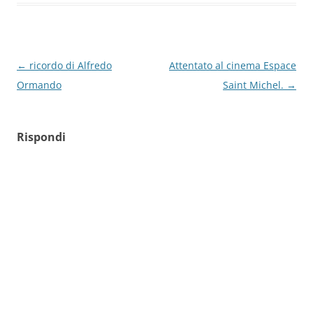
Navigazione
←
ricordo di Alfredo
Attentato al cinema Espace
articolo
Ormando
Saint Michel.
→
Rispondi