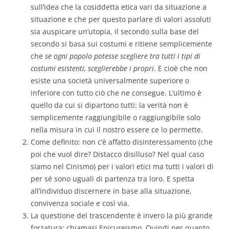
sull’idea che la cosiddetta etica vari da situazione a
situazione e che per questo parlare di valori assoluti
sia auspicare un’utopia, il secondo sulla base del
secondo si basa sui costumi e ritiene semplicemente
che
se ogni popolo potesse scegliere tra tutti i tipi di
costumi esistenti, sceglierebbe i propri
. E cioè che non
esiste una società universalmente superiore o
inferiore con tutto ciò che ne consegue. L’ultimo è
quello da cui si dipartono tutti: la verità non è
semplicemente raggiungibile o raggiungibile solo
nella misura in cui il nostro essere ce lo permette.
Come definito: non c’è affatto disinteressamento (che
poi che vuol dire? Distacco disilluso? Nel qual caso
siamo nel Cinismo) per i valori etici ma tutti i valori di
per sé sono uguali di partenza tra loro. E spetta
all’individuo discernere in base alla situazione,
convivenza sociale e così via.
La questione del trascendente è invero la più grande
forzatura: chiamasi Epicureismo. Quindi per quanto