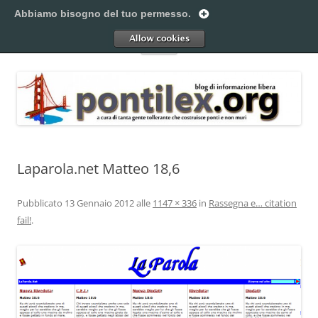
Vai
al
Abbiamo bisogno del tuo permesso.
Pontilex
contenuto
Creiamo ponti. Legalmente.
Allow
Menu
Laparola.net Matteo 18,6
Pubblicato
13 Gennaio 2012
alle
1147 × 336
in
Rassegna e… citation
fail!
.